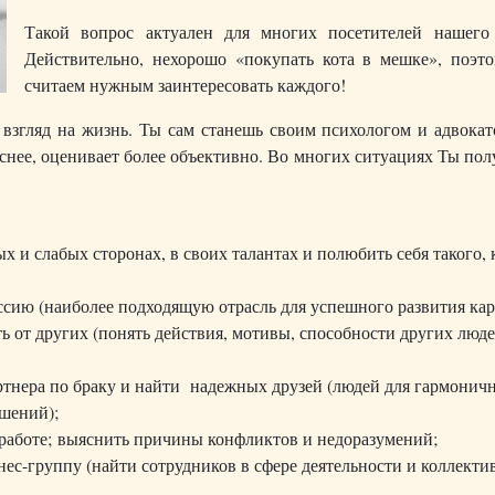
Такой вопрос актуален для многих посетителей нашего 
Действительно, нехорошо «покупать кота в мешке», поэт
считаем нужным заинтересовать каждого!
взгляд на жизнь. Ты сам станешь своим психологом и адвокат
яснее, оценивает более объективно. Во многих ситуациях Ты п
х и слабых сторонах, в своих талантах и полюбить себя такого, 
сию (наиболее подходящую отрасль для успешного развития кар
ть от других (понять действия, мотивы, способности других люде
ртнера по браку и найти надежных друзей (людей для гармонич
шений);
а работе; выяснить причины конфликтов и недоразумений;
ес-группу (найти сотрудников в сфере деятельности и коллекти