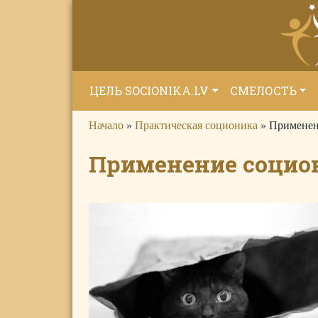
ЦЕЛЬ SOCIONIKA.LV
СМЕЛОСТЬ
Начало
»
Практическая соционика
»
Применен
Применение социо