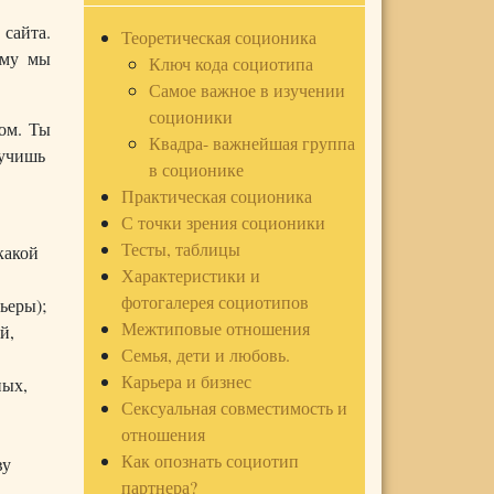
сайта.
Теоретическая соционика
ому мы
Ключ кода социотипа
Самое важное в изучении
соционики
ом. Ты
Квадра- важнейшая группа
олучишь
в соционике
Практическая соционика
С точки зрения соционики
Тесты, таблицы
какой
Характеристики и
фотогалерея социотипов
ьеры);
Межтиповые отношения
й,
Семья, дети и любовь.
Карьера и бизнес
ных,
Сексуальная совместимость и
отношения
Как опознать социотип
ву
партнера?