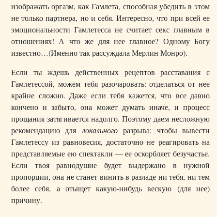
изображать оргазм, как Гамлета, способная убедить в этом
не только партнера, но и себя. Интересно, что при всей ее
эмоциональности Гамлетесса не считает секс главным в
отношениях! А что же для нее главное? Одному Богу
известно…(Именно так рассуждала Мерлин Монро).
Если ты ждешь действенных рецептов расставания с
Гамлетессой, можем тебя разочаровать: отделаться от нее
крайне сложно. Даже если тебя кажется, что все давно
кончено и забыто, она может думать иначе, и процесс
прощания затягивается надолго. Поэтому даем несложную
рекомендацию для
локального
разрыва: чтобы вывести
Гамлетессу из равновесия, достаточно не реагировать на
представляемые ею спектакли — ее оскорбляет безучастье.
Если твоя равнодушие будет выдержано в нужной
пропорции, она не станет винить в разладе ни тебя, ни тем
более себя, а отыщет какую-нибудь вескую (для нее)
причину.