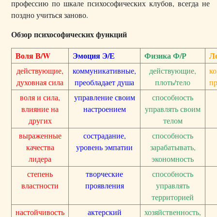
профессию по шкале психософических клубов, всегда не
поздно учиться заново.
Обзор психософических функций
Воля В/W
Эмоция Э/Е
Физика Ф/Р
Л
действующие,
коммуникативные,
действующие,
к
духовная сила
преобладает душа
плоть/тело
пр
воля и сила,
управление своим
способность
влияние на
настроением
управлять своим
других
телом
выраженные
сострадание,
способность
качества
уровень эмпатии
зарабатывать,
лидера
экономность
степень
творческие
способность
властности
проявления
управлять
территорией
настойчивость
актерский
хозяйственность,