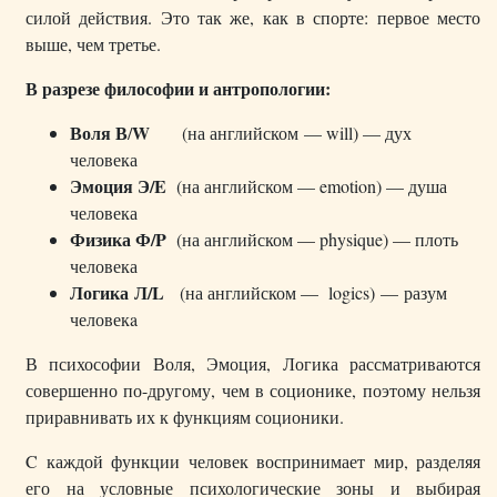
силой действия. Это так же, как в спорте: первое место
выше, чем третье.
В разрезе философии и антропологии:
Воля В
W
/
(на английском — will) — дух
человека
Эмоция Э/E
(на английском — emotion) — душа
человека
Физика Ф/P
(на английском — physique) — плоть
человека
Логика Л/L
(на английском — logics) — разум
человекa
В психософии Воля, Эмоция, Логика рассматриваются
совершенно по-другому, чем в соционике, поэтому нельзя
приравнивать их к функциям соционики.
C каждой функции человек воспринимает мир, разделяя
его на условные психологические зоны и выбирая