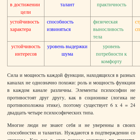
в достижении
талант
практичность
цели
устойчивость
способность
физическая
ст
характера
извиняться
выносливость
сп
тела
устойчивость
уровень выдержки
уровень
интересов
шума
потребности к
комфорту
Сила и мощность каждой функции, находящихся в разных
каналах не однозначно похожи: роль и мощность функции
в каждом канале различны. Элементы психософии не
противостоят друг другу, как в соционике (логика не
противоположна этике), поэтому существует 6 х 4 = 24
двадцать четыре психософических типа.
Многие люди не знают себя и не уверенны в своих
способностях и талантах. Нуждаются в подтверждении со
на помощь
стороны. Как раз в этот период культуры