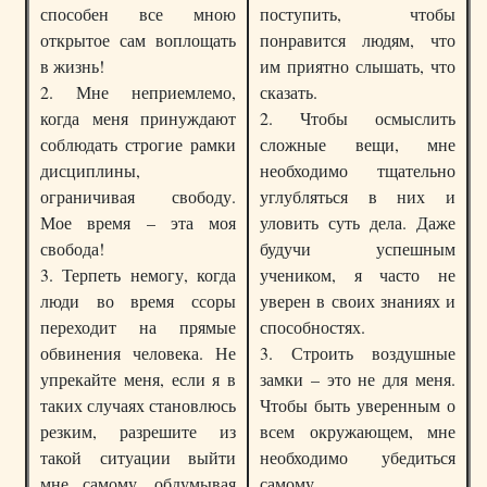
способен все мною
поступить, чтобы
открытое сам воплощать
понравится людям, что
в жизнь!
им приятно слышать, что
2. Мне неприемлемо,
сказать.
когда меня принуждают
2. Чтобы осмыслить
соблюдать строгие рамки
сложные вещи, мне
дисциплины,
необходимо тщательно
ограничивая свободу.
углубляться в них и
Мое время – эта моя
уловить суть дела. Даже
свобода!
будучи успешным
3. Терпеть немогу, когда
учеником, я часто не
люди во время ссоры
уверен в своих знаниях и
переходит на прямые
способностях.
обвинения человека. Не
3. Строить воздушные
упрекайте меня, если я в
замки – это не для меня.
таких случаях становлюсь
Чтобы быть уверенным о
резким, разрешите из
всем окружающем, мне
такой ситуации выйти
необходимо убедиться
мне самому, обдумывая
самому.