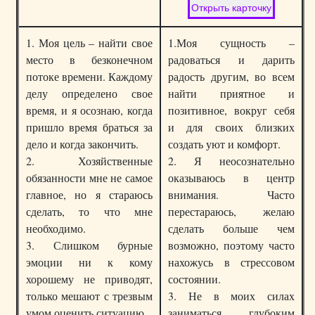
1. Моя цель – найти свое
1.Моя сущность –
место в безконечном
радоваться и дарить
потоке времени. Каждому
радость другим, во всем
делу определено свое
найти приятное и
время, и я осознаю, когда
позитивное, вокруг себя
пришло время браться за
и для своих близких
дело и когда закончить.
создать уют и комфорт.
2. Хозяйственные
2. Я неосознательно
обязанности мне не самое
оказываюсь в центр
главное, но я стараюсь
внимания. Часто
сделать, то что мне
перестараюсь, желаю
необходимо.
сделать больше чем
3. Слишком бурные
возможно, поэтому часто
эмоции ни к кому
нахожусь в стрессовом
хорошему не приводят,
состоянии.
только мешают с трезвым
3. Не в моих силах
умом оценить ситуацию.
заниматься глубоким