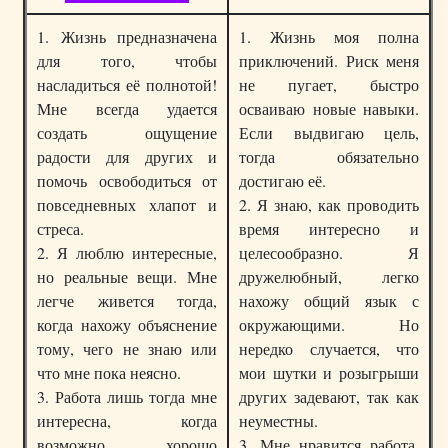
1. Жизнь предназначена
1. Жизнь моя полна
для того, чтобы
приключений. Риск меня
насладиться её полнотой!
не пугает, быстро
Мне всегда удается
осваиваю новые навыки.
создать ощущение
Если выдвигаю цель,
радости для других и
тогда обязательно
помочь освободиться от
достигаю её.
повседневных хлапот и
2. Я знаю, как проводить
стреса.
время интересно и
2. Я люблю интересные,
целесообразно. Я
но реальные вещи. Мне
дружелюбный, легко
легче живется тогда,
нахожу общий язык с
когда нахожу объяснение
окружающими. Но
тому, чего не знаю или
нередко случается, что
что мне пока неясно.
мои шутки и розыгрыши
3. Работа лишь тогда мне
других задевают, так как
интересна, когда
неуместны.
возможно хорошо
3. Мне нравится работа,