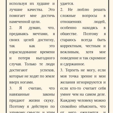
используя их худшие и
удается.
лучшие качества. Это
2. Не люблю решать
помогает мне достичь
сложные вопросы в
намеченной цели.
отношениях людей,
2. Я думаю, что,
особенно находясь в
предаваясь мечтами, я
обшестве. Позтому я
своих целей достигну,
стараюсь всегда быть
так как это
корректным, честным и
израсходование времени
вежливым, хотя мое
и потеря выгодного
поведение и так скромное
случая. Только те люди
и сдержанное.
достигают успехов,
3. Терпеть не могу, если
которые не ходят по земле
моя точка зрение и мои
вверх ногами.
желания игнорируются и
3. Я считаю, что
если кто-то считает себя
навязанные законы
умнее чем на самом деле.
придают жизни скуку.
Каждому человеку можно
Поэтому я действую по
спокойно объяснить, что
здравому смыслу, и этим
от него ожидается, и