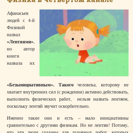
Афанасьев
людей с 4-й
Физикой
назвал
«Лентяями»
,
но автор
книги
назвала их
«Безынициативным». Такого
человека, которому не
хватает внутренних сил (с рождении) активно действовать,
выполнить физических работ, нельзя назвать лентяем,
поскольку лентяй звучит оскорбительно.
Именно такие они и есть – мало инициативны
сравнительно с другими физикам. Но не лентяи! Потому,
что эти люди созданы для духовных работ, которых