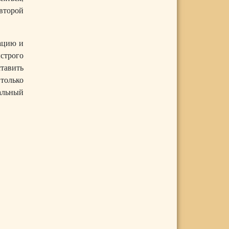
 второй
ацию и
ыстрого
тавить
 только
альный