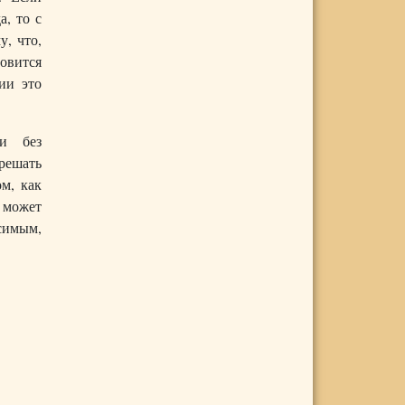
а, то с
у, что,
овится
ии это
чи без
 решать
м, как
е может
симым,