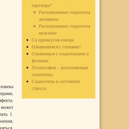
партнера?
Распознавание социотипа
женщины
Распознавание социотипа
мужчине
Со привкусом юмора
Ознакомимся с гениями!
Ознакомься с социотипами в
фильмах
Психософия – дополняющая
соционику
Социотипы в состоянии
ловека
стресса
ерами,
фекта.
 может
лать 1.
оения.
яться,