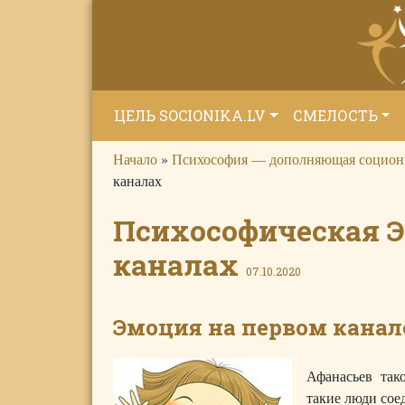
ЦЕЛЬ SOCIONIKA.LV
СМЕЛОСТЬ
Начало
»
Психософия — дополняющая социон
каналах
Психософическая 
каналах
07.10.2020
Эмоция на первом канал
Афанасьев так
такие люди сое