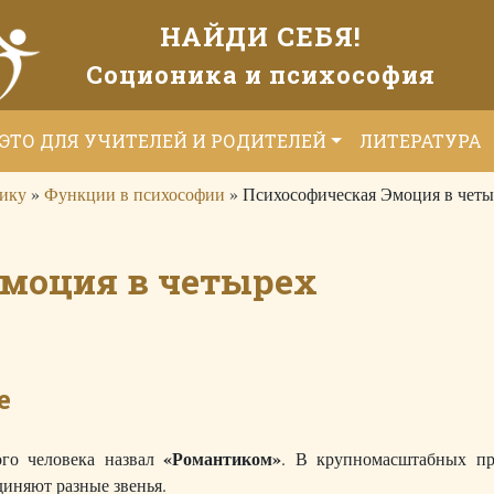
НАЙДИ СЕБЯ!
Соционика и психософия
ЭТО ДЛЯ УЧИТЕЛЕЙ И РОДИТЕЛЕЙ
ЛИТЕРАТУРА
ику
»
Функции в психософии
»
Психософическая Эмоция в четы
Эмоция в четырех
е
«Романтиком»
ого человека назвал
. В крупномасштабных пр
диняют разные звенья.