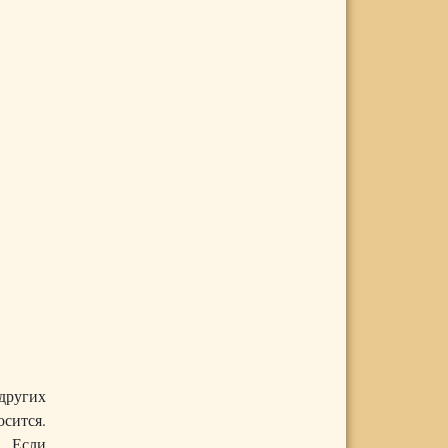
других
осится.
. Если