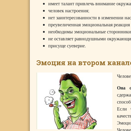
имеет талант привлечь внимание окруж
человек настроения;
нет заинтересованности в изменении на
преувеличенная эмоциональная реакция 
необходимы эмоциональные сторонники
не оставляет равнодушными окружающи
присуще суеверие.
Эмоция на втором канал
Челове
Она с
сдержа
способ
Если 
качест
Эмоци
Челов