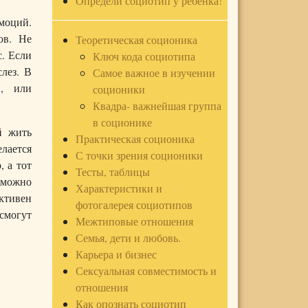
Определи социотип у ребенка!
моций.
ов. Не
Теоретическая соционика
с. Если
Ключ кода социотипа
лез. В
Самое важное в изучении
в, или
соционики
Квадра- важнейшая группа
в соционике
й жить
Практическая соционика
елается
С точки зрения соционики
, а тот
Тесты, таблицы
р можно
Характеристики и
ективен
фотогалерея социотипов
 смогут
Межтиповые отношения
Семья, дети и любовь.
Карьера и бизнес
Сексуальная совместимость и
отношения
Как опознать социотип