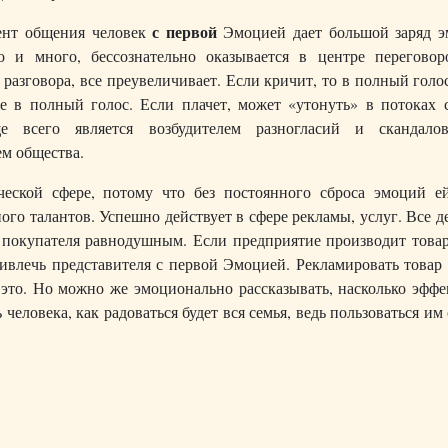
с первой
ент общения человек
Эмоцией дает большой заряд э
о и много, бессознательно оказывается в центре переговор
 разговора, все преувеличивает. Если кричит, то в полный голо
е в полный голос. Если плачет, может «утонуть» в потоках с
е всего является возбудителем разногласий и скандало
м общества.
ческой сфере, потому что без постоянного сброса эмоций е
го талантов. Успешно действует в сфере рекламы, услуг. Все д
 покупателя равнодушным. Если предприятие производит товар
привлечь представителя с первой Эмоцией. Рекламировать това
 это. Но можно же эмоционально рассказывать, насколько эфф
человека, как радоваться будет вся семья, ведь пользоваться им