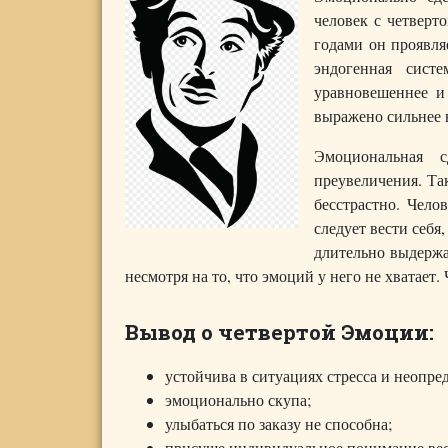
человек с четверт
годами он проявля
эндогенная систе
уравновешеннее и
выражено сильнее в
Эмоциональная с
преувеличения. Та
бесстрастно. Чело
следует вести себя
длительно выдержа
несмотря на то, что эмоций у него не хватает
Вывод о четвертой Эмоции:
устойчива в ситуациях стресса и неопре
эмоционально скупа;
улыбаться по заказу не способна;
присуще индивидуальное понимание вес