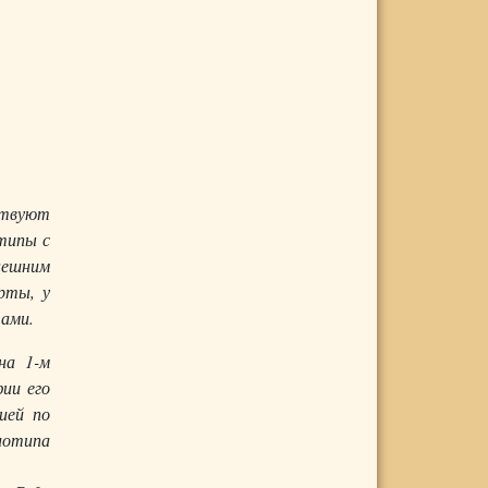
ствуют
типы с
нешним
рты, у
тами.
на 1-м
фии его
ией по
иотипа