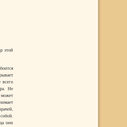
ор этой
 боится
крывает
 всего
ра. Не
 может
нимает
рачей,
собой.
да они