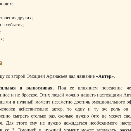
ающих;
строения других;
на события;
;
х;
е
«Актер»
ку со второй Эмоцией Афанасьев дал название
.
ильная и выносливая.
Под ее влиянием поведение че
нное и не броское. Этих людей можно назвать настоящими Акт
ными в нужный момент незаметно достичь эмоционального эф
человек действительно актер, то одну и ту же роль он
венно сыграть столько раз, сколько нужно (что не может сде
я. Для этого ему не нужно дожидаться необходимого настр
ек со 2. Эмоцией в нужный момент может заплакать, рассме