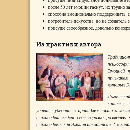
после 50 лет эмоции гаснут, их трудно з
способна эмоционально поддерживать, е
потребитель искусства, но не создатель е
присуще своеобразное, довольно консер
Из практики автора
Традицион
психософи
Эмоцией н
признакам
которых Эм
Логически
канале, с 
удается убедить в принадлежности к логич
психософии ведет себя гораздо развязнее
психософическая Эмоция находится в 4-м кана