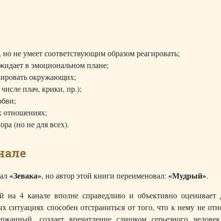
, но не умеет соответствующим образом реагировать;
ожидает в эмоциональном плане;
лировать окружающих;
числе плач, крики, пр.);
юбви;
х отношениях;
ра (но не для всех).
нале
«Зевака»
«Мудрый»
вал
, но автор этой книги переименовал:
.
й на 4 канале вполне справедливо и объективно оценивает 
х ситуациях способен отстраниться от того, что к нему не отн
ржанный, создает впечатление слишком серьезного человек