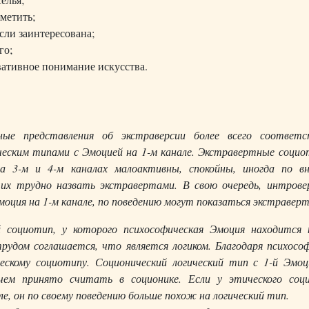
аметить;
сли заинтересована;
го;
вативное понимание искусства.
ные представления об экстраверсии более всего соответ
ческим типами с Эмоцией на 1-м канале. Экстравертные социо
а 3-м и 4-м каналах малоактивны, спокойны, иногда по в
 их трудно назвать экстравертами. В свою очередь, интрове
оция на 1-м канале, по поведению могут показаться экстравер
й социотип, у которого психософическая Эмоция находится 
трудом соглашается, что является логиком. Благодаря психосо
ескому социотипу. Соционический логический тип с 1-й Эмоц
, чем принято считать в соционике. Если у этического соц
ле, он по своему поведению больше похож на логический тип.