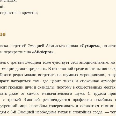
ий;
странстве и времени;
ле
«Сухарем»
века с третьей Эмоцией Афанасьев назвал
, но авт
«Айсберга»
и перекрестил на
.
век с третьей Эмоцией тоже чувствует себя эмоциональным, но
 эмоции демонстрировать. В непонятной среде инстинктивно с
Такого редко можно встретить на шумных мероприятиях, чаще
рает находиться там, где царит тихая и спокойная атмосфе
сит громкий шум и скандалы, поэтому в общественных местах
адать даже от самого незначительного шума. С трудом при
м с третьей Эмоцией рекомендуются профессии семейных в
нутренний мир, способны сопереживать и оставаться самими 
дям с 3-й Эмоцией необходима тихая и спокойная среда, — тог