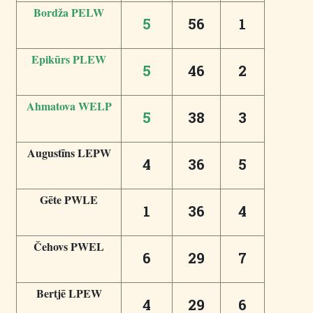
Bordža PELW
5
56
1
Epikūrs PLEW
5
46
2
Ahmatova WELP
5
38
3
Augustīns LEPW
4
36
5
Gēte PWLE
1
36
4
Čehovs PWEL
6
29
7
Bertjē LPEW
4
29
6