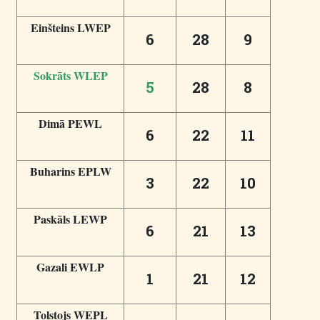
Einšteins LWEP
6
28
9
Sokrāts WLEP
5
28
8
Dimā PEWL
6
22
11
Buharins EPLW
3
22
10
Paskāls LEWP
6
21
13
Gazali EWLP
1
21
12
Tolstojs WEPL