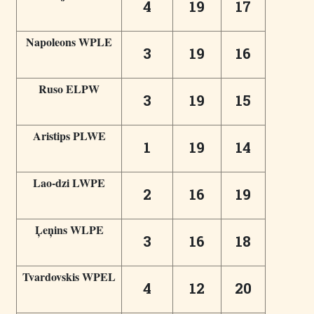
4
19
17
Napoleons WPLE
3
19
16
Ruso ELPW
3
19
15
Aristips PLWE
1
19
14
Lao-dzi LWPE
2
16
19
Ļeņins WLPE
3
16
18
Tvardovskis WPEL
4
12
20