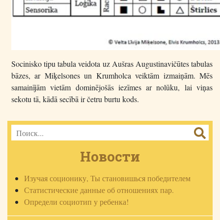
Socinisko tipu tabula veidota uz Aušras Augustinavičūtes tabulas
bāzes, ar Miķelsones un Krumholca veiktām izmaiņām. Mēs
samainījām vietām dominējošās iezīmes ar nolūku, lai viņas
sekotu tā, kādā secībā ir četru burtu kods.
Новости
Изучая соционику, Ты становишься победителем
Статистические данные об отношениях пар.
Определи социотип у ребенка!