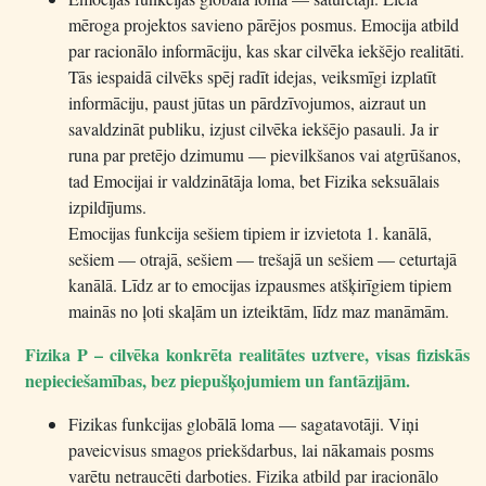
mēroga projektos savieno pārējos posmus. Emocija atbild
par racionālo informāciju, kas skar cilvēka iekšējo realitāti.
Tās iespaidā cilvēks spēj radīt idejas, veiksmīgi izplatīt
informāciju, paust jūtas un pārdzīvojumos, aizraut un
savaldzināt publiku, izjust cilvēka iekšējo pasauli. Ja ir
runa par pretējo dzimumu — pievilkšanos vai atgrūšanos,
tad Emocijai ir valdzinātāja loma, bet Fizika seksuālais
izpildījums.
Emocijas funkcija sešiem tipiem ir izvietota 1. kanālā,
sešiem — otrajā, sešiem — trešajā un sešiem — ceturtajā
kanālā. Līdz ar to emocijas izpausmes atšķirīgiem tipiem
mainās no ļoti skaļām un izteiktām, līdz maz manāmām.
Fizika P – cilvēka konkrēta realitātes uztvere, visas fiziskās
nepieciešamības, bez piepušķojumiem un fantāzijām.
Fizikas funkcijas globālā loma — sagatavotāji. Viņi
paveicvisus smagos priekšdarbus, lai nākamais posms
varētu netraucēti darboties. Fizika atbild par iracionālo