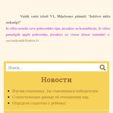
Vairāk variet izlasīt V.L. Miķelsones grāmatā: “Izdzīvot mūžu
saskanīgi!”
Ja vēlies noteikt savu psihosofisko tipu, piesakies uz konsultāciju. Ja vēlies
pamatīgāk apgūt psihosofiju, piesakies uz vienas dienas semināru! e:
socionikamik@inbox.lv
Новости
Изучая соционику, Ты становишься победителем
Статистические данные об отношениях пар.
Определи социотип у ребенка!