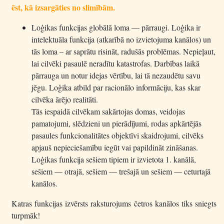
ēst, kā izsargāties no slimībām.
Loģikas funkcijas globālā loma — pārraugi. Loģika ir
intelektuāla funkcija (atkarībā no izvietojuma kanālos) un
tās loma – ar saprātu risināt, radušās problēmas. Nepieļaut,
lai cilvēki pasaulē neradītu katastrofas. Darbības laikā
pārrauga un notur idejas vērtību, lai tā nezaudētu savu
jēgu. Loģika atbild par racionālo informāciju, kas skar
cilvēka ārējo realitāti.
Tās iespaidā cilvēkam sakārtojas domas, veidojas
pamatojumi, slēdzieni un pierādījumi, rodas apkārtējās
pasaules funkcionalitātes objektīvi skaidrojumi, cilvēks
apjauš nepieciešamību iegūt vai papildināt zināšanas.
Loģikas funkcija sešiem tipiem ir izvietota 1. kanālā,
sešiem — otrajā, sešiem — trešajā un sešiem — ceturtajā
kanālos.
Katras funkcijas izvērsts raksturojums četros kanālos tiks sniegts
turpmāk!