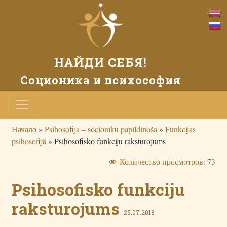
НАЙДИ СЕБЯ!
Соционика и психософия
Начало
»
Psihosofija – socioniku papildinoša
»
Funkcijas
psihosofijā
»
Psihosofisko funkciju raksturojums
Количество просмотров:
73
Psihosofisko funkciju
raksturojums
25.07.2018