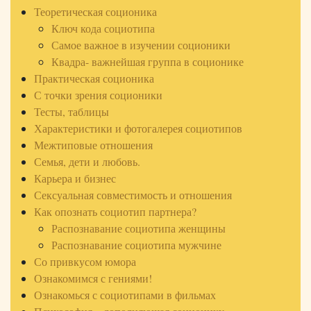
Теоретическая соционика
Ключ кода социотипа
Самое важное в изучении соционики
Квадра- важнейшая группа в соционике
Практическая соционика
С точки зрения соционики
Тесты, таблицы
Характеристики и фотогалерея социотипов
Межтиповые отношения
Семья, дети и любовь.
Карьера и бизнес
Сексуальная совместимость и отношения
Как опознать социотип партнера?
Распознавание социотипа женщины
Распознавание социотипа мужчине
Со привкусом юмора
Ознакомимся с гениями!
Ознакомься с социотипами в фильмах