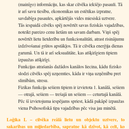
(mainīgo) informāciju, kas skar cilvēka iekšējo pasauli. Tā
ir arī savu tiesību, ekonomikas un estētikas izpratne,
savdabīga pasaules, apkārtējās vides miesiskā uztvere.
Tās iespaidā cilvēks spēj novērtēt savas fiziskās vajadzības,
noteikt pareizo cenu lietām un savam darbam. Viņš spēj
novērtēt lietu lietderību un funkcionalitāti, atrast risinājumu
izdzīvošanai grūtos apstākļos. Tā ir cilvēka enerģija dienas
garumā. Un tā ir arī seksualitāte, kas atšķirīgiem tipiem
izpaužas atšķirīgi.
Funkcijas atrašanās dažādos kanālos liecina, kādu fizisko
slodzi cilvēks spēj uzņemties, kāda ir viņa uzņēmību pret
slimībām, stresu.
Fizikas funkcija sešiem tipiem ir izvietota 1. kanālā, sešiem
— otrajā, sešiem — trešajā un sešiem — ceturtajā kanālā.
Pēc šī izvietojuma iespējams spriest, kādā pakāpē izpaužas
viena Psihosofiskā tipa vajadzības pēc visa jau minētā.
Loģika L – cilvēka reālā lietu un objektu uztvere, to
sakarības un mijiedarbība, sapratne kā dzīvot, kā celt, ko