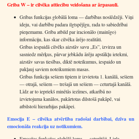
Griba W – ir cilvēka attiecību veidošana ar ārpasauli.
Gribas funkcijas globālā loma — darbības noslēdzēji. Viņi
ideju, vai darbību padara ilgtspējīgu, rada to sabiedrībai
pieņemamu. Griba atbild par iracionālo (mainīgo)
informāciju, kas skar cilvēka ārējo realitāti.
Gribas iespaidā cilvēks aizstāv savu „Es”, izvirza un
sasniedz mērķus, pārvar jebkādu ārēju apstākļu ietekmi,
aizstāv savas tiesības, diktē noteikumus, iespaido un
pakļauj saviem noteikumiem masas.
Gribas funkcija sešiem tipiem ir izvietota 1. kanālā, sešiem
— otrajā, sešiem — trešajā un sešiem — ceturtajā kanālā.
Līdz ar to iepriekš minētās iezīmes, atkarībā no
izvietojuma kanālos, pakārtotas dilstošā pakāpē, vai
atbilstoši hierarhijas pakāpei.
Emocija E – cilvēka atvērtība radošai darbībai, dzīva un
emocionāla reakcija uz notikumiem.
Emocijas funkcijas globālā loma — saturētāji. Liela