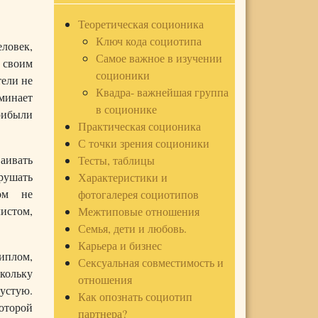
Теоретическая соционика
Ключ кода социотипа
еловек,
Самое важное в изучении
 своим
соционики
тели не
Квадра- важнейшая группа
оминает
в соционике
прибыли
Практическая соционика
С точки зрения соционики
аивать
Тесты, таблицы
рушать
Характеристики и
ом не
фотогалерея социотипов
листом,
Межтиповые отношения
Семья, дети и любовь.
Карьера и бизнес
иплом,
Сексуальная совместимость и
кольку
отношения
пустую.
Как опознать социотип
оторой
партнера?