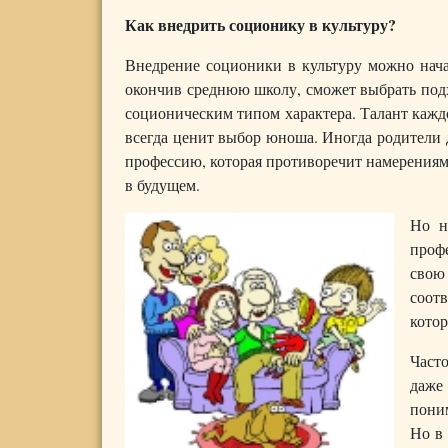
Как внедрить соционику в культуру?
Внедрение соционики в культуру можно начат
окончив среднюю школу, сможет выбрать под
соционическим типом характера. Талант каждо
всегда ценит выбор юноша. Иногда родители 
профессию, которая противоречит намерениям 
в будущем.
Но н
проф
свою
соотв
кото
Част
даже
поним
Но в