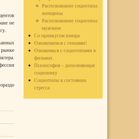
Распознавание социотипа
женщины
удентов
Распознавание социотипа
ране не
мужчине
гу.
Со привкусом юмора
ванных
Ознакомимся с гениями!
а рынке
Ознакомься с социотипами в
актера.
фильмах
фессии
Психософия – дополняющая
соционику
Социотипы в состоянии
ораздо
стресса