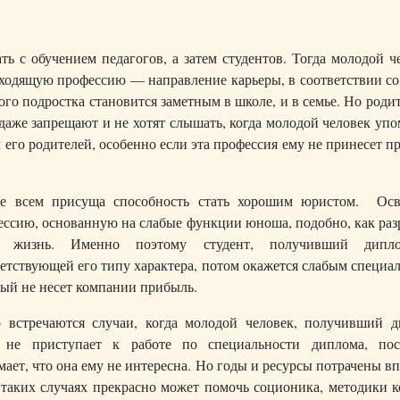
ь с обучением педагогов, а затем студентов. Тогда молодой ч
ходящую профессию — направление карьеры, в соответствии со
го подростка становится заметным в школе, и в семье. Но роди
даже запрещают и не хотят слышать, когда молодой человек уп
его родителей, особенно если эта профессия ему не принесет 
е всем присуща способность стать хорошим юристом. Осв
ессию, основанную на слабые функции юноша, подобно, как раз
 жизнь. Именно поэтому студент, получивший дипл
етствующей его типу характера, потом окажется слабым специа
рый не несет компании прибыль.
о встречаются случаи, когда молодой человек, получивший д
 не приступает к работе по специальности диплома, пос
ает, что она ему не интересна. Но годы и ресурсы потрачены в
 таких случаях прекрасно может помочь соционика, методики к