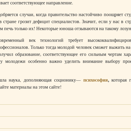
вает соответствующее направление.
обряется случаи, когда правительство настойчиво поощряет ст
в стране грозит дефицит специалистов. Значит, если у нас в ст
дем печь только их! Некоторые юноша отзываются на такому лозун
овременный век технологий требует высококвалифициро
офессионалов. Только тогда молодой человек сможет выжить н
олучил образование, соответствующее его сильным чертам хар
 у молодежи особенно важно уделить внимание выбору про
психософия
,
шла наука, дополняющая соционику—
которая г
айте материалы на этом сайте!