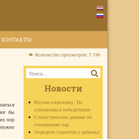
КОНТАКТЫ
Количество просмотров:
3 196
Новости
Изучая соционику, Ты
азаться
становишься победителем
мог бы
Статистические данные об
сих пор
отношениях пар.
енужно
Определи социотип у ребенка!