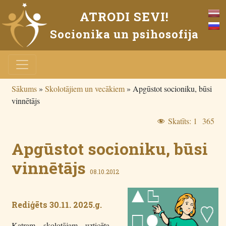
ATRODI SEVI!
Socionika un psihosofija
Sākums
»
Skolotājiem un vecākiem
»
Apgūstot socioniku, būsi
vinnētājs
Skatīts:
1 365
Apgūstot socioniku, būsi
vinnētājs
08.10.2012
Rediģēts 30.11. 2025.g.
Katram skolotājam uzticēta