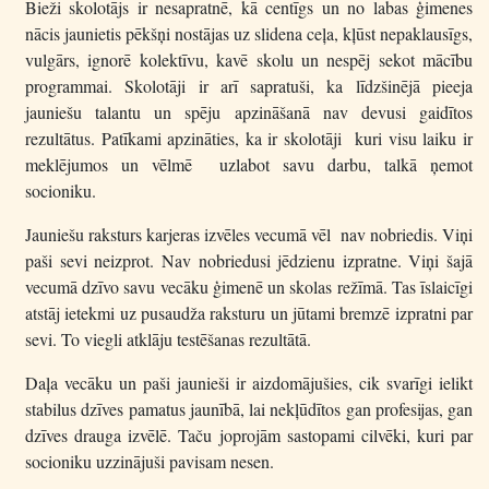
Bieži skolotājs ir nesapratnē, kā centīgs un no labas ģimenes
nācis jaunietis pēkšņi nostājas uz slidena ceļa, kļūst nepaklausīgs,
vulgārs, ignorē kolektīvu, kavē skolu un nespēj sekot mācību
programmai. Skolotāji ir arī sapratuši, ka līdzšinējā pieeja
jauniešu talantu un spēju apzināšanā nav devusi gaidītos
rezultātus. Patīkami apzināties, ka ir skolotāji kuri visu laiku ir
meklējumos un vēlmē uzlabot savu darbu, talkā ņemot
socioniku.
Jauniešu raksturs karjeras izvēles vecumā vēl nav nobriedis. Viņi
paši sevi neizprot. Nav nobriedusi jēdzienu izpratne. Viņi šajā
vecumā dzīvo savu vecāku ģimenē un skolas režīmā. Tas īslaicīgi
atstāj ietekmi uz pusaudža raksturu un jūtami bremzē izpratni par
sevi. To viegli atklāju testēšanas rezultātā.
Daļa vecāku un paši jaunieši ir aizdomājušies, cik svarīgi ielikt
stabilus dzīves pamatus jaunībā, lai nekļūdītos gan profesijas, gan
dzīves drauga izvēlē. Taču joprojām sastopami cilvēki, kuri par
socioniku uzzinājuši pavisam nesen.