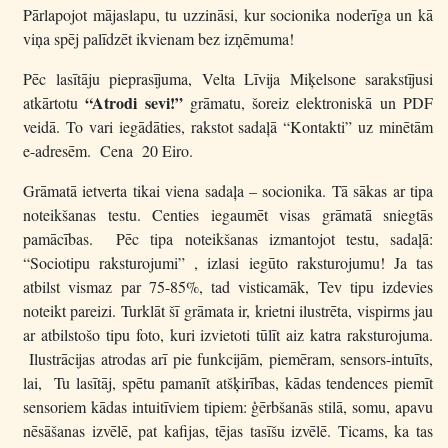
Pārlapojot mājaslapu, tu uzzināsi, kur socionika noderīga un kā
viņa spēj palīdzēt ikvienam bez izņēmuma!
Pēc lasītāju pieprasījuma, Velta Līvija Miķelsone sarakstījusi
“Atrodi sevi!”
atkārtotu
grāmatu, šoreiz elektroniskā un PDF
veidā. To vari iegādāties, rakstot sadaļā “Kontakti” uz minētām
e-adresēm. Cena 20 Eiro.
Grāmatā ietverta tikai viena sadaļa – socionika. Tā sākas ar tipa
noteikšanas testu. Centies iegaumēt visas grāmatā sniegtās
pamācības. Pēc tipa noteikšanas izmantojot testu, sadaļā:
“Sociotipu raksturojumi” , izlasi iegūto raksturojumu! Ja tas
atbilst vismaz par 75-85%, tad visticamāk, Tev tipu izdevies
noteikt pareizi. Turklāt šī grāmata ir, krietni ilustrēta, vispirms jau
ar atbilstošo tipu foto, kuri izvietoti tūlīt aiz katra raksturojuma.
Ilustrācijas atrodas arī pie funkcijām, piemēram, sensors-intuīts,
lai, Tu lasītāj, spētu pamanīt atšķirības, kādas tendences piemīt
sensoriem kādas intuitīviem tipiem: ģērbšanās stilā, somu, apavu
nēsāšanas izvēlē, pat kafijas, tējas tasīšu izvēlē. Ticams, ka tas