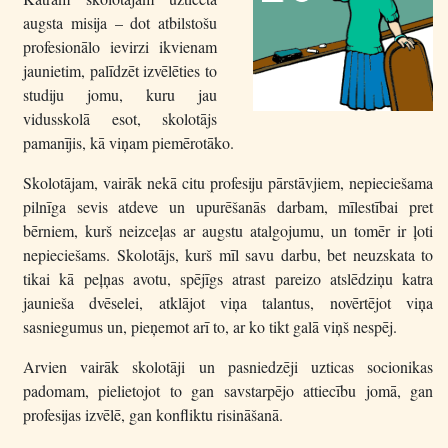
augsta misija – dot atbilstošu
profesionālo ievirzi ikvienam
jaunietim, palīdzēt izvēlēties to
studiju jomu, kuru jau
vidusskolā esot, skolotājs
pamanījis, kā viņam piemērotāko.
Skolotājam, vairāk nekā citu profesiju pārstāvjiem, nepieciešama
pilnīga sevis atdeve un upurēšanās darbam, mīlestībai pret
bērniem, kurš neizceļas ar augstu atalgojumu, un tomēr ir ļoti
nepieciešams. Skolotājs, kurš mīl savu darbu, bet neuzskata to
tikai kā peļņas avotu, spējīgs atrast pareizo atslēdziņu katra
jaunieša dvēselei, atklājot viņa talantus, novērtējot viņa
sasniegumus un, pieņemot arī to, ar ko tikt galā viņš nespēj.
Arvien vairāk skolotāji un pasniedzēji uzticas socionikas
padomam, pielietojot to gan savstarpējo attiecību jomā, gan
profesijas izvēlē, gan konfliktu risināšanā.