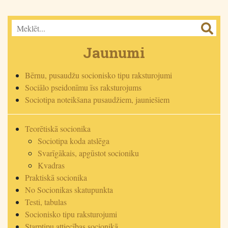
Jaunumi
Bērnu, pusaudžu socionisko tipu raksturojumi
Sociālo pseidonīmu īss raksturojums
Sociotipa noteikšana pusaudžiem, jauniešiem
Teorētiskā socionika
Sociotipa koda atslēga
Svarīgākais, apgūstot socioniku
Kvadras
Praktiskā socionika
No Socionikas skatupunkta
Testi, tabulas
Socionisko tipu raksturojumi
Starptipu attiecības socionikā