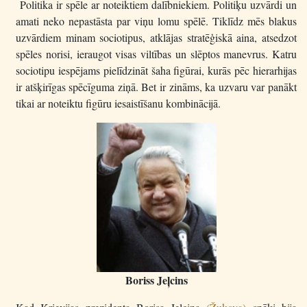
Politika ir spēle ar noteiktiem dalībniekiem. Politiķu uzvārdi un
amati neko nepastāsta par viņu lomu spēlē. Tiklīdz mēs blakus
uzvārdiem minam sociotipus, atklājas stratēģiskā aina, atsedzot
spēles norisi, ieraugot visas viltības un slēptos manevrus. Katru
sociotipu iespējams pielīdzināt šaha figūrai, kurās pēc hierarhijas
ir atšķirīgas spēcīguma ziņā. Bet ir zināms, ka uzvaru var panākt
tikai ar noteiktu figūru iesaistīšanu kombinācijā.
Boriss Jeļcins