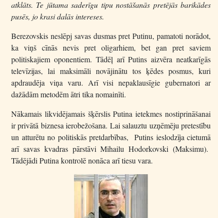
atklāts. Te jūtama saderīgu tipu nostāšanās pretējās barikādes
pusēs, jo krasi dalās intereses.
Berezovskis neslēpj savas dusmas pret Putinu, pamatoti norādot,
ka viņš cīnās nevis pret oligarhiem, bet gan pret saviem
politiskajiem oponentiem. Tādēļ arī Putins aizvēra neatkarīgās
televīzijas, lai maksimāli novājinātu tos ķēdes posmus, kuri
apdraudēja viņa varu. Arī visi nepaklausīgie gubernatori ar
dažādām metodēm ātri tika nomainīti.
Nākamais likvidējamais šķērslis Putina ietekmes nostiprināšanai
ir privātā biznesa ierobežošana. Lai salauztu uzņēmēju pretestību
un atturētu no politiskās pretdarbības, Putins ieslodzīja cietumā
arī savas kvadras pārstāvi Mihailu Hodorkovski (Maksimu).
Tādējādi Putina kontrolē nonāca arī tiesu vara.