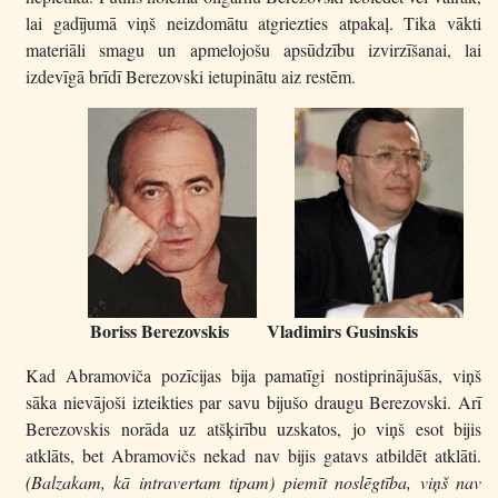
lai gadījumā viņš neizdomātu atgriezties atpakaļ. Tika vākti
materiāli smagu un apmelojošu apsūdzību izvirzīšanai, lai
izdevīgā brīdī Berezovski ietupinātu aiz restēm.
Boriss Berezovskis Vladimirs Gusinskis
Kad Abramoviča pozīcijas bija pamatīgi nostiprinājušās, viņš
sāka nievājoši izteikties par savu bijušo draugu Berezovski. Arī
Berezovskis norāda uz atšķirību uzskatos, jo viņš esot bijis
atklāts, bet Abramovičs nekad nav bijis gatavs atbildēt atklāti.
(Balzakam, kā intravertam tipam) piemīt noslēgtība, viņš nav