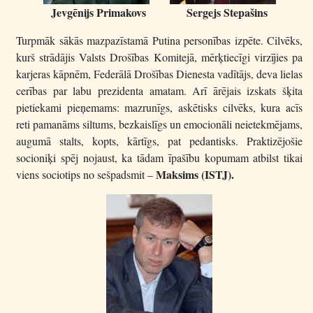
Jevgēnijs Primakovs Sergejs Stepašins
Turpmāk sākās mazpazīstamā Putina personības izpēte. Cilvēks,
kurš strādājis Valsts Drošības Komitejā, mērķtiecīgi virzījies pa
karjeras kāpnēm, Federālā Drošības Dienesta vadītājs, deva lielas
cerības par labu prezidenta amatam. Arī ārējais izskats šķita
pietiekami pieņemams: mazrunīgs, askētisks cilvēks, kura acīs
reti pamanāms siltums, bezkaislīgs un emocionāli neietekmējams,
augumā stalts, kopts, kārtīgs, pat pedantisks. Praktizējošie
socioniķi spēj nojaust, ka tādam īpašību kopumam atbilst tikai
Maksims (ISTJ).
viens sociotips no sešpadsmit –