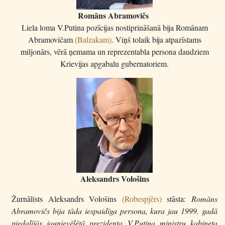
Romāns Abramovičs
Liela loma V.Putina pozīcijas nostiprināšanā bija Romānam
Abramovičam
(Balzakam)
. Viņš tolaik bija atpazīstams
miljonārs, vērā ņemama un reprezentabla persona daudziem
Krievijas apgabalu gubernatoriem.
Aleksandrs Vološins
Žurnālists Aleksandrs Vološins
(Robespjērs)
stāsta:
Romāns
Abramovičs bija tāda iespaidīga persona, kura jau 1999. gadā
piedalījās jaunievēlētā prezidenta V.Putina ministru kabineta