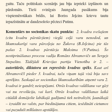
gaitu. Taču politiskais scenārijs jau bija iepriekš izplānots un
pārdomāts. Tieši svinīgais Jaungada pasākums bija
vispiemērotākais brīdis, lai Boriss Jeļcins krievu tautu
iepazīstinātu ar daudzsološo pēcteci Putinu.
Komentārs no socionikas skatu punkta:
2. kvadra
svešajiem
(citu kvadru pārstāvjiem) vieglā ceļā varu nenodod, un
likumsakarīgi vara pārceļoja no Žukova (B.Jeļcina) pie tās
pašas 2. kvadras pārstāvja Maksima (V.Putina). Šo
nostiprināšanas procesu vadīja Romāns Abramovičs un Sergejs
Stepašins. Tādējādi Krievijas partija
Vienotība
ir 2. –
autoritārās, diktatoru un represīvās kvadras spēks.
Kaut arī
Abramovičš pieder 3. kvadrai, taču viņam tajā visā bija savs
aprēķins. Saskaņā ar socionikas likumsakarībām atņemt varu 2.
kvadrai ir gandrīz neiespējami. Otrās kvadras valdīšanu var gāzt
vai nu revolūcija, vai karš. Otrās kvadras valdīšanas laikā
citādāk domājošie labākajā gadījumā tiek neitralizēti, ļaunākajā
– izraidīti no valsts, par biedinājumu citiem, iesēdināti cietumos
vai pazuduši mīklainos apstākļos.