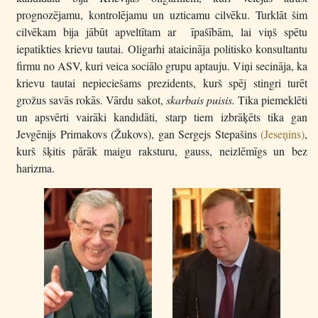
prognozējamu, kontrolējamu un uzticamu cilvēku. Turklāt šim
cilvēkam bija jābūt apveltītam ar īpašībām, lai viņš spētu
iepatikties krievu tautai. Oligarhi ataicināja politisko konsultantu
firmu no ASV, kuri veica sociālo grupu aptauju. Viņi secināja, ka
krievu tautai nepieciešams prezidents, kurš spēj stingri turēt
grožus savās rokās. Vārdu sakot,
skarbais puisis.
Tika piemeklēti
un apsvērti vairāki kandidāti, starp tiem izbrāķēts tika gan
Jevgēnijs Primakovs (Žukovs), gan Sergejs Stepašins
(Jeseņins)
,
kurš šķitis pārāk maigu raksturu, gauss, neizlēmīgs un bez
harizma.