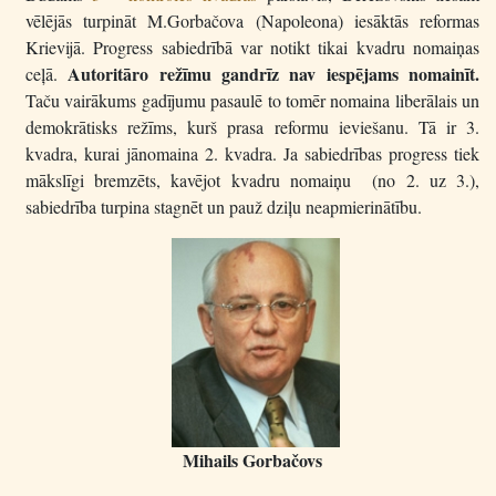
vēlējās turpināt M.Gorbačova (Napoleona) iesāktās reformas
Krievijā. Progress sabiedrībā var notikt tikai kvadru nomaiņas
Autoritāro režīmu gandrīz nav iespējams nomainīt.
ceļā.
Taču vairākums gadījumu pasaulē to tomēr nomaina liberālais un
demokrātisks režīms, kurš prasa reformu ieviešanu. Tā ir 3.
kvadra, kurai jānomaina 2. kvadra. Ja sabiedrības progress tiek
mākslīgi bremzēts, kavējot kvadru nomaiņu (no 2. uz 3.),
sabiedrība turpina stagnēt un pauž dziļu neapmierinātību.
Mihails Gorbačovs