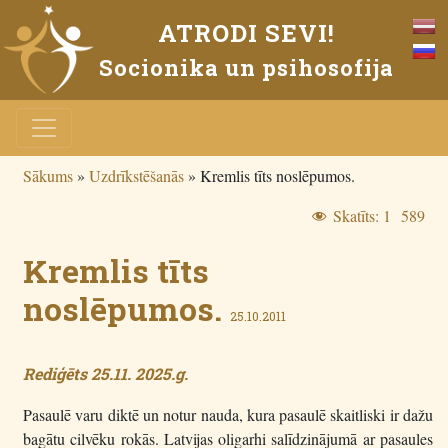
ATRODI SEVI!
Socionika un psihosofija
Sākums
»
Uzdrīkstēšanās
»
Kremlis tīts noslēpumos.
Skatīts:
1 589
Kremlis tīts
noslēpumos.
25.10.2011
Rediģēts 25.11. 2025.g.
Pasaulē varu diktē un notur nauda, kura pasaulē skaitliski ir dažu
bagātu cilvēku rokās. Latvijas oligarhi salīdzinājumā ar pasaules