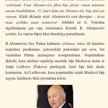
veidošanā. Caur Abramoviča filtru bija jāiziet visiem ministru
amata kandidātiem. Uz intervijām pie Abramoviča bija jāiet pa
vienam.
Kādā tikšanās reizē Abramovičs esot dievojies –
ticiet
man, politika mani neinteresē
. Atbildot uz A. Vološina
atgādinājumu par viņa ciemošanos Kremlī, R. Abramovičs
uzvēris, ka viņiem bijusi tikai draudzīga parunāšanās.
R.Abramovičs bez Putina kabineta
vētīšanas
veica vēl daudzus
nopietnus pasākumus, galvenokārt padomājot par savu, bet
vienlaikus Putina aizmugures nostiprināšanu. Nopietnākais
šķērslis, kura ietekmi vajadzēja mazināt, bija Maskavas dome ar
Juriju Lužkovu (Žukova) priekšgalā, kurā bija liels skaits
komunistu. Arī Lužkovam, kura popularitāte tolaik Maskavā bija
augsta, kārdinošs likās prezidenta krēsls.