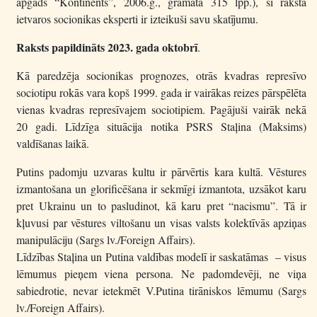
apgāds “Kontinents”, 2006.g., grāmatā 315 lpp.), šī raksta
ietvaros socionikas eksperti ir izteikuši savu skatījumu.
Raksts papildināts 2023. gada oktobrī
.
Kā paredzēja socionikas prognozes, otrās kvadras represīvo
sociotipu rokās vara kopš 1999. gada ir vairākas reizes pārspēlēta
vienas kvadras represīvajem sociotipiem. Pagājuši vairāk nekā
20 gadi. Līdzīga situācija notika PSRS Staļina (Maksims)
valdīšanas laikā.
Putins padomju uzvaras kultu ir pārvērtis kara kultā. Vēstures
izmantošana un glorificēšana ir sekmīgi izmantota, uzsākot karu
pret Ukrainu un to pasludinot, kā karu pret “nacismu”. Tā ir
kļuvusi par vēstures viltošanu un visas valsts kolektīvās apziņas
manipulāciju (Sargs lv./Foreign Affairs).
Līdzības Staļina un Putina valdības modelī ir saskatāmas – visus
lēmumus pieņem viena persona. Ne padomdevēji, ne viņa
sabiedrotie, nevar ietekmēt V.Putina tirāniskos lēmumu (Sargs
lv./Foreign Affairs).