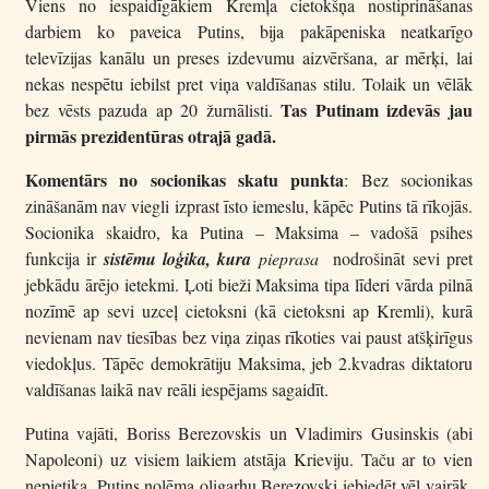
Viens no iespaidīgākiem Kremļa cietokšņa nostiprināšanas
darbiem ko paveica Putins, bija pakāpeniska neatkarīgo
televīzijas kanālu un preses izdevumu aizvēršana, ar mērķi, lai
nekas nespētu iebilst pret viņa valdīšanas stilu. Tolaik un vēlāk
Tas Putinam izdevās jau
bez vēsts pazuda ap 20 žurnālisti.
pirmās prezidentūras otrajā gadā.
Komentārs no socionikas skatu punkta
: Bez socionikas
zināšanām nav viegli izprast īsto iemeslu, kāpēc Putins tā rīkojās.
Socionika skaidro, ka Putina – Maksima – vadošā psihes
funkcija ir
sistēmu loģika, kura
pieprasa
nodrošināt sevi pret
jebkādu ārējo ietekmi. Ļoti bieži Maksima tipa līderi vārda pilnā
nozīmē ap sevi uzceļ cietoksni (kā cietoksni ap Kremli), kurā
nevienam nav tiesības bez viņa ziņas rīkoties vai paust atšķirīgus
viedokļus. Tāpēc demokrātiju Maksima, jeb 2.kvadras diktatoru
valdīšanas laikā nav reāli iespējams sagaidīt.
Putina vajāti, Boriss Berezovskis un Vladimirs Gusinskis (abi
Napoleoni) uz visiem laikiem atstāja Krieviju. Taču ar to vien
nepietika. Putins nolēma oligarhu Berezovski iebiedēt vēl vairāk,