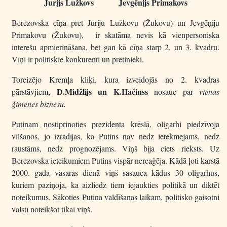
Jurijs Lužkovs Jevgēnijs Primakovs
Berezovska cīņa pret Juriju Lužkovu (Žukovu) un Jevgēņiju
Primakovu (Žukovu), ir skatāma nevis kā vienpersoniska
interešu apmierināšana, bet gan kā cīņa starp 2. un 3. kvadru.
Viņi ir politiskie konkurenti un pretinieki.
Toreizējo Kremļa kliķi, kura izveidojās no 2. kvadras
D.Midžlijs un K.Hačinss
pārstāvjiem,
nosauc par
vienas
ģimenes biznesu.
Putinam nostiprinoties prezidenta krēslā, oligarhi piedzīvoja
vilšanos, jo izrādījās, ka Putins nav nedz ietekmējams, nedz
raustāms, nedz prognozējams. Viņš bija ciets rieksts. Uz
Berezovska ieteikumiem Putins vispār nereaģēja. Kādā ļoti karstā
2000. gada vasaras dienā viņš sasauca kādus 30 oligarhus,
kuriem paziņoja, ka aizliedz tiem iejaukties politikā un diktēt
noteikumus. Sākoties Putina valdīšanas laikam, politisko gaisotni
valstī noteikšot tikai viņš.