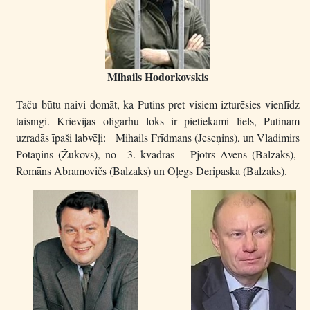
Mihails Hodorkovskis
Taču būtu naivi domāt, ka Putins pret visiem izturēsies vienlīdz
taisnīgi. Krievijas oligarhu loks ir pietiekami liels, Putinam
uzradās īpaši labvēļi: Mihails Frīdmans (Jeseņins), un Vladimirs
Potaņins (Žukovs), no 3. kvadras – Pjotrs Avens (Balzaks),
Romāns Abramovičs (Balzaks) un Oļegs Deripaska (Balzaks).