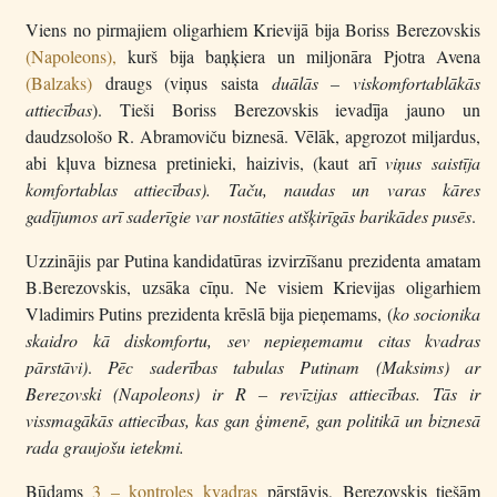
Viens no pirmajiem oligarhiem Krievijā bija Boriss Berezovskis
(Napoleons),
kurš bija baņķiera un miljonāra Pjotra Avena
(Balzaks)
draugs (viņus saista
duālās – viskomfortablākās
attiecības
). Tieši Boriss Berezovskis ievadīja jauno un
daudzsološo R. Abramoviču biznesā. Vēlāk, apgrozot miljardus,
abi kļuva biznesa pretinieki, haizivis, (kaut arī
viņus saistīja
komfortablas attiecības). Taču, naudas un varas kāres
gadījumos arī saderīgie var nostāties atšķirīgās barikādes pusēs
.
Uzzinājis par Putina kandidatūras izvirzīšanu prezidenta amatam
B.Berezovskis, uzsāka cīņu. Ne visiem Krievijas oligarhiem
Vladimirs Putins prezidenta krēslā bija pieņemams, (
ko socionika
skaidro kā diskomfortu, sev nepieņemamu citas kvadras
pārstāvi)
.
Pēc saderības tabulas Putinam (Maksims) ar
Berezovski (Napoleons) ir R – revīzijas attiecības. Tās ir
vissmagākās attiecības, kas gan ģimenē, gan politikā un biznesā
rada graujošu ietekmi.
Būdams
3 – kontroles kvadras
pārstāvis, Berezovskis tiešām