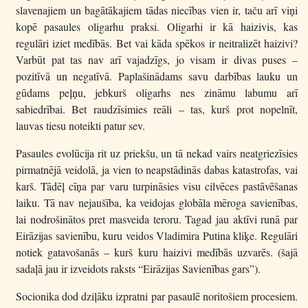
slavenajiem un bagātākajiem tādas niecības vien ir, taču arī viņi
kopē pasaules oligarhu praksi. Oligarhi ir kā haizivis, kas
regulāri iziet medībās. Bet vai kāda spēkos ir neitralizēt haizivi?
Varbūt pat tas nav arī vajadzīgs, jo visam ir divas puses –
pozitīvā un negatīvā. Paplašinādams savu darbības lauku un
gūdams peļņu, jebkurš oligarhs nes zināmu labumu arī
sabiedrībai. Bet raudzīsimies reāli – tas, kurš prot nopelnīt,
lauvas tiesu noteikti patur sev.
Pasaules evolūcija rit uz priekšu, un tā nekad vairs neatgriezīsies
pirmatnējā veidolā, ja vien to neapstādinās dabas katastrofas, vai
karš. Tādēļ cīņa par varu turpināsies visu cilvēces pastāvēšanas
laiku. Tā nav nejaušība, ka veidojas globāla mēroga savienības,
lai nodrošinātos pret masveida teroru. Tagad jau aktīvi runā par
Eirāzijas savienību, kuru veidos Vladimira Putina kliķe. Regulāri
notiek gatavošanās – kurš kuru haizivi medībās uzvarēs. (šajā
sadaļā jau ir izveidots raksts “Eirāzijas Savienības gars”).
Socionika dod dziļāku izpratni par pasaulē noritošiem procesiem.