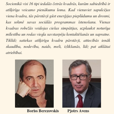
Socionikā visi 16 tipi iedalās četrās kvadrās, kurām sabiedrībā ir
atšķirīga veicamo pienākumu loma. Kad vienuviet sapulcējas
viena kvadra, tās pārstāvji gūst enerģijas pieplūdumu un drosmi,
kas sekmē savas sociālās programmas īstenošanu. Vienas
kvadras robežās veidojas ciešas simpātijas, uzplaukst noturīga
mīlestība un rodas viegla savstarpēja kontaktēšanās un sapratne.
Tiklīdz satiekas atšķirīgu kvadru pārstāvji, attiecībās ienāk
skaudība, nodevība, naids, meli, izlikšanās, līdz pat atklātai
atriebībai.
Boriss Berezovskis Pjotrs Avens