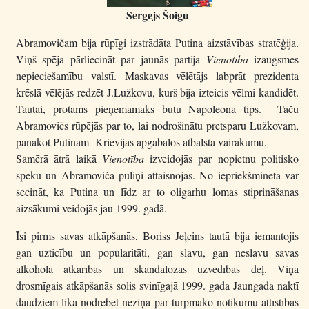
Sergejs Šoigu
Abramovičam bija rūpīgi izstrādāta Putina aizstāvības stratēģija.
Viņš spēja pārliecināt par jaunās partija
Vienotība
izaugsmes
nepieciešamību valstī. Maskavas vēlētājs labprāt prezidenta
krēslā vēlējās redzēt J.Lužkovu, kurš bija izteicis vēlmi kandidēt.
Tautai, protams pieņemamāks būtu Napoleona tips. Taču
Abramovičs rūpējās par to, lai nodrošinātu pretsparu Lužkovam,
panākot Putinam Krievijas apgabalos atbalsta vairākumu.
Samērā ātrā laikā
Vienotība
izveidojās par nopietnu politisko
spēku un Abramoviča pūliņi attaisnojās. No iepriekšminētā var
secināt, ka Putina un līdz ar to oligarhu lomas stiprināšanas
aizsākumi veidojās jau 1999. gadā.
Īsi pirms savas atkāpšanās, Boriss Jeļcins tautā bija iemantojis
gan uzticību un popularitāti, gan slavu, gan neslavu savas
alkohola atkarības un skandalozās uzvedības dēļ. Viņa
drosmīgais atkāpšanās solis svinīgajā 1999. gada Jaungada naktī
daudziem lika nodrebēt neziņā par turpmāko notikumu attīstības