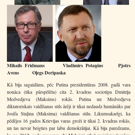
Mihails Fridmans Vladimirs Potaņins Pjotrs
Avens Oļegs Deripaska
Kā bija sagaidāms, pēc Putina prezidentūras 2008. gadā vara
nonāca (tika pārspēlēta) cita 2. kvadras sociotipa Dmitrija
Medvedjeva (Maksims) rokās. Putina un Medvedjeva
diktatoriskais valdīšanas stils ārēji ir tikai nedaudz humānāks par
Josifa Staļina (Maksima) valdīšanas stilu. Likumsakarīgi, ka
pēdējos 16 gados Krievijas varas groži ir tikai 2. kvadras rokās,
un tas nevar beigties par labu demokrātijai. Kā bija paredzams,