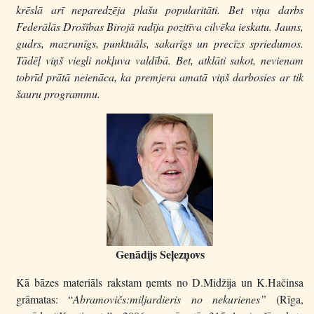
krēslā arī neparedzēja plašu popularitāti. Bet viņa darbs
Federālās Drošības Birojā radīja pozitīva cilvēka ieskatu. Jauns,
gudrs, mazrunīgs, punktuāls, sakarīgs un precīzs spriedumos.
Tādēļ viņš viegli nokļuva valdībā. Bet, atklāti sakot, nevienam
tobrīd prātā neienāca, ka premjera amatā viņš darbosies ar tik
šauru programmu.
Genādijs Seļezņovs
Kā bāzes materiāls rakstam ņemts no D.Midžija un K.Hačinsa
grāmatas: “
Abramovičs:miljardieris no nekurienes”
(Rīga,