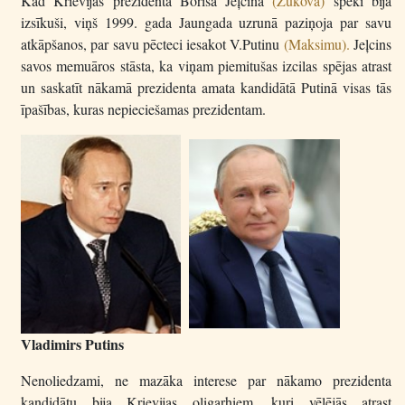
Kad Krievijas prezidenta Borisa Jeļcina
(Žukova)
spēki bija
izsīkuši, viņš 1999. gada Jaungada uzrunā paziņoja par savu
atkāpšanos, par savu pēcteci iesakot V.Putinu
(Maksimu).
Jeļcins
savos memuāros stāsta, ka viņam piemitušas izcilas spējas atrast
un saskatīt nākamā prezidenta amata kandidātā Putinā visas tās
īpašības, kuras nepieciešamas prezidentam.
Vladimirs Putins
Nenoliedzami, ne mazāka interese par nākamo prezidenta
kandidātu bija Krievijas oligarhiem, kuri vēlējās atrast