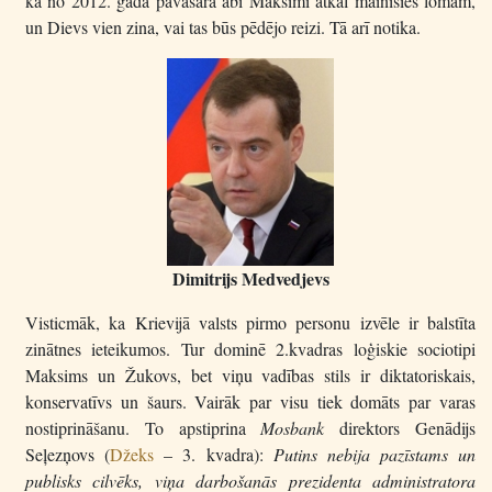
ka no 2012. gada pavasara abi Maksimi atkal mainīsies lomām,
un Dievs vien zina, vai tas būs pēdējo reizi. Tā arī notika.
Dimitrijs Medvedjevs
Visticmāk, ka Krievijā valsts pirmo personu izvēle ir balstīta
zinātnes ieteikumos. Tur dominē 2.kvadras loģiskie sociotipi
Maksims un Žukovs, bet viņu vadības stils ir diktatoriskais,
konservatīvs un šaurs. Vairāk par visu tiek domāts par varas
nostiprināšanu. To apstiprina
Mosbank
direktors Genādijs
Seļezņovs (
Džeks
– 3. kvadra):
Putins nebija pazīstams un
publisks cilvēks, viņa darbošanās prezidenta administratora