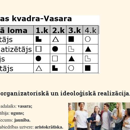
 organizatoriskā un ideoloģiskā realizāc
vasara;
adalaiks:
uguns;
tihija:
jaunība.
ecums:
aristokrātiska.
abiedrības uztvere: