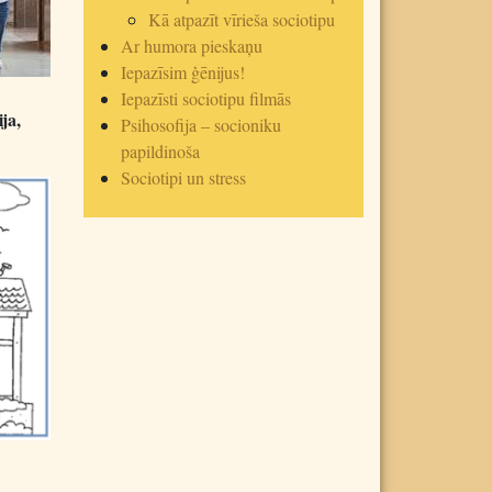
Kā atpazīt vīrieša sociotipu
Ar humora pieskaņu
Iepazīsim ģēnijus!
Iepazīsti sociotipu filmās
ja,
Psihosofija – socioniku
papildinoša
Sociotipi un stress