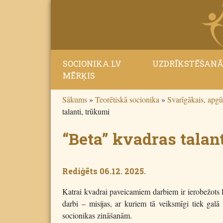
SOCIONIKA.LV
UZDRĪKSTĒŠAN
MĒRĶIS
Sākums
»
Teorētiskā socionika
»
Svarīgākais, apgū
talanti, trūkumi
“Beta” kvadras talan
Rediģēts 06.12. 2025.
Katrai kvadrai paveicamiem darbiem ir ierobežots la
darbi – misijas, ar kuriem tā veiksmīgi tiek galā 
socionikas zināšanām.