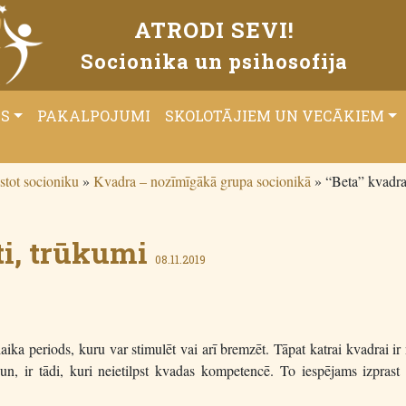
ATRODI SEVI!
Socionika un psihosofija
ĀS
PAKALPOJUMI
SKOLOTĀJIEM UN VECĀKIEM
stot socioniku
»
Kvadra – nozīmīgākā grupa socionikā
»
“Beta” kvadr
ti, trūkumi
08.11.2019
ika periods, kuru var stimulēt vai arī bremzēt. Tāpat katrai kvadrai ir 
un, ir tādi, kuri neietilpst kvadas kompetencē. To iespējams izprast 