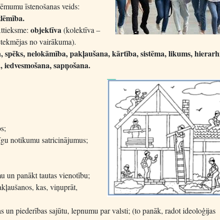
ēmumu īstenošanas veids:
zlēmība.
objektīva
ttieksme:
(kolektīva –
etekmējas no vairākuma).
, spēks, nelokāmība, pakļaušana, kārtība, sistēma, likums, hierarhi
a, iedvesmošana, sapņošana.
os;
līgu notikumu satricinājumus;
mu un panākt tautas vienotību;
akļaušanos, kas, viņuprāt,
as un piederības sajūtu, lepnumu par valsti; (to panāk, radot ideoloģijas