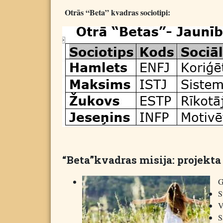
Otrās “Beta” kvadras sociotipi:
“Beta”kvadras misija:
projekta
G
S
V
S