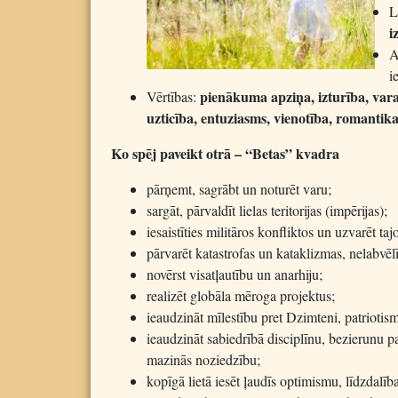
L
i
A
i
pienākuma apziņa, izturība, vara
Vērtības:
uzticība, entuziasms, vienotība, romantik
Ko spēj paveikt otrā – “Betas” kvadra
pārņemt, sagrābt un noturēt varu;
sargāt, pārvaldīt lielas teritorijas (impērijas);
iesaistīties militāros konfliktos un uzvarēt taj
pārvarēt katastrofas un kataklizmas, nelabvē
novērst visatļautību un anarhiju;
realizēt globāla mēroga projektus;
ieaudzināt mīlestību pret Dzimteni, patriotis
ieaudzināt sabiedrībā disciplīnu, bezierunu p
mazinās noziedzību;
kopīgā lietā iesēt ļaudīs optimismu, līdzdalīb