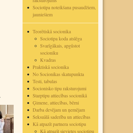
raksturojums
Sociotipa noteikšana pusaudžiem,
jauniešiem
Teorētiskā socionika
Sociotipa koda atslēga
Svarīgākais, apgūstot
socioniku
Kvadras
Praktiskā socionika
No Socionikas skatupunkta
Testi, tabulas
Socionisko tipu raksturojumi
ija.
Starptipu attiecības socionikā
Ģimene, attiecības, bērni
Darba devējam un ņemējam
Seksuālā saderība un attiecības
Kā atpazīt partnera sociotipu
Kā atpazīt sievietes sociotipu