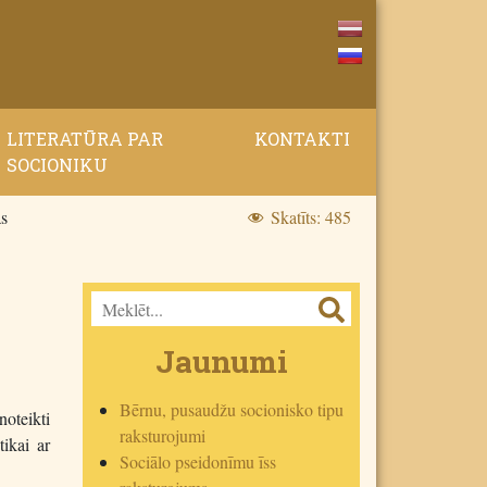
LITERATŪRA PAR
KONTAKTI
SOCIONIKU
as
Skatīts:
485
Jaunumi
Bērnu, pusaudžu socionisko tipu
noteikti
raksturojumi
tikai ar
Sociālo pseidonīmu īss