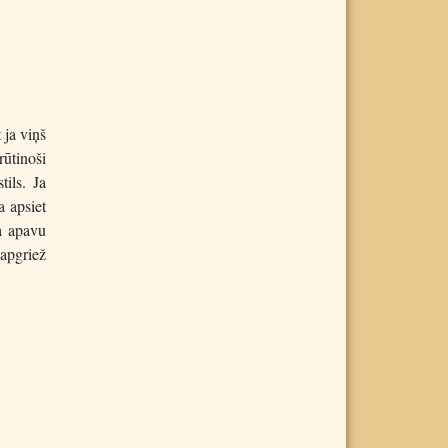
 ja viņš
rūtinoši
tils. Ja
a apsiet
a apavu
 apgriež