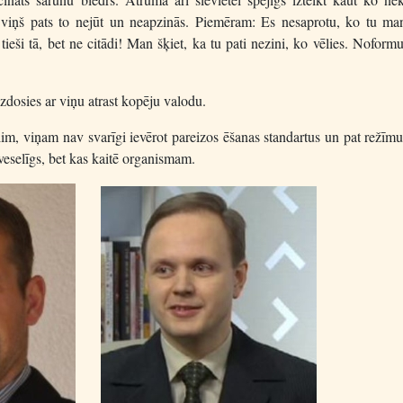
 viņš pats to nejūt un neapzinās. Piemēram: Es nesaprotu, ko tu man
ieši tā, bet ne citādi! Man šķiet, ka tu pati nezini, ko vēlies. Noform
 izdosies ar viņu atrast kopēju valodu.
m, viņam nav svarīgi ievērot pareizos ēšanas standartus un pat režīm
r veselīgs, bet kas kaitē organismam.