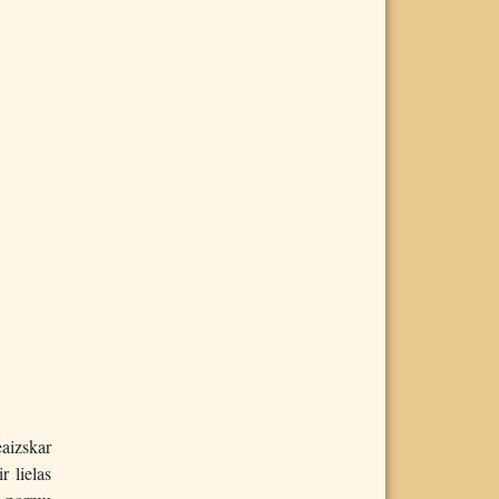
eaizskar
r lielas