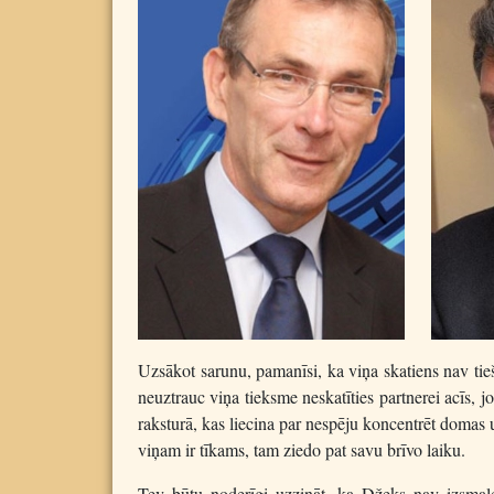
Uzsākot sarunu, pamanīsi, ka viņa skatiens nav tieš
neuztrauc viņa tieksme neskatīties partnerei acīs, 
raksturā, kas liecina par nespēju koncentrēt domas 
viņam ir tīkams, tam ziedo pat savu brīvo laiku.
Tev būtu noderīgi uzzināt, ka Džeks nav izsmalci