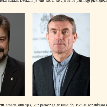
orekti aizrādīt Džekam, ja viņš sāk ar savu jautrību pārsniegt pieklājīb
pētu novērst situācijas, kur pārmērīga tiešuma dēļ iekuļas nepatikšanā