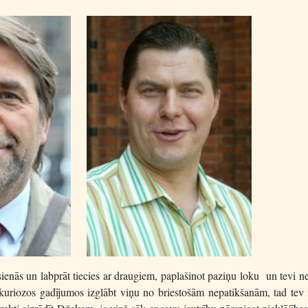
s sienās un labprāt tiecies ar draugiem, paplašinot paziņu loku un tevi n
kuriozos gadījumos izglābt viņu no briestošām nepatikšanām, tad tev i