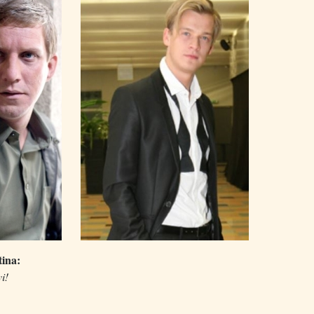
tina:
i!