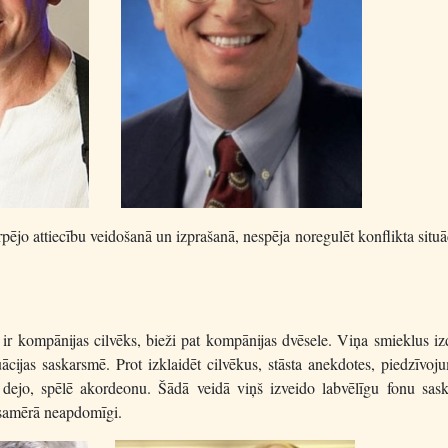
pējo attiecību veidošanā un izprašanā, nespēja noregulēt konflikta situā
 ir kompānijas cilvēks, bieži pat kompānijas dvēsele. Viņa smieklus iz
ācijas saskarsmē. Prot izklaidēt cilvēkus, stāsta anekdotes, piedzīvo
 dejo, spēlē akordeonu. Šādā veidā viņš izveido labvēlīgu fonu sask
 samērā neapdomīgi.