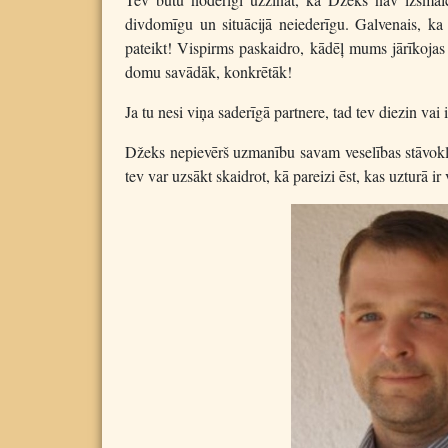
divdomīgu un situācijā neiederīgu. Galvenais, ka
pateikt! Vispirms paskaidro, kādēļ mums jārīkojas t
domu savādāk, konkrētāk!
Ja tu nesi viņa saderīgā partnere, tad tev diezin vai
Džeks nepievērš uzmanību savam veselības stāvokli
tev var uzsākt skaidrot, kā pareizi ēst, kas uzturā i