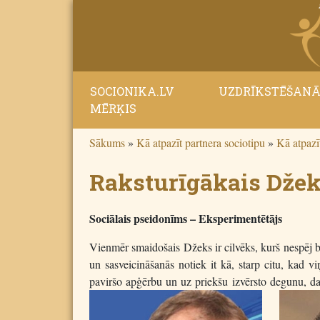
SOCIONIKA.LV
UZDRĪKSTĒŠAN
MĒRĶIS
Sākums
»
Kā atpazīt partnera sociotipu
»
Kā atpazīt
Raksturīgākais Džek
Sociālais pseidonīms – Eksperimentētājs
Vienmēr smaidošais Džeks ir cilvēks, kurš nespēj bū
un sasveicināšanās notiek it kā, starp citu, kad v
paviršo apģērbu un uz priekšu izvērsto degunu, daž