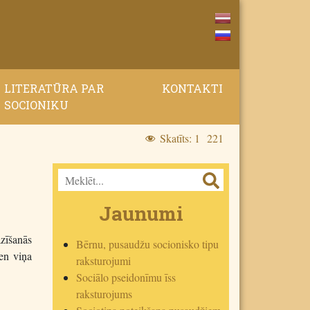
LITERATŪRA PAR
KONTAKTI
SOCIONIKU
Skatīts:
1 221
Jaunumi
azīšanās
Bērnu, pusaudžu socionisko tipu
ien viņa
raksturojumi
Sociālo pseidonīmu īss
raksturojums