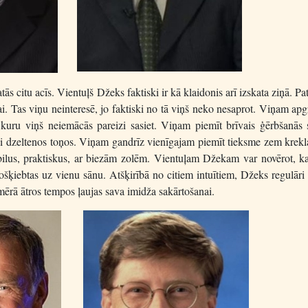
s citu acīs. Vientuļš Džeks faktiski ir kā klaidonis arī izskata ziņā. Pat
. Tas viņu neinteresē, jo faktiski no tā viņš neko nesaprot. Viņam apg
 kuru viņš neiemācās pareizi sasiet. Viņam piemīt brīvais ģērbšanās s
gani dzeltenos toņos. Viņam gandrīz vienīgajam piemīt tieksme zem krekl
abilus, praktiskus, ar biezām zolēm. Vientuļam Džekam var novērot, k
nošķiebtas uz vienu sānu. Atšķirībā no citiem intuītiem, Džeks regulāri
samērā ātros tempos ļaujas sava imidža sakārtošanai.