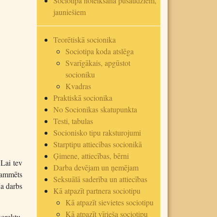
Sociotipa noteikšana pusaudžiem,
jauniešiem
Teorētiskā socionika
Sociotipa koda atslēga
Svarīgākais, apgūstot
socioniku
Kvadras
Praktiskā socionika
No Socionikas skatupunkta
Testi, tabulas
Socionisko tipu raksturojumi
Starptipu attiecības socionikā
Ģimene, attiecības, bērni
 Lai tev
Darba devējam un ņemējam
grammēts
Seksuālā saderība un attiecības
Ja darbs
Kā atpazīt partnera sociotipu
Kā atpazīt sievietes sociotipu
Kā atpazīt vīrieša sociotipu
orektu,