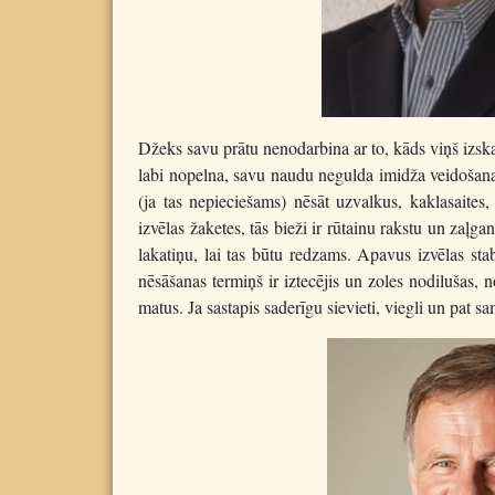
Džeks savu prātu nenodarbina ar to, kāds viņš izskatā
labi nopelna, savu naudu negulda imidža veidošanai
(ja tas nepieciešams) nēsāt uzvalkus, kaklasaites,
izvēlas žaketes, tās bieži ir rūtainu rakstu un zaļ
lakatiņu, lai tas būtu redzams. Apavus izvēlas st
nēsāšanas termiņš ir iztecējis un zoles nodilušas, 
matus. Ja sastapis saderīgu sievieti, viegli un pat 