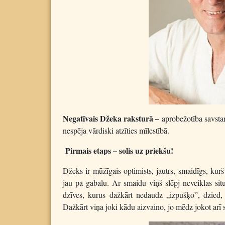
Negatīvais Džeka raksturā –
aprobežotība savstar
nespēja vārdiski atzīties mīlestībā.
Pirmais etaps – solis uz priekšu!
Džeks ir mūžīgais optimists, jautrs, smaidīgs, kurš
jau pa gabalu. Ar smaidu viņš slēpj neveiklas situ
dzīves, kurus dažkārt nedaudz „izpušķo”, dzied,
Dažkārt viņa joki kādu aizvaino, jo mēdz jokot arī