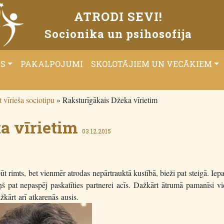
ATRODI SEVI!
Socionika un psihosofija
ĀS
PAKALPOJUMI
SKOLOTĀJIEM UN VECĀKIEM
 vīrieša sociotipu
»
Raksturīgākais Džeka vīrietim
a vīrietim
03.12.2015
t rimts, bet vienmēr atrodas nepārtrauktā kustībā, bieži pat steigā. Iep
iņš pat nepaspēj paskatīties partnerei acīs. Dažkārt ātrumā pamanīsi v
kārt arī atkarenās ausis.