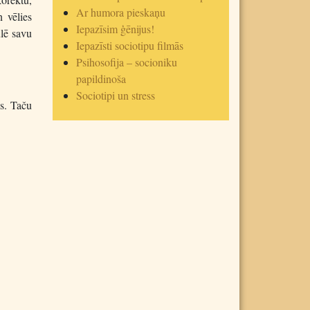
Ar humora pieskaņu
 vēlies
Iepazīsim ģēnijus!
ulē savu
Iepazīsti sociotipu filmās
Psihosofija – socioniku
papildinoša
Sociotipi un stress
us. Taču