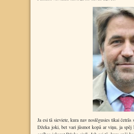
Ja esi tā sieviete, kura nav noslēgusies tikai četrā
Džeka joki, bet vari jūsmot kopā ar viņu, ja spēj 