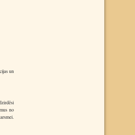
cijas un
dzirdēsi
jumus no
arsmei.