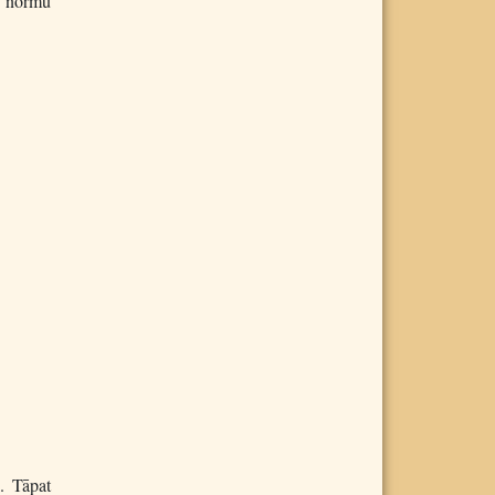
as normu
s. Tāpat