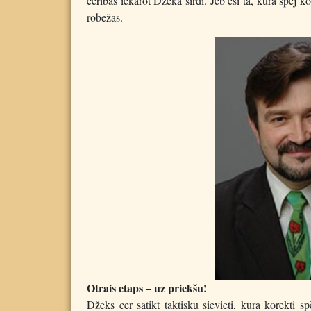
cerības iekarot Džeka sirdi. Jeb esi tā, kura spēj k
robežas.
Otrais etaps – uz priekšu!
Džeks cer satikt taktisku sievieti, kura korekti s