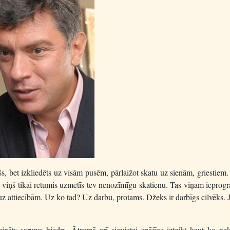
s, bet izkliedēts uz visām pusēm, pārlaižot skatu uz sienām, griestiem.
jo viņš tikai retumis uzmetīs tev nenozīmīgu skatienu. Tas viņam iepro
uz attiecībām. Uz ko tad? Uz darbu, protams. Džeks ir darbīgs cilvēks. 
nāts sarunu biedrs. Ātrumā arī sievietei spējīgs izteikt kaut ko nek