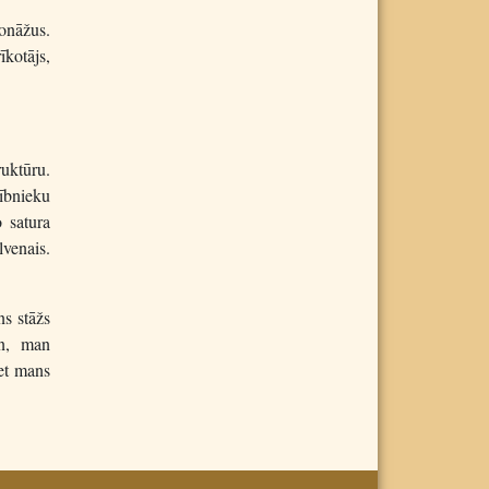
sonāžus.
īkotājs,
ruktūru.
lībnieku
 satura
lvenais.
ns stāžs
un, man
bet mans