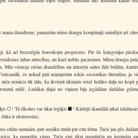
e socionikas dalīsim trijos etapos. Saīsināti tiks atstāstīta kādas so
ās mana draudzene, pamazām mūsu draugu kompānijā saindējot arī citu
, kā arī bezcerīgās horoskopu prognozes. Pie šīs kategorijas pieskai
veidosies labas attiecības, un kurš nebūs paciešams. Mūsu draugu pulc
m. Mūs vienoja ciešas draudzības un interešu saites līdz brīdim, kamē
 Visticamāk, es nekad pati nepaņemtu rokās socionikas literatūru, ja 
aču nonācis tik tālu, ka ikvienā tikšanās reizē lielāko daļu no kopā 
protamā mēlē. Lielākai daļai no viņiem bija iegādātas dažādas grāma
iķis
! Tā rīkoties var tikai loģiķis
! Kārtējā skandālā atkal iekūlusi
S
P
ētika ir ekstraverta).
sties citām sarunām, pati uzsāku runāt par citu tēmu. Taču jau pēc dažā
eicu, ka pametīšu viņus. Taču viņi tikai pasmīnēja un turpināja sar