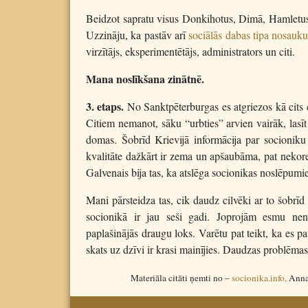
Beidzot sapratu visus Donkihotus, Dimā, Hamlet
Uzzināju, ka pastāv arī
sociālās dabas tipa nosauk
virzītājs, eksperimentētājs, administrators un citi.
Mana noslīkšana zinātnē.
3. etaps.
No Sanktpēterburgas es atgriezos kā cits c
Citiem nemanot, sāku “urbties” arvien vairāk, lasī
domas. Šobrīd Krievijā informācija par socioniku
kvalitāte dažkārt ir zema un apšaubāma, pat nekorek
Galvenais bija tas, ka atslēga socionikas noslēpumi
Mani pārsteidza tas, cik daudz cilvēki ar to šobrīd
socionikā ir jau seši gadi. Joprojām esmu nen
paplašinājās draugu loks. Varētu pat teikt, ka es pa
skats uz dzīvi ir krasi mainījies. Daudzas problēmas
Materiāla citāti ņemti no –
socionika.info,
Annas