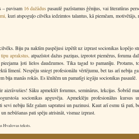
us – pavisam
16 dažādus
pasaulē pazīstamus ģēnijus, vai literatūras per
umi,
kuri atspoguļo cilvēka iedzimtos talantus, kā piemēam, motivētājs, r
ilvēks. Biju pa naktīm paspējusi izpētīt uz izprast socionikas kopējo st
t
tipu aprakstus,
atpazīstot dažus paziņas, izprotot piemērus, foruma da
 pieejama ļoti lielos daudzumos. Tika tagad to pamanīju. Protams, to
tā līmenī. Nespēju sniegt profesionālu vērtējumu, bet tas arī nebija ga
em bija manās rokās. Es lēnītēm un pamatīgi iegāju socionikas pasaulē.
 ir aizrāvušies! Sāku apmeklēt forumus, seminārus, lekcijas. Šobrīd ma
ogurstoša socionikas apguvēja. Apmeklēju profesionālus kursus 
ti sevi nebiju līdz galam sapratusi un pazinusi. Kaut arī esmu tā pati, 
 un nebūšanas pati spēju atrisināt, vismaz izprast.
 Hvalovas teksts.