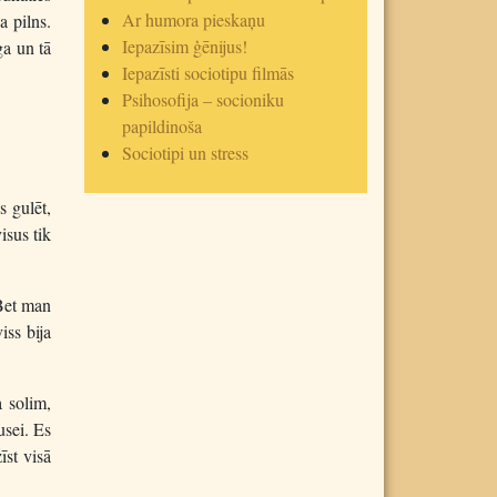
Ar humora pieskaņu
a pilns.
Iepazīsim ģēnijus!
ga un tā
Iepazīsti sociotipu filmās
Psihosofija – socioniku
papildinoša
Sociotipi un stress
s gulēt,
isus tik
 Bet man
iss bija
a solim,
usei. Es
īst visā