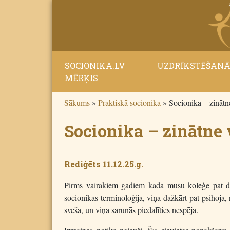
SOCIONIKA.LV
UZDRĪKSTĒŠAN
MĒRĶIS
Sākums
»
Praktiskā socionika
»
Socionika – zinātn
Socionika – zinātne 
Rediģēts 11.12.25.g.
Pirms vairākiem gadiem kāda mūsu kolēģe pat dzir
socionikas terminoloģija, viņa dažkārt pat psihoja, 
sveša, un viņa sarunās piedalīties nespēja.