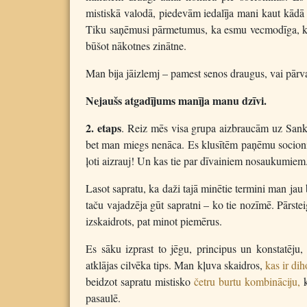
mistiskā valodā, piedevām iedalīja mani kaut kādā t
Tiku saņēmusi pārmetumus, ka esmu vecmodīga, ka ne
būšot nākotnes zinātne.
Man bija jāizlemj – pamest senos draugus, vai pārvar
Nejaušs atgadījums manīja manu dzīvi.
2. etaps
. Reiz mēs visa grupa aizbraucām uz Sankt
bet man miegs nenāca. Es klusītēm paņēmu socionikas
ļoti aizrauj! Un kas tie par dīvainiem nosaukumiem
Lasot sapratu, ka daži tajā minētie termini man jau 
taču vajadzēja gūt sapratni – ko tie nozīmē. Pārste
izskaidrots, pat minot piemērus.
Es sāku izprast to jēgu, principus un konstatēju, k
atklājas cilvēka tips. Man kļuva skaidros,
kas ir di
beidzot sapratu mistisko
četru burtu kombināciju,
k
pasaulē.