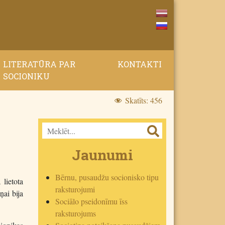
LITERATŪRA PAR
KONTAKTI
SOCIONIKU
Skatīts:
456
Jaunumi
Bērnu, pusaudžu socionisko tipu
lietota
raksturojumi
ņai bija
Sociālo pseidonīmu īss
raksturojums