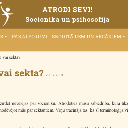
ATRODI SEVI!
Socionika un psihosofija
ĀS
PAKALPOJUMI
SKOLOTĀJIEM UN VECĀKIEM
e vai sekta?
vai sekta?
20.02.2019
dēt nevēlējās par socioniku. Atrodoties mūsu sabiedrībā, kurā tika 
nodēvējot mūs par sektantiem. Viņu tracināja tas, ka šī terminoloģija vi