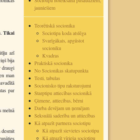
cionikas
Sociotipa noteikšana pusaudžiem,
jauniešiem
Teorētiskā socionika
Tikai
s.
Sociotipa koda atslēga
Svarīgākais, apgūstot
socioniku
tīju arī
Kvadras
iņš bija
Praktiskā socionika
r draugi
No Socionikas skatupunkta
vien man
Testi, tabulas
pavadītā
Socionisko tipu raksturojumi
tas par
Starptipu attiecības socionikā
Ģimene, attiecības, bērni
Darba devējam un ņemējam
es melnā
Seksuālā saderība un attiecības
Kā atpazīt partnera sociotipu
Kā atpazīt sievietes sociotipu
m desmit
Kā atpazīt vīrieša sociotipu
unāties