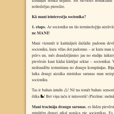
Izmaiņas notika nejauši. Šīs sievietes nonākšanu pi
noliedzējas pieredze.
Kā mani ieinteresēja socionika?
1. etaps.
Ar socioniku un tās terminoloģiju aizrāv
ne MANI!
Mani vienmēr ir kaitinājuši dažādie padomu devēji
socioniku, kura vēlas dot padomus – ar kuru man iz
prāvs un, mēs draudzējāmies jau no studiju laikie
pievērsās kaut kādai kārtējai sektai – socionikai.
nedraudētu izstumšana no draugu kompānijas. Bija t
laika draugi aizsāka mistiskas sarunas man neiz
socioniku.
Tas ir baltais intuīts
! Nē tas tomēr baltais sensor
T
ētika
! Bet viņa taču ir intravertā! (Piezīme: melnā 
E
Mani tracināja draugu sarunas
, es lūdzu pievēr
minūtēm draugi atkal nonāca pie socionikas. Es t