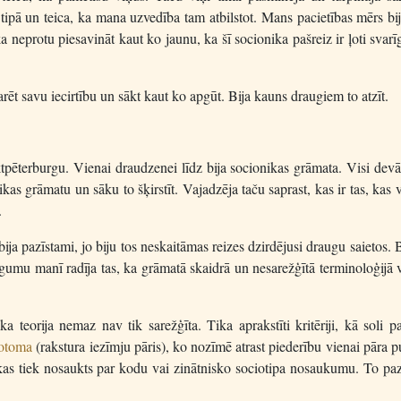
ipā un teica, ka mana uzvedība tam atbilstot. Mans pacietības mērs bij
protu piesavināt kaut ko jaunu, ka šī socionika pašreiz ir ļoti svarī
ēt savu iecirtību un sākt kaut ko apgūt. Bija kauns draugiem to atzīt.
pēterburgu. Vienai draudzenei līdz bija socionikas grāmata. Visi devā
 grāmatu un sāku to šķirstīt. Vajadzēja taču saprast, kas ir tas, kas v
.
bija pazīstami, jo biju tos neskaitāmas reizes dzirdējusi draugu saietos.
igumu manī radīja tas, ka grāmatā skaidrā un nesarežģītā terminoloģijā v
a teorija nemaz nav tik sarežģīta. Tika aprakstīti kritēriji, kā soli p
hotoma
(rakstura iezīmju pāris), ko nozīmē atrast piederību vienai pāra p
as tiek nosaukts par kodu vai zinātnisko sociotipa nosaukumu. To paz