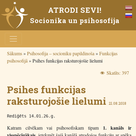
ATRODI SEVI!
Socionika un psihosofija
Sākums
»
Psihosofija – socioniku papildinoša
»
Funkcijas
psihosofijā
»
Psihes funkcijas raksturojošie lielumi
Skatīts:
397
Psihes funkcijas
raksturojošie lielumi
21.08.2018
Rediģēts 14.01.26.g.
1. kanāls ir
Katram cilvēkam vai psihosofiskam tipam
visspēcīgākais,
ietekmēt šajā kanālā atrodošos funkciju ar spēka