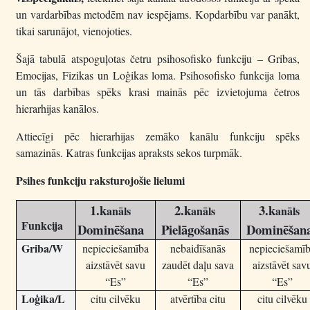
un vardarbības metodēm nav iespējams. Kopdarbību var panākt,
tikai sarunājot, vienojoties.
Šajā tabulā atspoguļotas četru psihosofisko funkciju – Gribas,
Emocijas, Fizikas un Loģikas loma. Psihosofisko funkcija loma
un tās darbības spēks krasi mainās pēc izvietojuma četros
hierarhijas kanālos.
Attiecīgi pēc hierarhijas zemāko kanālu funkciju spēks
samazinās. Katras funkcijas apraksts sekos turpmāk.
Psihes funkciju raksturojošie lielumi
1.k
2.k
3.k
anāls
anāls
anāls
Funkcija
Dominē
šana
Pielāgo
šanās
Dominē
šan
Griba/W
nepieciešamība
nebaidīšanās
nepieciešamī
aizstāvēt savu
zaudēt daļu sava
aizstāvēt sav
“Es”
“Es”
“Es”
Loģika/L
citu cilvēku
atvērtība citu
citu cilvēku