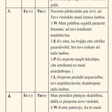
grūti.
3.
Es (-)
Tu(
-)
Neesmu pārliecināts par sevi, arī
Tavs viedoklis manī izraisa šaubas.
W
3.
-Man grūtības sagādā pieņemt
lēmumu, arī tavi ieteikumi
nepārliecina.
E
3.
-Es zinu, ka bojāju citu cilvēku
garastāvokli, bet tavs ieskats arī
rada šaubas.
P
3.
-Es neprotu taupīt līdzekļus,
citu ieteikumi uz mani
neiedarbojas. |
L
3.
-Neprotu pierādīt nepareizību,
tavi nepārliecinošie skaidrojumi
rada šaubas.
4.
Es (-)
Tu(+)
Man pietrūkst pilnīgas skaidrības,
tādēļ es pieņemu tavu viedokli.
W
4.
-Esmu pateicīgs, ka tu mani