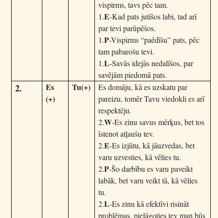
vispirms, tavs pēc tam.
E
1.
-Kad pats jutīšos labi, tad arī
par tevi parūpēšos.
P
1.
-Vispirms “paēdīšu” pats, pēc
tam pabarošu tevi.
L
1.
-Savās idejās nedalīšos, par
savējām piedomā pats.
2.
Es
Tu(+)
Es domāju, kā es uzskatu par
(+)
pareizu, tomēr Tavu viedokli es arī
respektēju.
W
2.
-Es zinu savus mērķus, bet tos
īstenot atļaušu tev.
E
2.
-Es izjūtu, kā jāuzvedas, bet
varu uzvesties, kā vēlies tu.
P
2.
-Šo darbību es varu paveikt
labāk, bet varu veikt tā, kā vēlies
tu.
L
2.
-Es zinu kā efektīvi risināt
problēmas, pielāgoties tev man būs