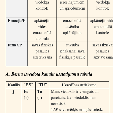
viedokļa
ierosinājumiem
viedokļa
kontrole
un spriedumiem
kontrole
Emocija/E
apkārtējās
emocionālā
apkārtējās vid
vides
atvērtība
emocionālā
emocionālā
apkārtējiem
kontrole
kontrole
Fizika/P
savas fiziskās
atvērtība
savas fiziskā
pasaules
ienākšanai savā
pasaules
aizstāvēšana
fiziskajā pasaulē
aizstāvēšana
A. Berna izveidotā kanālu uzstādījumu tabula
Kanāls
Uzvedības attieksme
“ES”
“TU”
1.
Es
Tu
Mans
viedoklis ir vienīgais un
(+)
(
–
)
pareizais, tavs viedoklis man
neeksistē.
W
1.
-savs mērķis man jāsasniedz