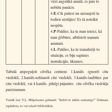
virzi augstākā amatā, es pats to
nebūtu panācis.
E
4.
-Cik patiesi un aizraujoši tu
šodien uzstājies! Es tā noteikti
nespētu.
P
4.
-Paldies, ka tu man ieteici, kā
man ģērbties, atbilstoši manam
amatam.
L
4.
-Paldies, ka tu izanalizēji šo
situāciju, es biju sapinies
instrukcijās, likumos.
Tabulā atspoguļoti cilvēka centieni: 1.kanāls -ignorēt citu
viedokli, 2.kanāls-uzklausīt citu viedokli, 3.kanāls-šaubīties par
citu viedokli, vai 4.kanāls- pilnīgi paļauties cita cilvēka viedokļa
pareizumam.
Vairāk lasi V.L. Miķelsones grāmatā: “Izdzīvot mūžu saskanīgi!” Grāmata
izpārdota, to var izlasīt bibliotēkās.