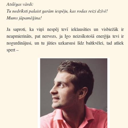
Atslēgas vārdi:
Tu nedrīksti palaist garām iespēju, kas rodas reizi dzīvē!
Mums jāpamēģina!
Ja saproti, ka viņš nespēj tevī ieklausīties un visbiežāk ir
neapmierināts, pat nervozs, ja Igo neizsīkstošā enerģija tevi ir
nogurdinājusi, un tu jūties uzkarsusi līdz baltkvēlei, tad atliek
spert –