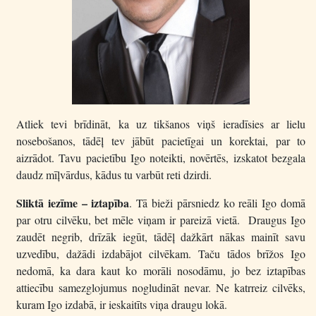
Atliek tevi brīdināt, ka uz tikšanos viņš ieradīsies ar lielu
nosebošanos, tādēļ tev jābūt pacietīgai un korektai, par to
aizrādot. Tavu pacietību Igo noteikti, novērtēs, izskatot bezgala
daudz mīļvārdus, kādus tu varbūt reti dzirdi.
Sliktā iezīme – iztapība
. Tā bieži pārsniedz ko reāli Igo domā
par otru cilvēku, bet mēle viņam ir pareizā vietā. Draugus Igo
zaudēt negrib, drīzāk iegūt, tādēļ dažkārt nākas mainīt savu
uzvedību, dažādi izdabājot cilvēkam. Taču tādos brīžos Igo
nedomā, ka dara kaut ko morāli nosodāmu, jo bez iztapības
attiecību samezglojumus nogludināt nevar. Ne katrreiz cilvēks,
kuram Igo izdabā, ir ieskaitīts viņa draugu lokā.