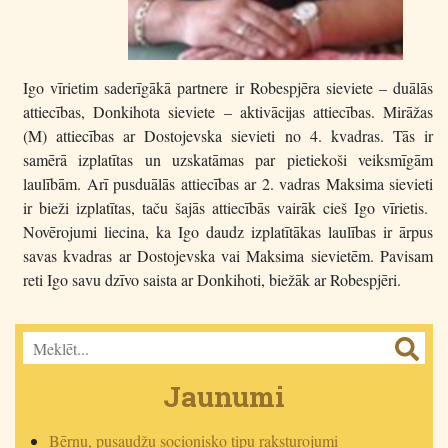
Igo vīrietim saderīgākā partnere ir Robespjēra sieviete – duālās
attiecības, Donkihota sieviete – aktivācijas attiecības. Mirāžas
(M) attiecības ar Dostojevska sievieti no 4. kvadras. Tās ir
samērā izplatītas un uzskatāmas par pietiekoši veiksmīgām
laulībām. Arī pusduālās attiecības ar 2. vadras Maksima sievieti
ir bieži izplatītas, taču šajās attiecībās vairāk cieš Igo vīrietis.
Novērojumi liecina, ka Igo daudz izplatītākas laulības ir ārpus
savas kvadras ar Dostojevska vai Maksima sievietēm. Pavisam
reti Igo savu dzīvo saista ar Donkihoti, biežāk ar Robespjēri.
Jaunumi
Bērnu, pusaudžu socionisko tipu raksturojumi