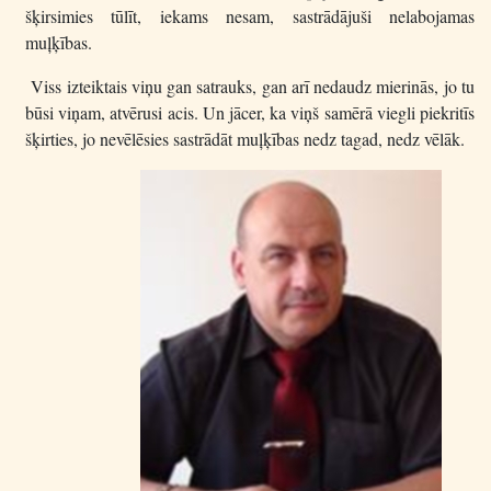
šķirsimies tūlīt, iekams nesam, sastrādājuši nelabojamas
muļķības.
Viss izteiktais viņu gan satrauks, gan arī nedaudz mierinās, jo tu
būsi viņam, atvērusi acis. Un jācer, ka viņš samērā viegli piekritīs
šķirties, jo nevēlēsies sastrādāt muļķības nedz tagad, nedz vēlāk.