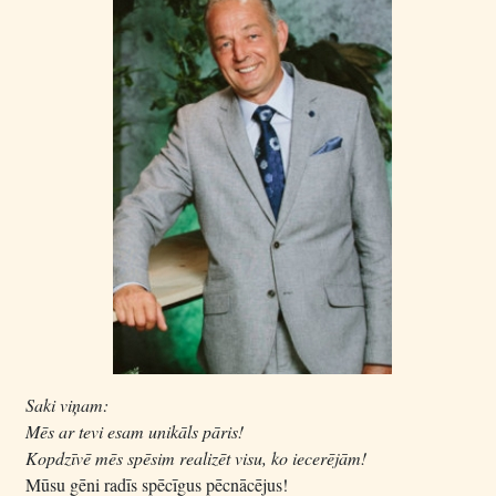
Saki viņam:
Mēs ar tevi esam unikāls pāris!
Kopdzīvē mēs spēsim realizēt visu, ko iecerējām!
Mūsu gēni radīs spēcīgus pēcnācējus!