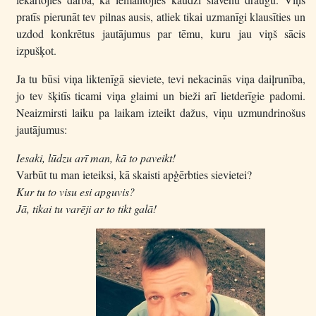
pratīs pierunāt tev pilnas ausis, atliek tikai uzmanīgi klausīties un
uzdod konkrētus jautājumus par tēmu, kuru jau viņš sācis
izpušķot.
Ja tu būsi viņa liktenīgā sieviete, tevi nekacinās viņa daiļrunība,
jo tev šķitīs ticami viņa glaimi un bieži arī lietderīgie padomi.
Neaizmirsti laiku pa laikam izteikt dažus, viņu uzmundrinošus
jautājumus:
Iesaki, lūdzu arī man, kā to paveikt!
Varbūt tu man ieteiksi, kā skaisti apģērbties sievietei?
Kur tu to visu esi apguvis?
Jā, tikai tu varēji ar to tikt galā!