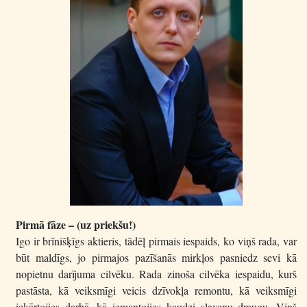
Pirmā fāze – (uz priekšu!)
Igo ir brīnišķīgs aktieris, tādēļ pirmais iespaids, ko viņš rada, var
būt maldīgs, jo pirmajos pazīšanās mirkļos pasniedz sevi kā
nopietnu darījuma cilvēku. Rada zinoša cilvēka iespaidu, kurš
pastāsta, kā veiksmīgi veicis dzīvokļa remontu, kā veiksmīgi
iekārtojies darbā, kā iemantojies kaudzi slavenu draugu. Viņš