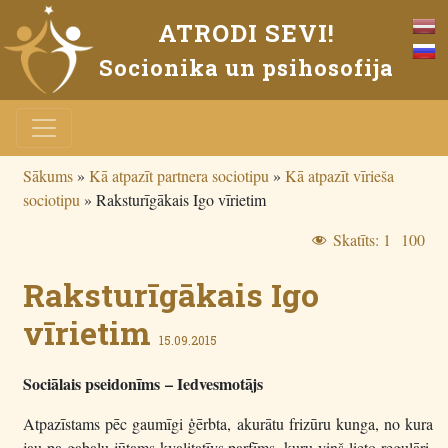
ATRODI SEVI!
Socionika un psihosofija
Sākums
»
Kā atpazīt partnera sociotipu
»
Kā atpazīt vīrieša
sociotipu
»
Raksturīgākais Igo vīrietim
Skatīts:
1 100
Raksturīgākais Igo
vīrietim
15.09.2015
Sociālais pseidonīms
– Iedvesmotājs
Atpazīstams pēc gaumīgi ģērbta, akurātu frizūru kunga, no kura
jau pa gabalu jūtams kvalitatīvs parfīms, kuru viņš lieto regulāri.