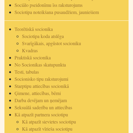
Sociālo pseidonīmu īss raksturojums
Sociotipa noteikšana pusaudžiem, jauniešiem
Teorētiskā socionika
Sociotipa koda atslēga
Svarīgākais, apgūstot socioniku
Kvadras
Praktiskā socionika
No Socionikas skatupunkta
Testi, tabulas
Socionisko tipu raksturojumi
Starptipu attiecības socionikā
Ģimene, attiecības, bērni
Darba devējam un ņemējam
Seksuālā saderība un attiecības
Kā atpazīt partnera sociotipu
Kā atpazīt sievietes sociotipu
Kā atpazīt vīrieša sociotipu