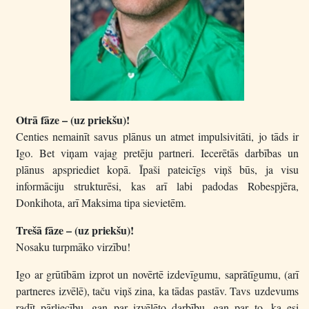
Otrā fāze – (uz priekšu)!
Centies nemainīt savus plānus un atmet impulsivitāti, jo tāds ir
Igo. Bet viņam vajag pretēju partneri. Iecerētās darbības un
plānus apspriediet kopā. Īpaši pateicīgs viņš būs, ja visu
informāciju strukturēsi, kas arī labi padodas Robespjēra,
Donkihota, arī Maksima tipa sievietēm.
Trešā fāze – (uz priekšu)!
Nosaku turpmāko virzību!
Igo ar grūtībām izprot un novērtē izdevīgumu, saprātīgumu, (arī
partneres izvēlē), taču viņš zina, ka tādas pastāv. Tavs uzdevums
radīt pārliecību, gan par izvēlēto darbību, gan par to, ka esi