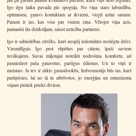
Igo ilgu laiku pavada pie spoguļa. No viņa staro labsirdība,
optimisms, gatavs kontaktam ar ikvienu, viegli uztur sarunu.
Parasti ir tas, kas visu par visiem zina. Vērojot viņa acis,
pamanīsi tās dzirkstījam, raisot uzticību partnerei.
Igo ir sabiedrības cilvēks, kurš nespēj iedomāties noslēgtu dzīvi.
Viesmīlīgais Igo prot rūpēties par citiem, īpaši saviem
tuvākajiem. Savai mīļotajai noteikti nodrošina komfortu, arī
pasniedzot paša gatavotus, garšīgus ēdienus. Un to viņš ir
meistars. Ja tev ir slikts garastāvoklis, Iedvesmotājs būs tas, kurš
parūpēsies, lai no tā tu atbrīvotos, jo enerģijas un entuziasma
viņam pietiek priekš diviem.