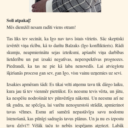
Soli atpakaļ!
Mēs diemžēl nesam radīti viens otram!
Tas liks tev secināt, ka Igo nav tavs īstais vīrietis. Sāc skeptiski
izvērtēt viņa rīcību, kā to darītu Balzaks (Igo konfliktieris). Rādi
skumju, neapmierinātu sejas izteiksmi, apšaubi viņa darbības
lietderību un pat izsaki negatīvas, neperspektīvas prognozes.
Piedraudi, ka tas ne pie kā laba nenovedīs. Lai atvieglotu
šķiršanās procesu gan sev, gan Igo, visu vainu uzņemies uz sevi.
Izsakies apmēram šādi: Es tikai velti atņemu tavu tik dārgo laiku,
kura jau tā tev vienmēr pietrūkst. Es neesmu tevis vērta, un jūtu,
ka nespēšu nodrošināt tev pilnvērtīgu nākotni. Un neesmu arī ne
tik gudra, ne spēcīga, lai varētu nenogurstoši strādāt, apmierinot
tavas vēlmes. Esmu arī samērā nepastāvīga savu nodomu
īstenošanā, kas pilnīgi sadragās tavus plānus. Un ja nu es izpostu
tavu dzīvi?! Vēlāk taču to nebūs iespējams atgriezt. Labāk