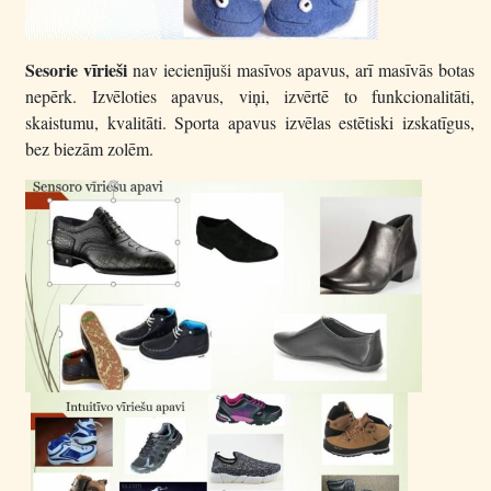
Sesorie vīrieši
nav iecienījuši masīvos apavus, arī masīvās botas
nepērk. Izvēloties apavus, viņi, izvērtē to funkcionalitāti,
skaistumu, kvalitāti. Sporta apavus izvēlas estētiski izskatīgus,
bez biezām zolēm.