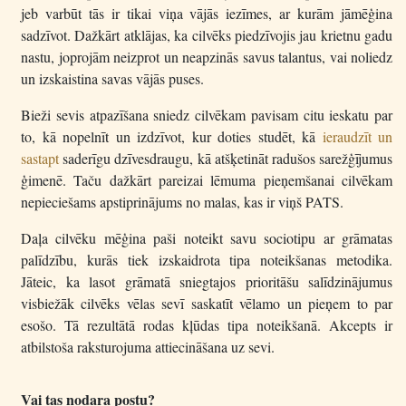
jeb varbūt tās ir tikai viņa vājās iezīmes, ar kurām jāmēģina
sadzīvot.
Dažkārt atklājas, ka cilvēks piedzīvojis jau krietnu gadu
nastu, joprojām neizprot un neapzinās savus talantus, vai noliedz
un izskaistina savas vājās puses.
Bieži sevis atpazīšana sniedz cilvēkam pavisam citu ieskatu par
to, kā nopelnīt un izdzīvot, kur doties studēt, kā
ieraudzīt un
sastapt
saderīgu dzīvesdraugu, kā atšķetināt radušos sarežģījumus
ģimenē. Taču dažkārt pareizai lēmuma pieņemšanai cilvēkam
nepieciešams apstiprinājums no malas, kas ir viņš PATS.
Daļa cilvēku mēģina paši noteikt savu sociotipu ar grāmatas
palīdzību, kurās tiek izskaidrota tipa noteikšanas metodika.
Jāteic, ka lasot grāmatā sniegtajos prioritāšu salīdzinājumus
visbiežāk cilvēks vēlas sevī saskatīt vēlamo un pieņem to par
esošo. Tā rezultātā rodas kļūdas tipa noteikšanā. Akcepts ir
atbilstoša raksturojuma attiecināšana uz sevi.
Vai tas nodara postu?