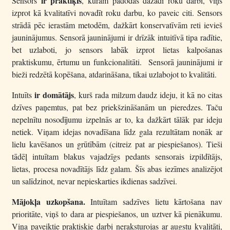
ir praktiķis
Sensors
, kuram padodas dažādi roku darbi, viņš
izprot kā kvalitatīvi novadīt roku darbu, ko paveic citi. Sensors
strādā pēc ierastām metodēm, dažkārt konservatīvām reti ievieš
jauninājumus. Sensorā jauninājumi ir drīzāk intuitīvā tipa radītie,
bet uzlaboti, jo sensors labāk izprot lietas kalpošanas
praktiskumu, ērtumu un funkcionalitāti. Sensorā jauninājumi ir
bieži redzētā kopēšana, atdarināšana, tikai uzlabojot to kvalitāti.
ir domātājs
Intuīts
, kurš rada milzum daudz ideju, it kā no citas
dzīves paņemtus, pat bez priekšzināšanām un pieredzes. Taču
nepelnītu nosodījumu izpelnās ar to, ka dažkārt tālāk par ideju
netiek. Viņam idejas novadīšana līdz gala rezultātam nonāk ar
lielu kavēšanos un grūtībām (citreiz pat ar piespiešanos). Tieši
tādēļ intuītam blakus vajadzīgs pedants sensorais izpildītājs,
lietas, procesa novadītājs līdz galam.
Šīs abas iezīmes analizējot
un salīdzinot, nevar nepieskarties ikdienas sadzīvei.
Mājokļa uzkopšana.
Intuītam sadzīves lietu kārtošana nav
prioritāte, viņš to dara ar piespiešanos, un uztver kā pienākumu.
Viņa paveiktie praktiskie darbi neraksturojas ar augstu kvalitāti,