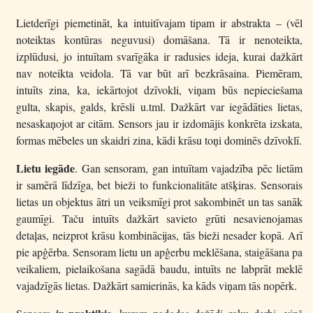
Lietderīgi piemetināt, ka intuitīvajam tipam ir abstrakta – (vēl
noteiktas kontūras neguvusi) domāšana. Tā ir nenoteikta,
izplūdusi, jo intuītam svarīgāka ir radusies ideja, kurai dažkārt
nav noteikta veidola. Tā var būt arī bezkrāsaina. Piemēram,
intuīts zina, ka, iekārtojot dzīvokli, viņam būs nepieciešama
gulta, skapis, galds, krēsli u.tml. Dažkārt var iegādāties lietas,
nesaskaņojot ar citām. Sensors jau ir izdomājis konkrēta izskata,
formas mēbeles un skaidri zina, kādi krāsu toņi dominēs dzīvoklī.
Lietu iegāde
. Gan sensoram, gan intuītam vajadzība pēc lietām
ir samērā līdzīga, bet bieži to funkcionalitāte atšķiras. Sensorais
lietas un objektus ātri un veiksmīgi prot sakombinēt un tas sanāk
gaumīgi. Taču intuīts dažkārt savieto grūti nesavienojamas
detaļas, neizprot krāsu kombinācijas, tās bieži nesader kopā. Arī
pie apģērba. Sensoram lietu un apģerbu meklēšana, staigāšana pa
veikaliem, pielaikošana sagādā baudu, intuīts ne labprāt meklē
vajadzīgās lietas. Dažkārt samierinās, ka kāds viņam tās nopērk.