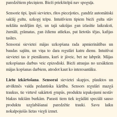
paredzētiem pleciņiem. Bieži priekštelpā nav spoguļa.
Sensorie tipi, īpaši sievietes, rītos pieceļoties, gandrīz automātiski
saklāj gultu, uzkopj telpu. Intuitīviem tipiem bieži gulta stāv
neklāta nedēļām ilgi, un tajā sakrājas gan izlasītie laikraksti,
žurnāli, grāmatas, gan ēdienu atliekas, pat lietotās tējas, kafijas
tasītes.
Sensorai sievietei mājas uzkopšana rada apmierinātības un
baudas sajūtu, un viņa to dara regulāri katru dienu. Intuitīvai
sievietei tas ir pienākums, kurš ir jāveic, bet ne labprāt. Mājas
uzkopšanas darbus veic epizodiski. Bieži atraujas no uzsāktiem
mājas kopšanas darbiem, atrodot kaut ko interesantāku.
Lietu izkārtošana
Sensora
i
.
sievietei skapjos, plauktos un
atvilktnēs valda pedantiska kārtība. Sensors regulāri mazgā
traukus, tie virtuvē sakārtoti grupās, produktu iepakojumi nestāv
blakus tukšām burkām. Parasti tiem tiek iegādāti speciāli sauso
produktu uzglabāšanai paredzētie trauki. Savu laiku
nokalpojušās lietas viegli izmet.