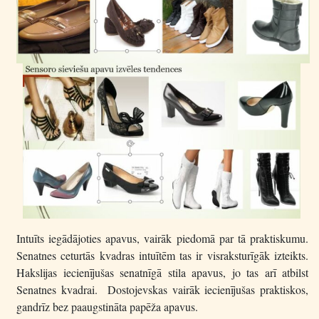
Intuīts iegādājoties apavus, vairāk piedomā par tā praktiskumu.
Senatnes ceturtās kvadras intuītēm tas ir visraksturīgāk izteikts.
Hakslijas iecienījušas senatnīgā stila apavus, jo tas arī atbilst
Senatnes kvadrai. Dostojevskas vairāk iecienījušas praktiskos,
gandrīz bez paaugstināta papēža apavus.