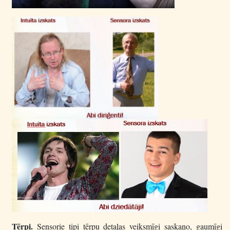
Tērpi.
Sensorie tipi tērpu detaļas veiksmīgi saskaņo, gaumīgi