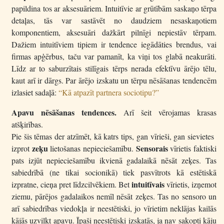
papildina tos ar aksesuāriem. Intuitīvie ar grūtībām saskaņo tērpa
detaļas, tās var sastāvēt no daudziem nesaskaņotiem
komponentiem, aksesuāri dažkārt pilnīgi nepiestāv tērpam.
Dažiem intuitīviem tipiem ir tendence iegādāties brendus, vai
firmas apģērbus, taču var pamanīt, ka viņi tos glabā neakurāti.
Līdz ar to saburzītais stilīgais tērps nerada efektīvu ārējo tēlu,
kaut arī ir dārgs. Par ārējo izskatu un tērpu nēsāšanas tendencēm
izlasiet sadaļā:
“Kā atpazīt partnera sociotipu?”
Apavu nēsāšanas tendences.
Arī šeit vērojamas krasas
atšķirības.
Pie šis tēmas der atzīmēt, kā katrs tips, gan vīrieši, gan sievietes
zeķu
Sensorais
izprot
lietošanas nepieciešamību.
vīrietis faktiski
pats izjūt nepieciešamību ikvienā gadalaikā nēsāt zeķes. Tas
sabiedrībā (ne tikai socionikā) tiek pasvītrots kā estētiskā
intuitīvais
izpratne, cieņa pret līdzcilvēkiem. Bet
vīrietis, izņemot
ziemu, pārējos gadalaikos nemīl nēsāt zeķes. Tas no sensoro un
arī sabiedrības viedokļa ir neestētiski, jo vīrietim neklājas kailās
kājās uzvilkt apavu. Īpaši neestētiski izskatās, ja nav sakopti kāju