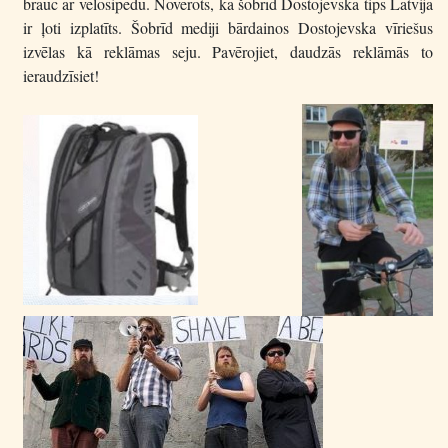
brauc ar velosipēdu. Novērots, ka šobrīd Dostojevska tips Latvijā
ir ļoti izplatīts. Šobrīd mediji bārdainos Dostojevska vīriešus
izvēlas kā reklāmas seju. Pavērojiet, daudzās reklāmās to
ieraudzīsiet!