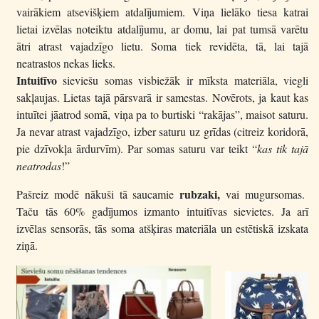
vairākiem atsevišķiem atdalījumiem. Viņa lielāko tiesa katrai
lietai izvēlas noteiktu atdalījumu, ar domu, lai pat tumsā varētu
ātri atrast vajadzīgo lietu. Soma tiek revidēta, tā, lai tajā
neatrastos nekas lieks.
Intuitīvo
sieviešu somas visbiežāk ir mīksta materiāla, viegli
sakļaujas. Lietas tajā pārsvarā ir samestas. Novērots, ja kaut kas
intuītei jāatrod somā, viņa pa to burtiski “rakājas”, maisot saturu.
Ja nevar atrast vajadzīgo, izber saturu uz grīdas (citreiz koridorā,
pie dzīvokļa ārdurvīm). Par somas saturu var teikt “
kas tik tajā
neatrodas
!”
rubzaki,
Pašreiz modē nākuši tā saucamie
vai mugursomas.
Taču tās 60% gadījumos izmanto intuitīvas sievietes. Ja arī
izvēlas sensorās, tās soma atšķiras materiāla un estētiskā izskata
ziņā.