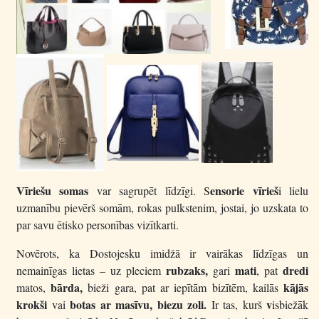
Vīriešu somas
ensorie vīrieš
var sagrupēt līdzīgi. S
i lielu
uzmanību pievērš somām, rokas pulkstenim, jostai, jo uzskata to
par savu ētisko personības vizītkarti.
Novērots, ka Dostojesku imidžā ir vairākas līdzīgas un
rubzaks,
mati
dredi
nemainīgas lietas – uz pleciem
gari
, pat
bārda,
kājās
matos,
bieži gara, pat ar iepītām bizītēm, kailās
krokši
botas ar masīvu, biezu zoli.
v
vai
Ir tas, kurš
isbiežāk