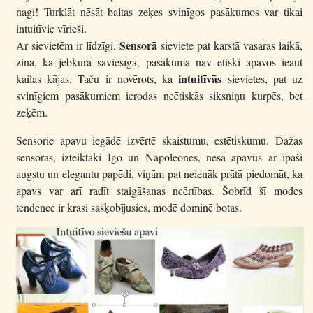
nagi! Turklāt nēsāt baltas zeķes svinīgos pasākumos var tikai
intuitīvie vīrieši.
Sensorā
Ar sievietēm ir līdzīgi.
sieviete pat karstā vasaras laikā,
zina, ka jebkurā saviesīgā, pasākumā nav ētiski apavos ieaut
intuitīvās
kailas kājas. Taču ir novērots, ka
sievietes, pat uz
svinīgiem pasākumiem ierodas neētiskās siksniņu kurpēs, bet
zeķēm.
Sensorie apavu iegādē izvērtē skaistumu, estētiskumu. Dažas
sensorās, izteiktāki Igo un Napoleones, nēsā apavus ar īpaši
augstu un elegantu papēdi, viņām pat neienāk prātā piedomāt, ka
apavs var arī radīt staigāšanas neērtības. Šobrīd šī modes
tendence ir krasi sašķobījusies, modē dominē botas.