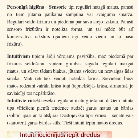
Personīgā higiēna
Sensorie
.
tipi regulāri mazgā matus, parasti
no tiem jūtama patīkama šampūna vai svaiguma smarža.
Regulāri veido frizūru un piedomā par savu ārējo izskatu. Parasti
sensoro frizūrām ir noteikta forma, un tai mēdz būt arī
konservatīvs raksturs (gadiem ilgi veido vienu un to pašu
frizūru).
Intuitīviem
tipiem ārēji vērojama paviršība, maz piedomā par
frizūras veidošanu, viņiem grūtības sagādā regulāri mazgāt
matus, un stāvot tādam blakus, jūtama sviedru un nesvaigas ādas
smaka. Mati reti tiek veidoti noteiktā formā. Sievietēm bieži
matos redzami vairāki krāsu toņi (iepriekšējās krāsa, sirmums), jo
savlaicīgi tos nepārkrāso.
Intuitīvie vīrieši
neseko regulārai matu griešanai, dažiem intuīta
tipa vīriešiem piemīt tendence audzēt garus matus un bārdas
(šobrīd īpaši ar to atšķiras Dostojevska tipa vīrieši – senatnīgais
(staroveri) garas bārdas stils. Tieši intuīti iepin matos dredus.