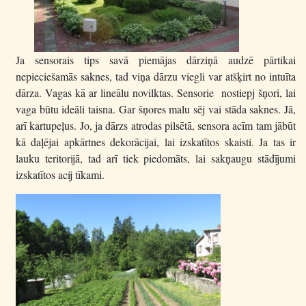
Ja sensorais tips savā piemājas dārziņā audzē pārtikai
nepieciešamās saknes, tad viņa dārzu viegli var atšķirt no intuīta
dārza. Vagas kā ar lineālu novilktas. Sensorie nostiepj šņori, lai
vaga būtu ideāli taisna. Gar šņores malu sēj vai stāda saknes. Jā,
arī kartupeļus. Jo, ja dārzs atrodas pilsētā, sensora acīm tam jābūt
kā daļējai apkārtnes dekorācijai, lai izskatītos skaisti. Ja tas ir
lauku teritorijā, tad arī tiek piedomāts, lai sakņaugu stādījumi
izskatītos acij tīkami.