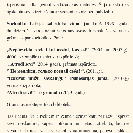
izpētīšana, talkā ņemot visdažādākās metodes. Šajā rakstā tiks
apskatīta sevis izzināšana ar socionikas metožu palīdzību.
Socionika
Latvijas sabiedrībā virmo jau kopš 1998. gada,
daudziem šis vārds nebūt vairs nav svešs. Ir iznākušas vairākas
grāmatas par socionikas tēmu:
„Nepārveido sevi, tikai uzzini, kas esi”
(2004. un 2007.g),
4000 eksemplāru metiens ir izpārdots);
„Atrodi sevi”
(2014. gads), grāmata izpārdota;
” Не меняйся, только познай себя! “,
(2011.g).
Izdzīvot mūžu saskanīgi!” Psihosofijas jomā.
“
(2016.g)
grāmata izpārdota;
“Atrodi sevi!” – e-grāmata
(2023. gads).
Grāmatas meklējiet tikai bibliotekās.
Tas liecina, ka cilvēkiem ir vēlme uzzināt kaut par sevi, izprast
sevi, noskaidrot, kāpēc notikumi un lietas notiek tā, bet ne
savādāk. Izprast, vai tas, ko citi viņā noniecina, patiesi ir slikts,