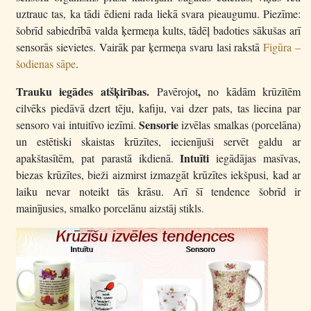
uztrauc tas, ka tādi ēdieni rada liekā svara pieaugumu. Piezīme:
šobrīd sabiedrībā valda ķermeņa kults, tādēļ badoties sākušas arī
sensorās sievietes. Vairāk par ķermeņa svaru lasi rakstā
Figūra –
šodienas sāpe
.
Trauku iegādes atšķirības.
,
Pavērojot
no kādām krūzītēm
cilvēks piedāvā dzert tēju, kafiju, vai dzer pats, tas liecina par
Sensorie
sensoro vai intuitīvo iezīmi.
izvēlas smalkas (porcelāna)
un estētiski skaistas krūzītes, iecienījuši servēt galdu ar
Intuīti
apakštasītēm, pat parastā ikdienā.
iegādājas masīvas,
biezas krūzītes, bieži aizmirst izmazgāt krūzītes iekšpusi, kad ar
laiku nevar noteikt tās krāsu. Arī šī tendence šobrīd ir
mainījusies, smalko porcelānu aizstāj stikls.