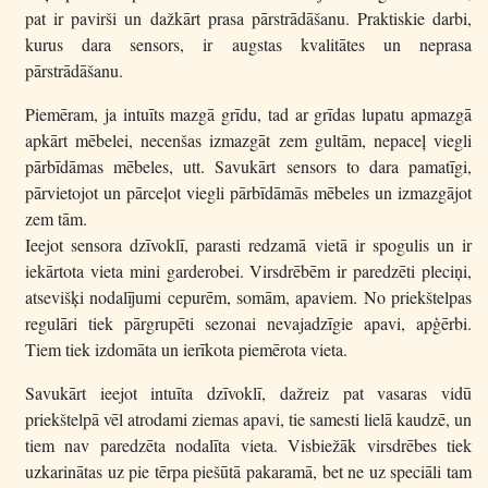
pat ir pavirši un dažkārt prasa pārstrādāšanu. Praktiskie darbi,
kurus dara sensors, ir augstas kvalitātes un neprasa
pārstrādāšanu.
Piemēram, ja intuīts mazgā grīdu, tad ar grīdas lupatu apmazgā
apkārt mēbelei, necenšas izmazgāt zem gultām, nepaceļ viegli
pārbīdāmas mēbeles, utt. Savukārt sensors to dara pamatīgi,
pārvietojot un pārceļot viegli pārbīdāmās mēbeles un izmazgājot
zem tām.
Ieejot sensora dzīvoklī, parasti redzamā vietā ir spogulis un ir
iekārtota vieta mini garderobei. Virsdrēbēm ir paredzēti pleciņi,
atsevišķi nodalījumi cepurēm, somām, apaviem. No priekštelpas
regulāri tiek pārgrupēti sezonai nevajadzīgie apavi, apģērbi.
Tiem tiek izdomāta un ierīkota piemērota vieta.
Savukārt ieejot intuīta dzīvoklī, dažreiz pat vasaras vidū
priekštelpā vēl atrodami ziemas apavi, tie samesti lielā kaudzē, un
tiem nav paredzēta nodalīta vieta. Visbiežāk virsdrēbes tiek
uzkarinātas uz pie tērpa piešūtā pakaramā, bet ne uz speciāli tam