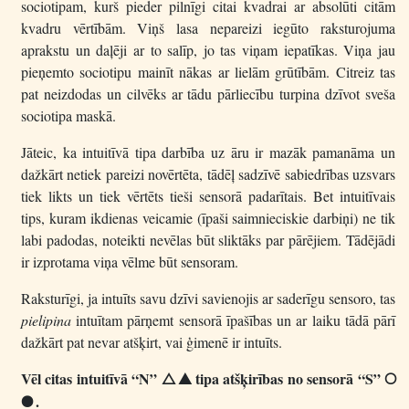
sociotipam, kurš pieder pilnīgi citai kvadrai ar absolūti citām
kvadru vērtībām. Viņš lasa nepareizi iegūto raksturojuma
aprakstu un daļēji ar to salīp, jo tas viņam iepatīkas. Viņa jau
pieņemto sociotipu mainīt nākas ar lielām grūtībām. Citreiz tas
pat neizdodas un cilvēks ar tādu pārliecību turpina dzīvot sveša
sociotipa maskā.
Jāteic, ka intuitīvā tipa darbība uz āru ir mazāk pamanāma un
dažkārt netiek pareizi novērtēta, tādēļ sadzīvē sabiedrības uzsvars
tiek likts un tiek vērtēts tieši sensorā padarītais. Bet intuitīvais
tips, kuram ikdienas veicamie (īpaši saimnieciskie darbiņi) ne tik
labi padodas, noteikti nevēlas būt sliktāks par pārējiem. Tādējādi
ir izprotama viņa vēlme būt sensoram.
Raksturīgi, ja intuīts savu dzīvi savienojis ar saderīgu sensoro, tas
pielipina
intuītam pārņemt sensorā īpašības un ar laiku tādā pārī
dažkārt pat nevar atšķirt, vai ģimenē ir intuīts.
Vēl citas intuitīvā “N”
tipa atšķirības no sensorā “S”
T I
S
.
F