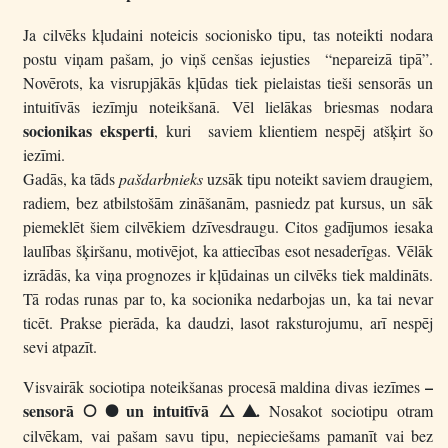
Ja cilvēks kļudaini noteicis socionisko tipu, tas noteikti nodara
postu viņam pašam, jo viņš cenšas iejusties “nepareizā tipā”.
Novērots, ka visrupjākās kļūdas tiek pielaistas tieši sensorās un
intuitīvās iezīmju noteikšanā. Vēl lielākas briesmas nodara
socionikas eksperti
, kuri saviem klientiem nespēj atšķirt šo
iezīmi.
Gadās, ka tāds
pašdarbnieks
uzsāk tipu noteikt saviem draugiem,
radiem, bez atbilstošām zināšanām, pasniedz pat kursus, un sāk
piemeklēt šiem cilvēkiem dzīvesdraugu. Citos gadījumos iesaka
laulības šķiršanu, motivējot, ka attiecības esot nesaderīgas. Vēlāk
izrādās, ka viņa prognozes ir kļūdainas un cilvēks tiek maldināts.
Tā rodas runas par to, ka socionika nedarbojas un, ka tai nevar
ticēt. Prakse pierāda, ka daudzi, lasot raksturojumu, arī nespēj
sevi atpazīt.
–
Visvairāk sociotipa noteikšanas procesā maldina divas iezīmes
sensorā
un intuitīvā
.
Nosakot sociotipu otram
S
F
T
I
cilvēkam, vai pašam savu tipu, nepieciešams pamanīt vai bez