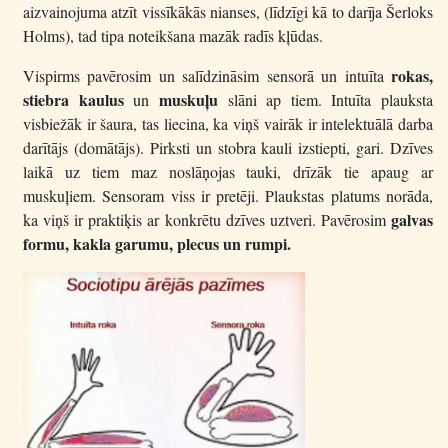
aizvainojuma atzīt vissīkākās nianses, (līdzīgi kā to darīja Šerloks
Holms), tad tipa noteikšana mazāk radīs kļūdas.
rokas,
Vispirms pavērosim un salīdzināsim sensorā un intuīta
stiebra kaulus
muskuļu
un
slāni ap tiem. Intuīta plauksta
visbiežāk ir šaura, tas liecina, ka viņš vairāk ir intelektuālā darba
darītājs (domātājs). Pirksti un stobra kauli izstiepti, gari. Dzīves
laikā uz tiem maz noslāņojas tauki, drīzāk tie apaug ar
muskuļiem. Sensoram viss ir pretēji. Plaukstas platums norāda,
galvas
ka viņš ir praktiķis ar konkrētu dzīves uztveri. Pavērosim
formu, kakla garumu, plecus un rumpi.