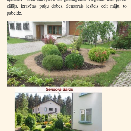
zālājs, izravētas puķu dobes. Sensorais iesācis celt māju, to
pabeidz.