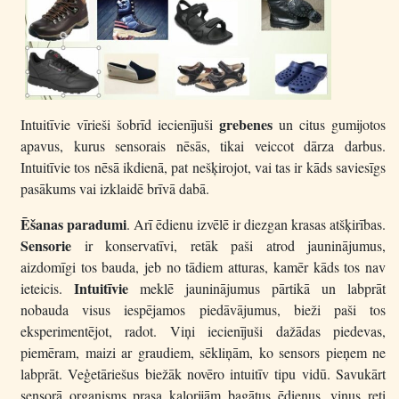
grebenes
Intuitīvie vīrieši šobrīd iecienījuši
un citus gumijotos
apavus, kurus sensorais nēsās, tikai veiccot dārza darbus.
Intuitīvie tos nēsā ikdienā, pat nešķirojot, vai tas ir kāds saviesīgs
pasākums vai izklaidē brīvā dabā.
Ēšanas paradumi
. Arī ēdienu izvēlē ir diezgan krasas atšķirības.
Sensorie
ir konservatīvi, retāk paši atrod jauninājumus,
aizdomīgi tos bauda, jeb no tādiem atturas, kamēr kāds tos nav
Intuitīvie
ieteicis.
meklē jauninājumus pārtikā un labprāt
nobauda visus iespējamos piedāvājumus, bieži paši tos
eksperimentējot, radot. Viņi iecienījuši dažādas piedevas,
piemēram, maizi ar graudiem, sēkliņām, ko sensors pieņem ne
labprāt. Veģetāriešus biežāk novēro intuitīv tipu vidū. Savukārt
sensorā organisms prasa kalorijām bagātus ēdienus, viņus reti