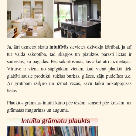
intuitīvās
Ja, ātri uzmetot skatu
sievietes dzīvokļa kārtībai, ja arī
tur valda sakoptība, tad skapjos un plauktos parasti lietas ir
samestas, kā pagadās. Pēc sakārtošanas, tās atkal ātri aizmētājas.
Virtuve ir viena no sāpīgākām vietām, kad vienā plauktā tiek
glabāti sa
usie produkti, tukšas burkas, glāzes, zāļu pudelītes u.c.
Ar grūtībām izšķiro un izmet vecas, savu laiku nokalpojušas
lietas.
Plauktos grāmatas intuīti kārto pēc tēzēm, sensori pēc krāsām uz
grāmatas muguriņas un auguma.