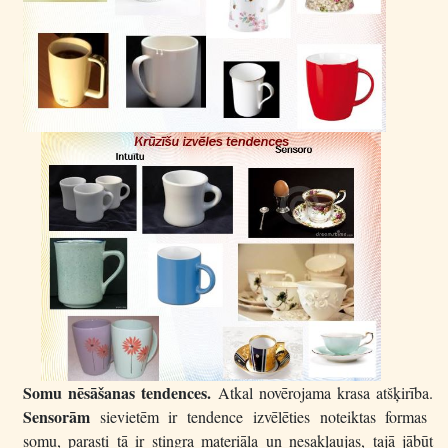
Somu nēsāšanas tendences.
Atkal novērojama krasa atšķirība.
Sensorām
sievietēm ir tendence izvēlēties noteiktas formas
somu, parasti tā ir stingra materiāla un nesakļaujas, tajā jābūt