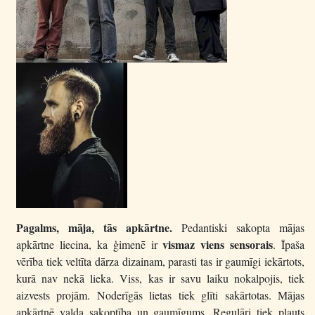
Pagalms, māja, tās apkārtne.
Pedantiski sakopta mājas
vismaz viens sensorais
apkārtne liecina, ka ģimenē ir
. Īpaša
vērība tiek veltīta dārza dizainam, parasti tas ir gaumīgi iekārtots,
kurā nav nekā lieka. Viss, kas ir savu laiku nokalpojis, tiek
aizvests projām. Noderīgās lietas tiek glīti sakārtotas. Mājas
apkārtnē valda sakoptība un gaumīgums. Regulāri tiek pļauts