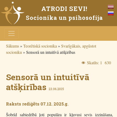
ATRODI SEVI!
Socionika un psihosofija
Sākums
»
Teorētiskā socionika
»
Svarīgākais, apgūstot
socioniku
»
Sensorā un intuitīvā atšķirības
Skatīts:
1 630
Sensorā un intuitīvā
atšķirības
23.06.2015
Raksts rediģēts 07.12. 2025.g.
Šobrīd sabiedrībā ļoti populāra ir kļuvusi sevis izzināšana,