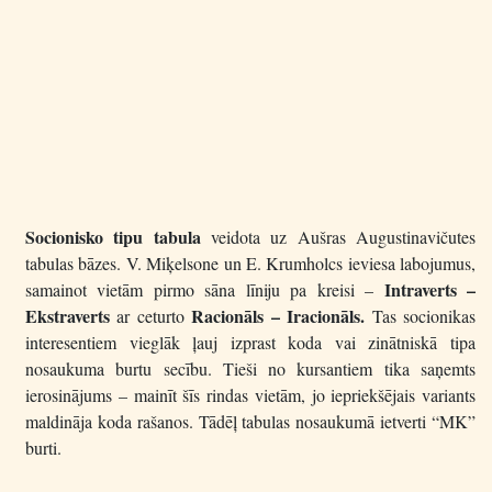
Socionisko tipu tabula
veidota uz Aušras Augustinavičutes
tabulas bāzes. V. Miķelsone un E. Krumholcs ieviesa labojumus,
Intraverts –
samainot vietām pirmo sāna līniju pa kreisi –
Ekstraverts
Racionāls – Iracionāls.
ar ceturto
Tas socionikas
interesentiem vieglāk ļauj izprast koda vai zinātniskā tipa
nosaukuma burtu secību. Tieši no kursantiem tika saņemts
ierosinājums – mainīt šīs rindas vietām, jo iepriekšējais variants
maldināja koda rašanos. Tādēļ tabulas nosaukumā ietverti “MK”
burti.