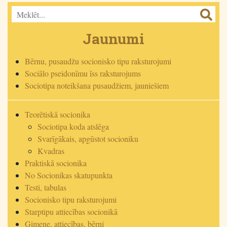
Jaunumi
Bērnu, pusaudžu socionisko tipu raksturojumi
Sociālo pseidonīmu īss raksturojums
Sociotipa noteikšana pusaudžiem, jauniešiem
Teorētiskā socionika
Sociotipa koda atslēga
Svarīgākais, apgūstot socioniku
Kvadras
Praktiskā socionika
No Socionikas skatupunkta
Testi, tabulas
Socionisko tipu raksturojumi
Starptipu attiecības socionikā
Ģimene, attiecības, bērni