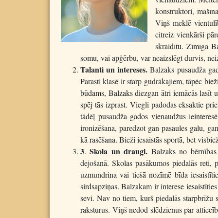
konstruktori, mašīn
Viņš meklē vientulīb
citreiz vienkārši pā
skraidītu. Zīmīga Ba
somu, vai apģērbu, var neaizslēgt durvis, ne
Talanti un intereses.
Balzaks pusaudža gado
Parasti klasē ir starp gudrākajiem, tāpēc bie
būdams, Balzaks diezgan ātri iemācās lasīt un 
spēj tās izprast. Viegli padodas eksaktie priek
tādēļ pusaudža gados vienaudžus ieinteresē a
ironizēšana, paredzot gan pasaules galu, gan
kā rasēšana. Bieži iesaistās sportā, bet visbie
3
Skola un draugi.
.
Balzaks no bērnības ir
dejošanā. Skolas pasākumos piedalās reti, pa
uzmundrina vai tiešā nozīmē bīda iesaistīt
sirdsapziņas. Balzakam ir interese iesaistītie
sevi. Nav no tiem, kurš piedalās starpbrīžu s
raksturus. Viņš nedod slēdzienus par attiecīb