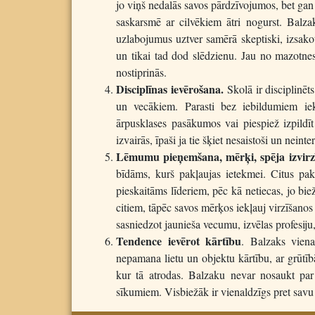
jo viņš nedalās savos pārdzīvojumos, bet gan
saskarsmē ar cilvēkiem ātri nogurst. Balza
uzlabojumus uztver samērā skeptiski, izsakot
un tikai tad dod slēdzienu. Jau no mazotne
nostiprinās.
Disciplīnas ievērošana.
Skolā ir disciplinēt
un vecākiem. Parasti bez iebildumiem iek
ārpusklases pasākumos vai piespiež izpild
izvairās, īpaši ja tie šķiet nesaistoši un neinte
Lēmumu pieņemšana, mērķi, spēja izvirzī
bīdāms, kurš pakļaujas ietekmei. Citus pak
pieskaitāms līderiem, pēc kā netiecas, jo biež
citiem, tāpēc savos mērķos iekļauj virzīšanos
sasniedzot jaunieša vecumu, izvēlas profesiju
Tendence ievērot kārtību
. Balzaks viena
nepamana lietu un objektu kārtību, ar grūtīb
kur tā atrodas. Balzaku nevar nosaukt par
sīkumiem. Visbiežāk ir vienaldzīgs pret savu