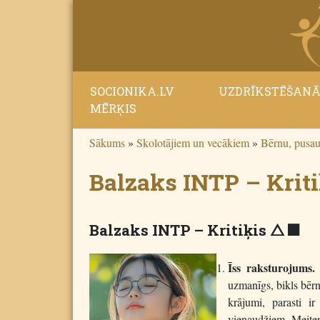
SOCIONIKA.LV
UZDRĪKSTĒŠAN
MĒRĶIS
Sākums
»
Skolotājiem un vecākiem
»
Bērnu, pusau
Balzaks INTP – Kriti
Balzaks INTP – Kritiķis
T P
Īss raksturojums.
B
uzmanīgs, bikls bērns
krājumi, parasti i
vienaudžiem. Meitenes