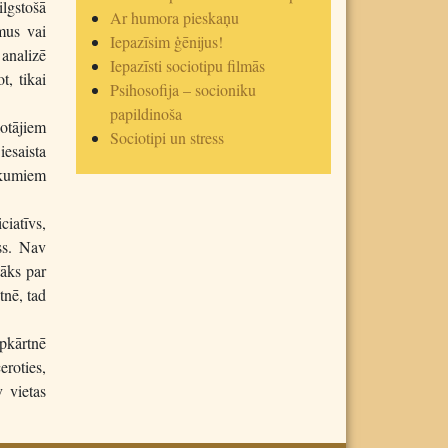
ilgstošā
Ar humora pieskaņu
mus vai
Iepazīsim ģēnijus!
 analizē
Iepazīsti sociotipu filmās
, tikai
Psihosofija – socioniku
papildinoša
lotājiem
Sociotipi un stress
esaista
ākumiem
ciatīvs,
ss. Nav
tāks par
tnē, tad
pkārtnē
eroties,
 vietas