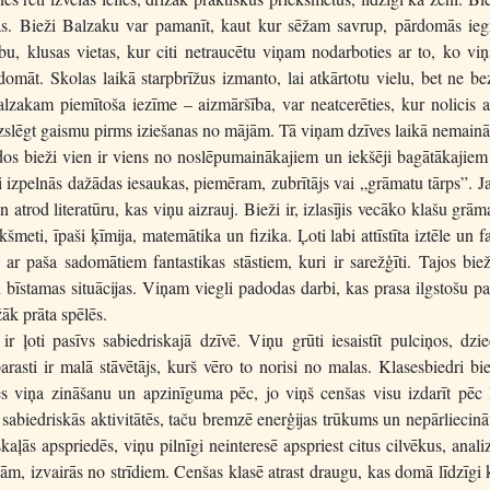
as. Bieži Balzaku var pamanīt, kaut kur sēžam savrup, pārdomās ieg
u, klusas vietas, kur citi netraucētu viņam nodarboties ar to, ko viņ
rdomāt. Skolas laikā starpbrīžus izmanto, lai atkārtotu vielu, bet ne be
lzakam piemītoša iezīme – aizmāršība, var neatcerēties, kur nolicis a
izslēgt gaismu pirms iziešanas no mājām. Tā viņam dzīves laikā nemainā
s bieži vien ir viens no noslēpumainākajiem un iekšēji bagātākajiem 
ži izpelnās dažādas iesaukas, piemēram, zubrītājs vai „grāmatu tārps”. 
atrod literatūru, kas viņu aizrauj. Bieži ir, izlasījis vecāko klašu grām
šmeti, īpaši ķīmija, matemātika un fizika. Ļoti labi attīstīta iztēle un fa
r paša sadomātiem fantastikas stāstiem, kuri ir sarežģīti. Tajos biež
 bīstamas situācijas. Viņam viegli padodas darbi, kas prasa ilgstošu pa
žāk prāta spēlēs.
 ļoti pasīvs sabiedriskajā dzīvē. Viņu grūti iesaistīt pulciņos, dzi
rasti ir malā stāvētājs, kurš vēro to norisi no malas. Klasesbiedri bi
ies viņa zināšanu un apzinīguma pēc, jo viņš cenšas visu izdarīt pēc 
s sabiedriskās aktivitātēs, taču bremzē enerģijas trūkums un nepārliecinā
kaļās apspriedēs, viņu pilnīgi neinteresē apspriest citus cilvēkus, anali
ām, izvairās no strīdiem. Cenšas klasē atrast draugu, kas domā līdzīgi 