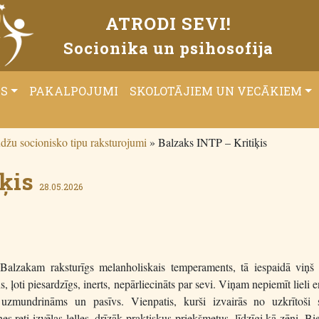
ATRODI SEVI!
Socionika un psihosofija
ĀS
PAKALPOJUMI
SKOLOTĀJIEM UN VECĀKIEM
džu socionisko tipu raksturojumi
»
Balzaks INTP – Kritiķis
ķis
28.05.2026
alzakam raksturīgs melanholiskais temperaments, tā iespaidā viņš i
, ļoti piesardzīgs, inerts, nepārliecināts par sevi. Viņam nepiemīt lieli e
r uzmundrināms un pasīvs. Vienpatis, kurši izvairās no uzkrītoši 
 reti izvēlas lelles, drīzāk praktiskus priekšmetus, līdzīgi kā zēni. Biež