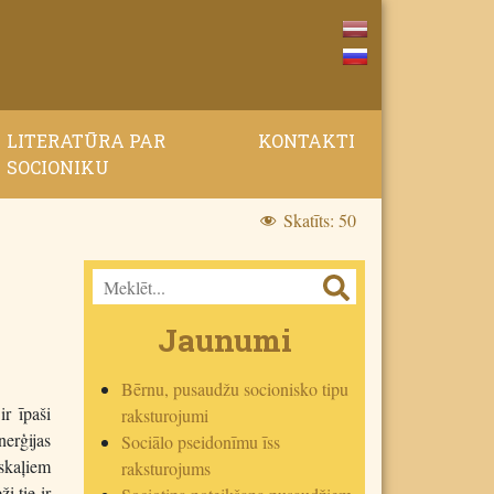
LITERATŪRA PAR
KONTAKTI
SOCIONIKU
Skatīts:
50
Jaunumi
Bērnu, pusaudžu socionisko tipu
r īpaši
raksturojumi
nerģijas
Sociālo pseidonīmu īss
skaļiem
raksturojums
i tie ir