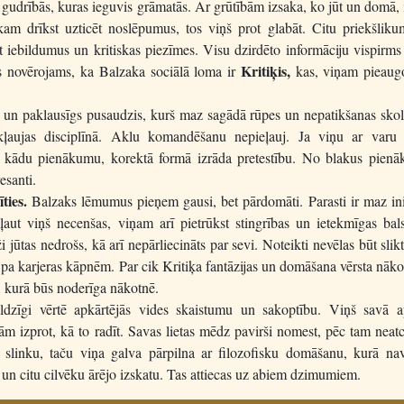
 gudrībās, kuras ieguvis grāmatās. Ar grūtībām izsaka, ko jūt un domā, 
kam drīkst uzticēt noslēpumus, tos viņš prot glabāt. Citu priekšliku
 iebildumus un kritiskas piezīmes. Visu dzirdēto informāciju vispirms
Kritiķis,
s novērojams, ka Balzaka sociālā loma ir
kas, viņam pieaugot
s un paklausīgs pusaudzis, kurš maz sagādā rūpes un nepatikšanas sko
ļaujas disciplīnā. Aklu komandēšanu nepieļauj. Ja viņu ar varu i
īt kādu pienākumu, korektā formā izrāda pretestību. No blakus pien
resanti.
ties.
Balzaks lēmumus pieņem gausi, bet pārdomāti. Parasti ir maz ini
ļaut viņš necenšas, viņam arī pietrūkst stingrības un ietekmīgas bal
i jūtas nedrošs, kā arī nepārliecināts par sevi. Noteikti nevēlas būt slik
 pa karjeras kāpnēm. Par cik Kritiķa fantāzijas un domāšana vērsta nāko
, kurā būs noderīga nākotnē.
ldzīgi vērtē apkārtējās vides skaistumu un sakoptību. Viņš savā a
ām izprot, kā to radīt. Savas lietas mēdz pavirši nomest, pēc tam neatc
 slinku, taču viņa galva pārpilna ar filozofisku domāšanu, kurā nav
 un citu cilvēku ārējo izskatu. Tas attiecas uz abiem dzimumiem.