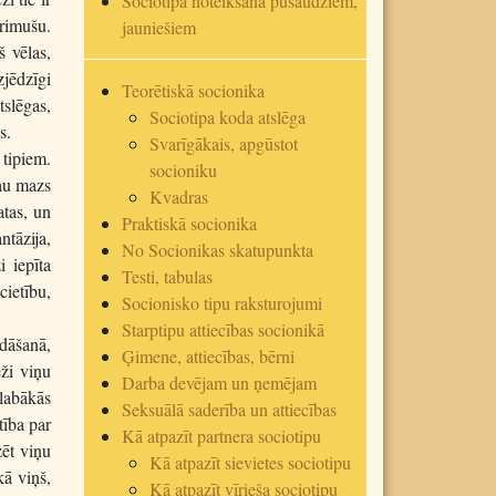
Sociotipa noteikšana pusaudžiem,
rimušu.
jauniešiem
š vēlas,
zjēdzīgi
Teorētiskā socionika
tslēgas,
Sociotipa koda atslēga
s.
Svarīgākais, apgūstot
tipiem.
socioniku
Jau mazs
Kvadras
atas, un
Praktiskā socionika
ntāzija,
No Socionikas skatupunkta
i iepīta
Testi, tabulas
cietību,
Socionisko tipu raksturojumi
Starptipu attiecības socionikā
edāšanā,
Ģimene, attiecības, bērni
eži viņu
Darba devējam un ņemējam
labākās
Seksuālā saderība un attiecības
tība par
Kā atpazīt partnera sociotipu
zēt viņu
Kā atpazīt sievietes sociotipu
kā viņš,
Kā atpazīt vīrieša sociotipu