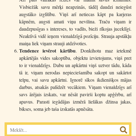
Visbiežāk savu mērķi neapzinās, tādēļ daudzi neiegūst
augstāko izglītību. Viņš arī netiecas kāpt pa karjeras
kāpnēm, augsti amati viņu nevilina. Traču viņam ir
daudzpusīgas s intereses, to vadīts, bieži rīkojas juceklīgi.
Neaktīvā vidē ieņem vienaldzīgā pozīciju. Strauja apstākļu
maiņa liek viņam strauji atdzīvoties.
Tendence ievērot kārtību
. Donkihotu maz ietekmē
apkārtējās vides sakoptība, objektu izvietojums, viņš pret
to ir vienaldzīgs. Dabu un apkārtni viņš uztver tādu, kāda
tā ir, viņam nerodas nepieciešamība sakopt un sakārtot
telpu, vai savu apkārtni. Ignorē sīkos ikdienišķos mājas
darbus, atsakās palīdzēt vecākiem. Viņam vienaldzīgs arī
savs ārējais izskats, var nēsāt pavirši koptu apģērbu, arī
apavus. Parasti iegādājas izmērā lielākas džinsa jakas,
bikses, soma jeb taša izskatās apnēsāta.