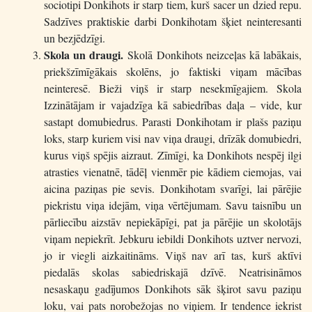
sociotipi Donkihots ir starp tiem, kurš sacer un dzied repu.
Sadzīves praktiskie darbi Donkihotam šķiet neinteresanti
un bezjēdzīgi.
Skola un draugi.
Skolā Donkihots neizceļas kā labākais,
priekšzīmīgākais skolēns, jo faktiski viņam mācības
neinteresē. Bieži viņš ir starp nesekmīgajiem. Skola
Izzinātājam ir vajadzīga kā sabiedrības daļa – vide, kur
sastapt domubiedrus. Parasti Donkihotam ir plašs paziņu
loks, starp kuriem visi nav viņa draugi, drīzāk domubiedri,
kurus viņš spējis aizraut. Zīmīgi, ka Donkihots nespēj ilgi
atrasties vienatnē, tādēļ vienmēr pie kādiem ciemojas, vai
aicina paziņas pie sevis. Donkihotam svarīgi, lai pārējie
piekristu viņa idejām, viņa vērtējumam. Savu taisnību un
pārliecību aizstāv nepiekāpīgi, pat ja pārējie un skolotājs
viņam nepiekrīt. Jebkuru iebildi Donkihots uztver nervozi,
jo ir viegli aizkaitināms. Viņš nav arī tas, kurš aktīvi
piedalās skolas sabiedriskajā dzīvē. Neatrisināmos
nesaskaņu gadījumos Donkihots sāk šķirot savu paziņu
loku, vai pats norobežojas no viņiem. Ir tendence iekrist