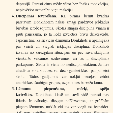
depresijā. Parasti citus mēdz vērot bez īpašas motivācijas,
nepievēršot uzmanību viņu reakcijai.
Disciplīnas ievērošana
. Kā pirmās bērnu kvadras
pārstāvim Donkihotam nākas smagi pārdzīvot jebkādus
brīvības ierobežojumus. Skolas stingrā disciplīna viņam ir
grūti panesama, jo tā liedz izvēlēties brīvu dzīvesveidu.
Jāpiemetina, ka sieviešu dzimuma Donkihote ir apzinīgāka
par vīrieti un vieglāk iekļaujas disciplīnā. Donkihots
izvairās no sarežģītām situācijām un pēc sava skatījuma
vienkāršo veicamos uzdevumus, arī tas ir disciplinārs
pārkāpums. Skolā ir viens no nedisciplinētākiem. Ja nav
atradis ar ko aizrauties, var dezorganizēt klasi, pat pametot
skolu. Tādos gadījumos var nokļūt neceļos, veidot
anarhiskas, šaubīgas grupas, uzņemoties barveža lomu.
Lēmumu pieņemšana, mērķi, spēja
izvirzīties.
Donkihots klasē un savā vidē parasti nav
līderis. Ir svārstīgs, diezgan nelīdzsvarots, ar grūtībām
pieņem lēmumus, turklāt citi tos var viegli tos iespaidot.
Arī pats vairākas reizes var mainīt savus lēmumus.