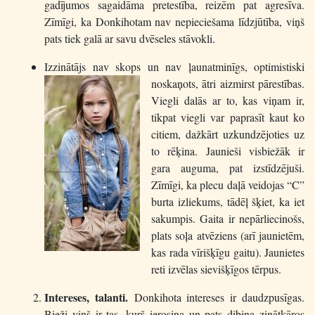
gadījumos sagaidāma pretestība, reizēm pat agresīva.
Zīmīgi, ka Donkihotam nav nepieciešama līdzjūtība, viņš
pats tiek galā ar savu dvēseles stāvokli.
Izzinātājs nav skops un nav ļaunatminīgs
, optimistiski
noskaņots, ātri aizmirst pārestības.
Viegli dalās ar to, kas viņam ir,
tikpat viegli var paprasīt kaut ko
citiem, dažkārt uzkundzējoties uz
to rēķina. Jaunieši visbiežāk ir
gara auguma, pat izstīdzējuši.
Zīmīgi, ka plecu daļā veidojas “C”
burta izliekums, tādēļ šķiet, ka iet
sakumpis. Gaita ir nepārliecinošs,
plats soļa atvēziens (arī jaunietēm,
kas rada vīrišķīgu gaitu). Jaunietes
reti izvēlas sievišķīgos tērpus.
Intereses, talanti.
Donkihota intereses ir daudzpusīgas.
Bieži viņš ir tas, kurš ierosina un pats dibina zinātkāros