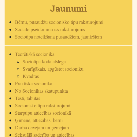
Jaunumi
Bērnu, pusaudžu socionisko tipu raksturojumi
Sociālo pseidonīmu īss raksturojums
Sociotipa noteikšana pusaudžiem, jauniešiem
Teorētiskā socionika
Sociotipa koda atslēga
Svarīgākais, apgūstot socioniku
Kvadras
Praktiskā socionika
No Socionikas skatupunkta
Testi, tabulas
Socionisko tipu raksturojumi
Starptipu attiecības socionikā
Ģimene, attiecības, bērni
Darba devējam un ņemējam
Seksuālā saderība un attiecības