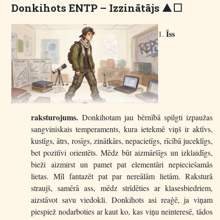
Donkihots ENTP – Izzinātājs
I L
Īss
raksturojums.
Donkihotam jau bērnībā spilgti izpaužas
sangviniskais temperaments, kura ietekmē viņš ir aktīvs,
kustīgs, ātrs, rosīgs, zinātkārs, nepacietīgs, rīcībā juceklīgs,
bet pozitīvi orientēts. Mēdz būt aizmāršīgs un izklaidīgs,
bieži aizmirst un pamet pat elementāri nepieciešamās
lietas. Mīl fantazēt pat par nereālām lietām. Raksturā
straujš, samērā ass, mēdz strīdēties ar klasesbiedriem,
aizstāvot savu viedokli. Donkihots asi reaģē, ja viņam
piespiež nodarboties ar kaut ko, kas viņu neinteresē, tādos