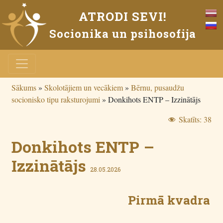
ATRODI SEVI!
Socionika un psihosofija
Sākums
»
Skolotājiem un vecākiem
»
Bērnu, pusaudžu
socionisko tipu raksturojumi
»
Donkihots ENTP – Izzinātājs
Skatīts:
38
Donkihots ENTP –
Izzinātājs
28.05.2026
Pirmā kvadra