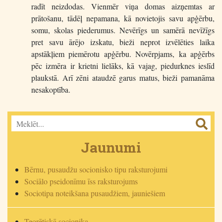
radīt neizdodas. Vienmēr viņa domas aizņemtas ar
prātošanu, tādēļ nepamana, kā novietojis savu apģērbu,
somu, skolas piederumus. Nevērīgs un samērā nevīžīgs
pret savu ārējo izskatu, bieži neprot izvēlēties laika
apstākļiem piemērotu apģērbu. Novērpjams, ka apģērbs
pēc izmēra ir krietni lielāks, kā vajag, piedurknes ieslīd
plaukstā. Arī zēni ataudzē garus matus, bieži pamanāma
nesakoptība.
Jaunumi
Bērnu, pusaudžu socionisko tipu raksturojumi
Sociālo pseidonīmu īss raksturojums
Sociotipa noteikšana pusaudžiem, jauniešiem
Teorētiskā socionika