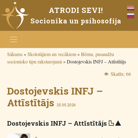
ATRODI SEVI!
Socionika un psihosofija
Sākums
»
Skolotājiem un vecākiem
»
Bērnu, pusaudžu
socionisko tipu raksturojumi
»
Dostojevskis INFJ – Attīstītājs
Skatīts:
66
Dostojevskis INFJ –
Attīstītājs
25.05.2026
Dostojevskis INFJ – Attīstītājs
R I