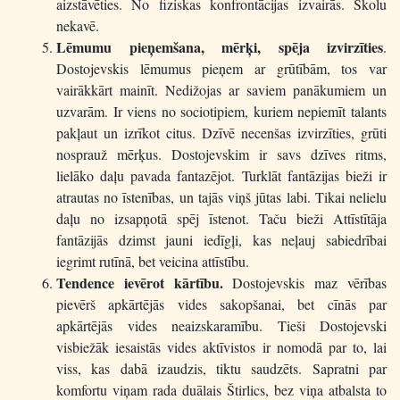
aizstāvēties. No fiziskas konfrontācijas izvairās. Skolu
nekavē.
Lēmumu pieņemšana, mērķi, spēja izvirzīties
.
Dostojevskis lēmumus pieņem ar grūtībām, tos var
vairākkārt mainīt. Nedižojas ar saviem panākumiem un
uzvarām. Ir viens no sociotipiem, kuriem nepiemīt talants
pakļaut un izrīkot citus. Dzīvē necenšas izvirzīties, grūti
nosprauž mērķus. Dostojevskim ir savs dzīves ritms,
lielāko daļu pavada fantazējot. Turklāt fantāzijas bieži ir
atrautas no īstenības, un tajās viņš jūtas labi. Tikai nelielu
daļu no izsapņotā spēj īstenot. Taču bieži Attīstītāja
fantāzijās dzimst jauni iedīgļi, kas neļauj sabiedrībai
iegrimt rutīnā, bet veicina attīstību.
Tendence ievērot kārtību.
Dostojevskis maz vērības
pievērš apkārtējās vides sakopšanai, bet cīnās par
apkārtējās vides neaizskaramību. Tieši Dostojevski
visbiežāk iesaistās vides aktīvistos ir nomodā par to, lai
viss, kas dabā izaudzis, tiktu saudzēts. Sapratni par
komfortu viņam rada duālais Štirlics, bez viņa atbalsta to