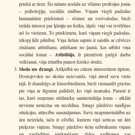
priekā ar tiem. Šis talants norāda uz vēlamo profesijas jomu
– psiholoģija, sociālās zinības. Viņam viegli padodas
humanitārie priekšmeti – vēsture un svešvalodas, bieži
izrāda interesi par ķīmiju un fiziku, tāpēc viņi var izvēlēties
arī šo virzienu. To priekšmetu, kurš viņam viegli padodas,
izkopj līdz pilnībai. Viņa lielais sapnis ir saistīts ar cilvēces
zināšanu attīstīšanu, attīrīšanu no ļaunā, kas atbilst viņa
Attīstītājs.
sociālai lomai –
Ir piemērots garīgā darba
veikšanai, vāja izturība panest fizisko slodzi.
Skola un draugi.
Atšķirībā no citiem intravertiem tipiem,
Dostojevskis no skolas neizvairās, viņš atrod savu vietu
tajā. Ir draudzīgs ar klasesbiedriem, bieži vienaudži griežas
pie viņa ar lūgumu palīdzēt, ko viņš neatsaka. Parasti ir
tas, kurš uzņemas strīdnieku samierinātāja lomu – atklāti
nevienu nenicina un necildina. Smagi pārdzīvo naidīgas
situācijas, attiecību saasinājumus. Savu neapmierinātību uz
āru neizrāda, taču ir cilvēki, kuriem viņš uzticas un ātri
pieķeras viņiem. Smagi pārdzīvo tiešu uzbrukumu viņam
un vardarbīgu ietekmēšanu, tādos gadījumos var