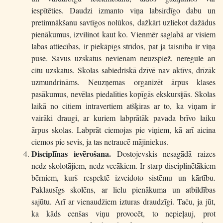
iespītēties. Daudzi izmanto viņa labsirdīgo dabu un
pretimnākšanu savtīgos nolūkos, dažkārt uzliekot dažādus
pienākumus, izvilinot kaut ko. Vienmēr saglabā ar visiem
labas attiecības, ir piekāpīgs strīdos, pat ja taisnība ir viņa
pusē. Savus uzskatus nevienam neuzspiež, neregulē arī
citu uzskatus. Skolas sabiedriskā dzīvē nav aktīvs, drīzāk
uzmundrināms. Neuzņemas organizēt ārpus klases
pasākumus, nevēlas piedalīties kopīgās ekskursijās. Skolas
laikā no citiem intravertiem atšķiras ar to, ka viņam ir
vairāki draugi, ar kuriem labprātāk pavada brīvo laiku
ārpus skolas. Labprāt ciemojas pie viņiem, kā arī aicina
ciemos pie sevis, ja tas netraucē mājiniekus.
Disciplīnas ievērošana.
Dostojevskis nesagādā raizes
nedz skolotājiem, nedz vecākiem. Ir starp disciplinētākiem
bērniem, kurš respektē izveidoto sistēmu un kārtību.
Paklausīgs skolēns, ar lielu pienākuma un atbildības
sajūtu. Arī ar vienaudžiem izturas draudzīgi. Taču, ja jūt,
ka kāds cenšas viņu provocēt, to nepieļauj, prot