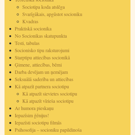
Sociotipa koda atslēga
Svarīgākais, apgūstot socioniku
Kvadras
Praktiskā socionika
No Socionikas skatupunkta
Testi, tabulas
Socionisko tipu raksturojumi
Starptipu attiecības socionikā
Ģimene, attiecības, bērni
Darba devējam un ņemējam
Seksuālā saderība un attiecības
Kā atpazīt partnera sociotipu
Kā atpazīt sievietes sociotipu
Kā atpazīt vīrieša sociotipu
Ar humora pieskaņu
Iepazīsim ģēnijus!
Iepazīsti sociotipu filmās
Psihosofija – socioniku papildinoša