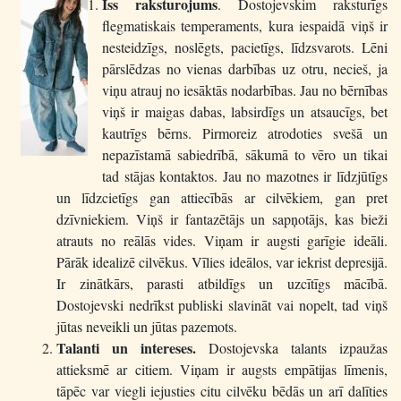
Īss raksturojums
. Dostojevskim raksturīgs
flegmatiskais temperaments, kura iespaidā viņš ir
nesteidzīgs, noslēgts, pacietīgs, līdzsvarots. Lēni
pārslēdzas no vienas darbības uz otru, necieš, ja
viņu atrauj no iesāktās nodarbības. Jau no bērnības
viņš ir maigas dabas, labsirdīgs un atsaucīgs, bet
kautrīgs bērns. Pirmoreiz atrodoties svešā un
nepazīstamā sabiedrībā, sākumā to vēro un tikai
tad stājas kontaktos. Jau no mazotnes ir līdzjūtīgs
un līdzcietīgs gan attiecībās ar cilvēkiem, gan pret
dzīvniekiem. Viņš ir fantazētājs un sapņotājs, kas bieži
atrauts no reālās vides. Viņam ir augsti garīgie ideāli.
Pārāk idealizē cilvēkus. Vīlies ideālos, var iekrist depresijā.
Ir zinātkārs, parasti atbildīgs un uzcītīgs mācībā.
Dostojevski nedrīkst publiski slavināt vai nopelt, tad viņš
jūtas neveikli un jūtas pazemots.
Talanti un intereses.
Dostojevska talants izpaužas
attieksmē ar citiem. Viņam ir augsts empātijas līmenis,
tāpēc var viegli iejusties citu cilvēku bēdās un arī dalīties