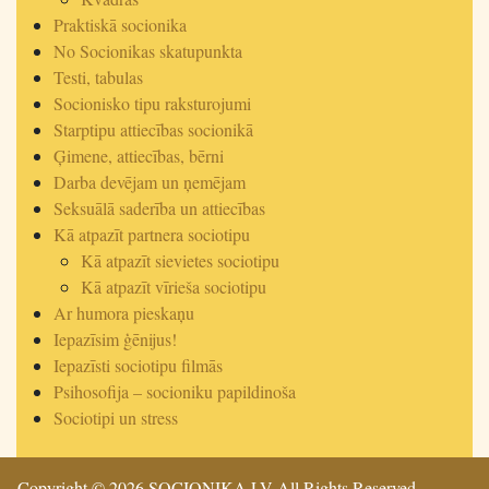
Praktiskā socionika
No Socionikas skatupunkta
Testi, tabulas
Socionisko tipu raksturojumi
Starptipu attiecības socionikā
Ģimene, attiecības, bērni
Darba devējam un ņemējam
Seksuālā saderība un attiecības
Kā atpazīt partnera sociotipu
Kā atpazīt sievietes sociotipu
Kā atpazīt vīrieša sociotipu
Ar humora pieskaņu
Iepazīsim ģēnijus!
Iepazīsti sociotipu filmās
Psihosofija – socioniku papildinoša
Sociotipi un stress
Copyright © 2026 SOCIONIKA.LV All Rights Reserved.