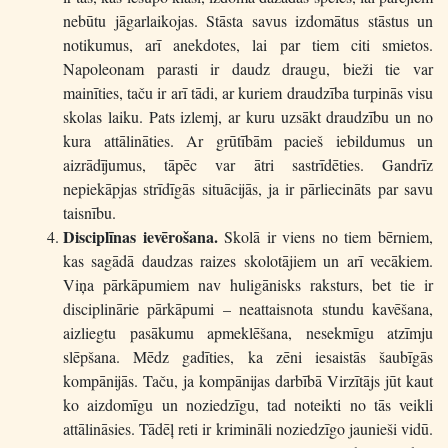
nebūtu jāgarlaikojas. Stāsta savus izdomātus stāstus un
notikumus, arī anekdotes, lai par tiem citi smietos.
Napoleonam parasti ir daudz draugu, bieži tie var
mainīties, taču ir arī tādi, ar kuriem draudzība turpinās visu
skolas laiku. Pats izlemj, ar kuru uzsākt draudzību un no
kura attālināties. Ar grūtībām pacieš iebildumus un
aizrādījumus, tāpēc var ātri sastrīdēties. Gandrīz
nepiekāpjas strīdīgās situācijās, ja ir pārliecināts par savu
taisnību.
Disciplīnas ievērošana.
Skolā ir viens no tiem bērniem,
kas sagādā daudzas raizes skolotājiem un arī vecākiem.
Viņa pārkāpumiem nav huligānisks raksturs, bet tie ir
disciplinārie pārkāpumi – neattaisnota stundu kavēšana,
aizliegtu pasākumu apmeklēšana, nesekmīgu atzīmju
slēpšana. Mēdz gadīties, ka zēni iesaistās šaubīgās
kompānijās. Taču, ja kompānijas darbībā Virzītājs jūt kaut
ko aizdomīgu un noziedzīgu, tad noteikti no tās veikli
attālināsies. Tādēļ reti ir krimināli noziedzīgo jaunieši vidū.