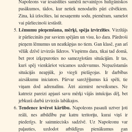
Napoleons var iesaistīties samērā nevainīgos huligāniskos
pasākumos, tādos, kur netiek nenodarīts pāri cilvēkiem.
Zina, kā izlocīties, lai nesaņemtu sodu, piemēram, samelot
vai pārliecinoši iestāstīt.
Lēmumu pieņemšana, mērķi, spēja izvirzīties
. Virzītājs
ir pārliecināts par saviem spējām un visu, ko dara. Pārdroši
pieņem lēmumus un neatkāpjas no tiem. Gan klasē, gan arī
vēlāk dzīvē izvirzās līderos. Vispirms dara, tikai tad domā,
bet prot izķepuroties no samezglotām situācijām. Ir tas,
kurš spēj vienkāršot veicamos uzdevumus. Nepazīstamās
situācijās neapjūk, jo viegli pielāgojas. Ir darbības
aizsākumu iniciators. Pārvar sarežģījumus kā spēli, tie
viņam dod adrenalīnu. Ātri aizmirst neveiksmes. Ne
katrreiz pareizi apjauš savu mērķi vājās intuīcijas dēļ, bet
jebkurā darbā izvirzās labākajos.
Tendence ievērot kārtību.
Napoleons pasauli uztver ļoti
reāli, nes atbildību par katru teritoriju, kurai viņš ir
piederīgs. Ir saimniecisks sadzīvē. Uz Napoleonu var
paļauties, uzdodot atbildīgus pienākumus gan