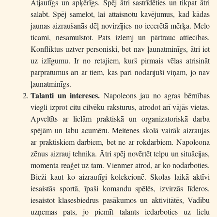
Atjautīgs un apķērīgs. Spēj ātri sastrīdēties un tikpat ātri
salabt. Spēj samelot, lai attaisnotu kavējumus, kad kādas
jaunas aizraušanās dēļ novirzījies no iecerētā mērķa. Melo
ticami, nesamulstot. Pats izlemj un pārtrauc attiecības.
Konfliktus uztver personiski, bet nav ļaunatminīgs, ātri iet
uz izlīgumu. Ir no retajiem, kurš pirmais vēlas atrisināt
pārpratumus arī ar tiem, kas pāri nodarījuši viņam, jo nav
ļaunatminīgs.
Talanti un intereses.
Napoleons jau no agras bērnības
viegli izprot citu cilvēku raksturus, atrodot arī vājās vietas.
Apveltīts ar lielām praktiskā un organizatoriskā darba
spējām un labu acumēru. Meitenes skolā vairāk aizraujas
ar praktiskiem darbiem, bet ne ar rokdarbiem. Napoleona
zēnus aizrauj tehnika. Ātri spēj novērtēt telpu un situācijas,
momentā reaģēt uz tām. Vienmēr atrod, ar ko nodarboties.
Bieži kaut ko aizrautīgi kolekcionē. Skolas laikā aktīvi
iesaistās sportā, īpaši komandu spēlēs, izvirzās līderos,
iesaistot klasesbiedrus pasākumos un aktivitātēs, Vadību
uzņemas pats, jo piemīt talants iedarboties uz lielu