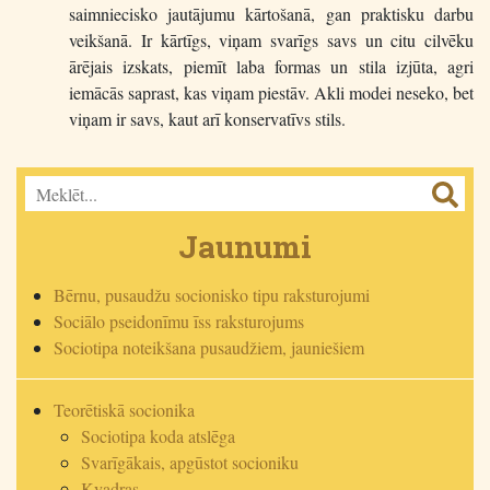
saimniecisko jautājumu kārtošanā, gan praktisku darbu
veikšanā. Ir kārtīgs, viņam svarīgs savs un citu cilvēku
ārējais izskats, piemīt laba formas un stila izjūta, agri
iemācās saprast, kas viņam piestāv. Akli modei neseko, bet
viņam ir savs, kaut arī konservatīvs stils.
Jaunumi
Bērnu, pusaudžu socionisko tipu raksturojumi
Sociālo pseidonīmu īss raksturojums
Sociotipa noteikšana pusaudžiem, jauniešiem
Teorētiskā socionika
Sociotipa koda atslēga
Svarīgākais, apgūstot socioniku
Kvadras