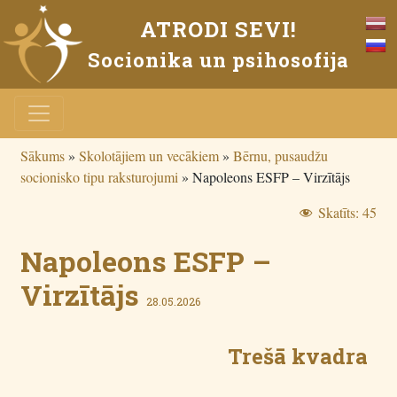
ATRODI SEVI!
Socionika un psihosofija
Sākums
»
Skolotājiem un vecākiem
»
Bērnu, pusaudžu
socionisko tipu raksturojumi
»
Napoleons ESFP – Virzītājs
Skatīts:
45
Napoleons ESFP –
Virzītājs
28.05.2026
Trešā kvadra