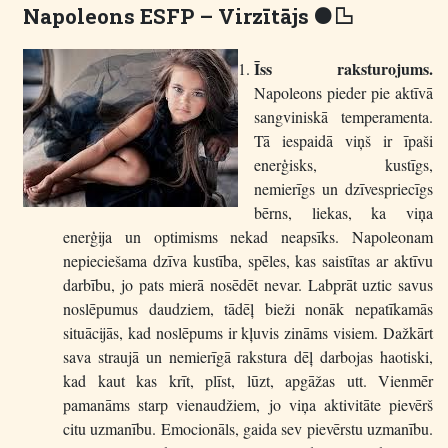
Napoleons ESFP – Virzītājs
F R
Īss raksturojums.
Napoleons pieder pie aktīvā
sangviniskā temperamenta.
Tā iespaidā viņš ir īpaši
enerģisks, kustīgs,
nemierīgs un dzīvespriecīgs
bērns, liekas, ka viņa
enerģija un optimisms nekad neapsīks. Napoleonam
nepieciešama dzīva kustība, spēles, kas saistītas ar aktīvu
darbību, jo pats mierā nosēdēt nevar. Labprāt uztic savus
noslēpumus daudziem, tādēļ bieži nonāk nepatīkamās
situācijās, kad noslēpums ir kļuvis zināms visiem. Dažkārt
sava straujā un nemierīgā rakstura dēļ darbojas haotiski,
kad kaut kas krīt, plīst, lūzt, apgāžas utt. Vienmēr
pamanāms starp vienaudžiem, jo viņa aktivitāte pievērš
citu uzmanību. Emocionāls, gaida sev pievērstu uzmanību.