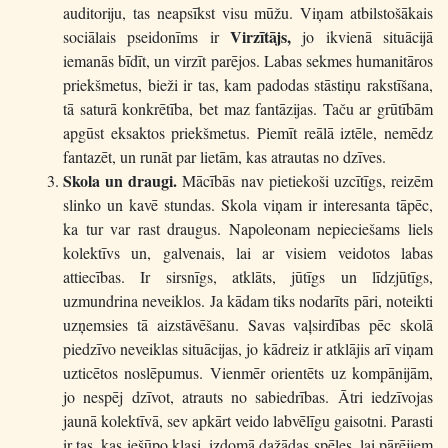
auditoriju, tas neapsīkst visu mūžu. Viņam atbilstošākais
Virzītājs,
sociālais pseidonīms ir
jo ikvienā situācijā
iemanās bīdīt, un virzīt parējos. Labas sekmes humanitāros
priekšmetus, bieži ir tas, kam padodas stāstiņu rakstīšana,
tā saturā konkrētība, bet maz fantāzijas. Taču ar grūtībām
apgūst eksaktos priekšmetus. Piemīt reālā iztēle, nemēdz
fantazēt, un runāt par lietām, kas atrautas no dzīves.
Skola un draugi
.
Mācībās nav pietiekoši uzcītīgs, reizēm
slinko un kavē stundas. Skola viņam ir interesanta tāpēc,
ka tur var rast draugus. Napoleonam nepieciešams liels
kolektīvs un, galvenais, lai ar visiem veidotos labas
attiecības. Ir sirsnīgs, atklāts, jūtīgs un līdzjūtīgs,
uzmundrina neveiklos. Ja kādam tiks nodarīts pāri, noteikti
uzņemsies tā aizstāvēšanu. Savas vaļsirdības pēc skolā
piedzīvo neveiklas situācijas, jo kādreiz ir atklājis arī viņam
uzticētos noslēpumus. Vienmēr orientēts uz kompānijām,
jo nespēj dzīvot, atrauts no sabiedrības. Ātri iedzīvojas
jaunā kolektīvā, sev apkārt veido labvēlīgu gaisotni. Parasti
ir tas, kas iešūpo klasi, izdomā dažādas spēles, lai pārējiem