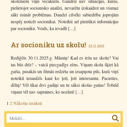
skolēniem viņu vecākiem. Gandrīz nav situācijas, kurās,
pielietojot socionisko analīzi, nevarētu izskaidrot un vismaz
sākt risināt problēmas. Daudzi cilvēki sabiedrība joprojām
nespēj noticēt socionikai. Noteikti arī pietrūkst informācijas
par socioniku. Veids, ka ievadīt […]
Ar socioniku uz skolu!
23.11.2010
Rediģēts 30.11.2025.g. Māmiņ! Kad es iešu uz skolu? Vai
tas būs drīz? – vaicā piecgadīgs zēns. Viņam skola šķiet kā
gaiša, pasakās un filmās redzēta un izsapņota pils, kurā viņš
noteikti ieraudzīs kaut ko ļoti, ļoti interesantu. Pacieties,
dēliņ! Vēl tikai divi gadiņi un tu sāksi skolas gaitas! Tobrīd
viņam vēl nav sapratnes, ko nozīmē […]
Ziņu
1
2
Nākošie ieraksti
numerācija
pēc