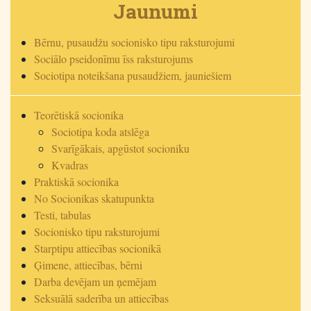
Jaunumi
lappusēm
Bērnu, pusaudžu socionisko tipu raksturojumi
Sociālo pseidonīmu īss raksturojums
Sociotipa noteikšana pusaudžiem, jauniešiem
Teorētiskā socionika
Sociotipa koda atslēga
Svarīgākais, apgūstot socioniku
Kvadras
Praktiskā socionika
No Socionikas skatupunkta
Testi, tabulas
Socionisko tipu raksturojumi
Starptipu attiecības socionikā
Ģimene, attiecības, bērni
Darba devējam un ņemējam
Seksuālā saderība un attiecības