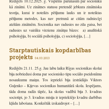
Rediģēts 10.12.2025. g. Vispirms parunāsim par socioniku
kā zinātni. Uz zinātnes statusu pretendē jebkura zinātniska
teorija, kurai ir noteikts pētījumu lauks un ir noteiktas
pētījumu metodes, kas nav pretrunā ar citām radniecīgi
atzītām zinātnēm. Socionika nav radusies no zila gaisa, bet
radusies uz vairāku virzienu zinātņu bāzes: a) analītiskā
psiholoģija, b) sociālā psiholoģija, c) socioloģija, […]
Starptautiskais kopdarbības
projekts
04.03.2013
Rediģēts 21.11. 25.g. Jau labu laiku Rīgas socionikas skolai
bija nobriedusi doma par socionisko tipu sociālo pseidonīmu
nosaukumu maiņu. Tos iepriekš bija izstrādājis Viktors
Guļenko – Kijevas socionikas humanitārā skola. Iespējams,
tāda doma radās tāpēc, ka skolas vadībā bija 3. kvadras
sociotipi, jo 3. kvadras misija ir iepriekšējo kvadru darbības
kļūdu labošana. Konkrētāk izskaidrojot – […]