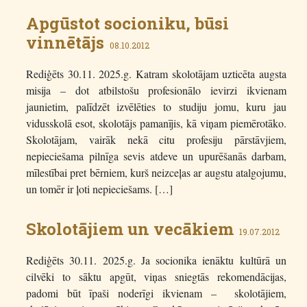
Apgūstot socioniku, būsi
vinnētājs
08.10.2012
Rediģēts 30.11. 2025.g. Katram skolotājam uzticēta augsta
misija – dot atbilstošu profesionālo ievirzi ikvienam
jaunietim, palīdzēt izvēlēties to studiju jomu, kuru jau
vidusskolā esot, skolotājs pamanījis, kā viņam piemērotāko.
Skolotājam, vairāk nekā citu profesiju pārstāvjiem,
nepieciešama pilnīga sevis atdeve un upurēšanās darbam,
mīlestībai pret bērniem, kurš neizceļas ar augstu atalgojumu,
un tomēr ir ļoti nepieciešams. […]
Skolotājiem un vecākiem
19.07.2012
Rediģēts 30.11. 2025.g. Ja socionika ienāktu kultūrā un
cilvēki to sāktu apgūt, viņas sniegtās rekomendācijas,
padomi būt īpaši noderīgi ikvienam – skolotājiem,