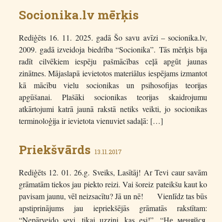
Socionika.lv mērķis
Rediģēts 16. 11. 2025. gadā Šo savu avīzi – socionika.lv,
2009. gadā izveidoja biedrība “Socionika”. Tās mērķis bija
radīt cilvēkiem iespēju pašmācības ceļā apgūt jaunas
zinātnes. Mājaslapā ievietotos materiālus iespējams izmantot
kā mācību vielu socionikas un psihosofijas teorijas
apgūšanai. Plašāki socionikas teorijas skaidrojumu
atkārtojumi katrā jaunā rakstā netiks veikti, jo socionikas
terminoloģija ir ievietota vienuviet sadaļā: […]
Priekšvārds
13.11.2017
Rediģēts 12. 01. 26.g. Sveiks, Lasītāj! Ar Tevi caur savām
grāmatām tiekos jau piekto reizi. Vai šoreiz pateikšu kaut ko
pavisam jaunu, vēl neizsacītu? Jā un nē! Vienlīdz tas būs
apstiprinājums jau iepriekšējās grāmatās rakstītam:
“Nepārveido sevi, tikai uzzini, kas esi!”, “Не меняйся,