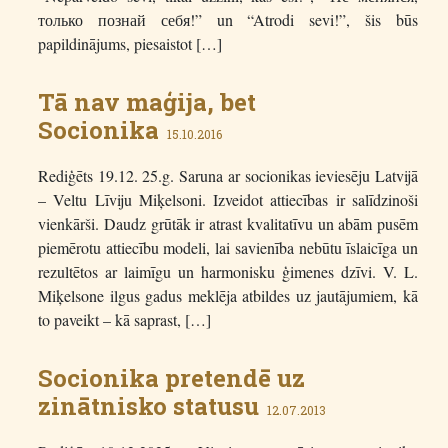
только познай себя!” un “Atrodi sevi!”, šis būs
papildinājums, piesaistot […]
Tā nav maģija, bet
Socionika
15.10.2016
Rediģēts 19.12. 25.g. Saruna ar socionikas ieviesēju Latvijā
– Veltu Līviju Miķelsoni. Izveidot attiecības ir salīdzinoši
vienkārši. Daudz grūtāk ir atrast kvalitatīvu un abām pusēm
piemērotu attiecību modeli, lai savienība nebūtu īslaicīga un
rezultētos ar laimīgu un harmonisku ģimenes dzīvi. V. L.
Miķelsone ilgus gadus meklēja atbildes uz jautājumiem, kā
to paveikt – kā saprast, […]
Socionika pretendē uz
zinātnisko statusu
12.07.2013