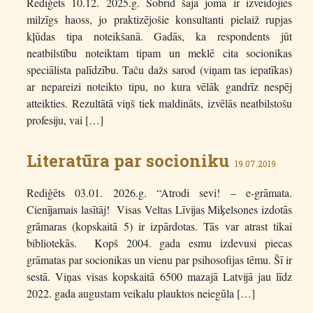
Rediģēts 10.12. 2025.g. Šobrīd šajā jomā ir izveidojies
milzīgs haoss, jo praktizējošie konsultanti pielaiž rupjas
kļūdas tipa noteikšanā. Gadās, ka respondents jūt
neatbilstību noteiktam tipam un meklē cita socionikas
speciālista palīdzību. Taču dažs sarod (viņam tas iepatīkas)
ar nepareizi noteikto tipu, no kura vēlāk gandrīz nespēj
atteikties. Rezultātā viņš tiek maldināts, izvēlās neatbilstošu
profesiju, vai […]
Literatūra par socioniku
19.07.2019
Rediģēts 03.01. 2026.g. “Atrodi sevi! – e-grāmata.
Cienījamais lasītāj! Visas Veltas Līvijas Miķelsones izdotās
grāmaras (kopskaitā 5) ir izpārdotas. Tās var atrast tikai
bibliotekās. Kopš 2004. gada esmu izdevusi piecas
grāmatas par socionikas un vienu par psihosofijas tēmu. Šī ir
sestā. Viņas visas kopskaitā 6500 mazajā Latvijā jau līdz
2022. gada augustam veikalu plauktos neiegūla […]