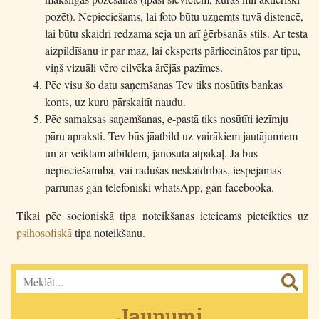
pozēt). Nepieciešams, lai foto būtu uzņemts tuvā distencē,
lai būtu skaidri redzama seja un arī ģērbšanās stils. Ar testa
aizpildīšanu ir par maz, lai eksperts pārliecinātos par tipu,
viņš vizuāli vēro cilvēka ārējās pazīmes.
Pēc visu šo datu saņemšanas Tev tiks nosūtīts bankas
konts, uz kuru pārskaitīt naudu.
Pēc samaksas saņemšanas, e-pastā tiks nosūtīti iezīmju
pāru apraksti. Tev būs jāatbild uz vairākiem jautājumiem
un ar veiktām atbildēm, jānosūta atpakaļ. Ja būs
nepieciešamība, vai radušās neskaidrības, iespējamas
pārrunas gan telefoniski whatsApp, gan facebookā.
Tikai pēc socioniskā tipa noteikšanas ieteicams pieteikties uz
psihosofiskā
tipa noteikšanu.
Jaunumi