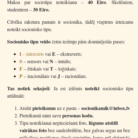
40 Eiro
Maksa par sociotipa noteikšanu –
. Skolēniem,
30 Eiro.
studentiem –
Cilvēka rakstura pamats ir socionika, tādēļ vispirms ieteicams
noteikt socionisko tipu.
Socionisko tipu veido
četru iezīmju pāru dominējošās puses:
I
E
– intraverts
vai
– ekstraverts;
S
N
– sensors vai
– intuīts;
F
T
– ētiskais vai
– loģiskais;
P
J
– iracionālais vai
– racionālais.
Tas notiek sekojoši
noteikt
: Ja esi izlēmis
socionisko tipu
attālināti:
pieteikumu
socionikamik@inbox.lv
Atsūti
uz e pastu –
personas kodu.
Pieteikumā mini savu
lūgums atsūtīt
Tipa noteikšanai nepieciešami foto,
vairākus foto
bez saulesbrillēm, bez galvas segas un bez
mākslīgas pozēšanas (īpaši sievietēm, kuras mīl aktieriski