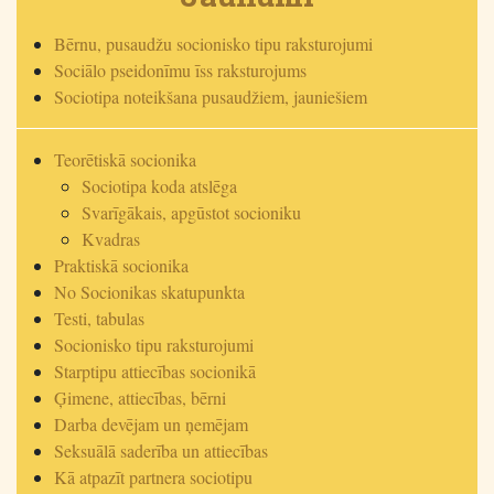
Bērnu, pusaudžu socionisko tipu raksturojumi
Sociālo pseidonīmu īss raksturojums
Sociotipa noteikšana pusaudžiem, jauniešiem
Teorētiskā socionika
Sociotipa koda atslēga
Svarīgākais, apgūstot socioniku
Kvadras
Praktiskā socionika
No Socionikas skatupunkta
Testi, tabulas
Socionisko tipu raksturojumi
Starptipu attiecības socionikā
Ģimene, attiecības, bērni
Darba devējam un ņemējam
Seksuālā saderība un attiecības
Kā atpazīt partnera sociotipu