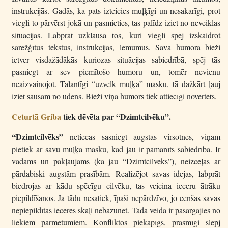
instrukcijās. Gadās, ka pats izteicies muļķīgi un nesakarīgi, prot
viegli to pārvērst jokā un pasmieties, tas palīdz iziet no neveiklas
situācijas. Labprāt uzklausa tos, kuri viegli spēj izskaidrot
sarežģītus tekstus, instrukcijas, lēmumus. Savā humorā bieži
ietver visdažādākās kuriozas situācijas sabiedrībā, spēj tās
pasniegt ar sev piemītošo humoru un, tomēr nevienu
neaizvainojot. Talantīgi “uzvelk muļķa” masku, tā dažkārt ļauj
iziet sausam no ūdens. Bieži viņa humors tiek attiecīgi novērtēts.
Ceturtā Griba
tiek dēvēta par “Dzimtcilvēku”.
“Dzimtcilvēks”
netiecas sasniegt augstas virsotnes, viņam
pietiek ar savu muļķa masku, kad jau ir pamanīts sabiedrībā. Ir
vadāms un pakļaujams (kā jau “Dzimtcilvēks”), neizceļas ar
pārdabiski augstām prasībām. Realizējot savas idejas, labprāt
biedrojas ar kādu spēcīgu cilvēku, tas veicina ieceru ātrāku
piepildīšanos. Ja tādu nesatiek, īpaši nepārdzīvo, jo cenšas savas
nepiepildītās ieceres skaļi nebazūnēt. Tādā veidā ir pasargājies no
liekiem pārmetumiem. Konfliktos piekāpīgs, prasmīgi slēpj