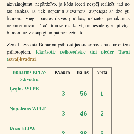
aizvainojumu, nepārdzīvo, ja kādu ieceri nespēj realizēt, tad no
tās atsakās. Ja tiek nepelnīti aizvainots, atspēlējas ar dzēlīgu
humoru. Viegli pārcieš dzīves grūtības, uzticētos pienākumus
nepamet novārtā. Taču ir novērots, ka viņam nesaderīgie tipi viņa
humoru uztver sāpīgi un pat noniecina to.
Zemāk ievietota Buharina psihosofijas saderības tabula ar citiem
Iekrāsotie psihosofiskie tipi pieder Tavai
psihotopiem.
(
savai)kvadrai.
Buharins EPLW
Kvadra
Balles
Vieta
3.kvadra
Ļeņins WLPE
3
56
1
Napoleons WPLE
3
46
2
Ruso ELPW
3
38
3