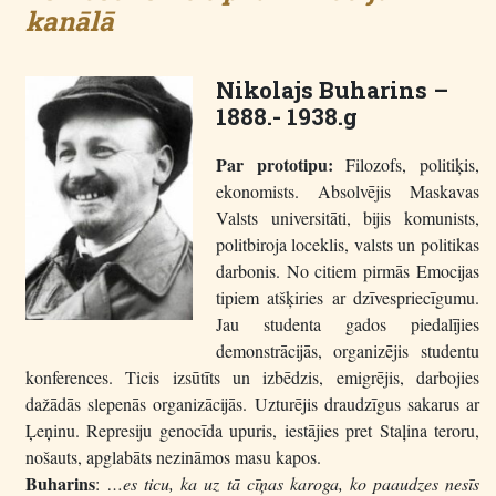
kanālā
Nikolajs Buharins –
1888.- 1938.g
Par prototipu:
Filozofs, politiķis,
ekonomists. Absolvējis Maskavas
Valsts universitāti, bijis komunists,
politbiroja loceklis, valsts un politikas
darbonis. No citiem pirmās Emocijas
tipiem atšķiries ar dzīvespriecīgumu.
Jau studenta gados piedalījies
demonstrācijās, organizējis studentu
konferences. Ticis izsūtīts un izbēdzis, emigrējis, darbojies
dažādās slepenās organizācijās. Uzturējis draudzīgus sakarus ar
Ļeņinu. Represiju genocīda upuris, iestājies pret Staļina teroru,
nošauts, apglabāts nezināmos masu kapos.
Buharins
:
…es ticu, ka uz tā cīņas karoga, ko paaudzes nesīs