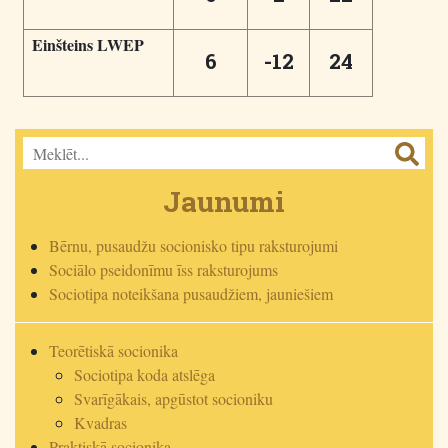
Einšteins LWEP
6
-12
24
Jaunumi
Bērnu, pusaudžu socionisko tipu raksturojumi
Sociālo pseidonīmu īss raksturojums
Sociotipa noteikšana pusaudžiem, jauniešiem
Teorētiskā socionika
Sociotipa koda atslēga
Svarīgākais, apgūstot socioniku
Kvadras
Praktiskā socionika