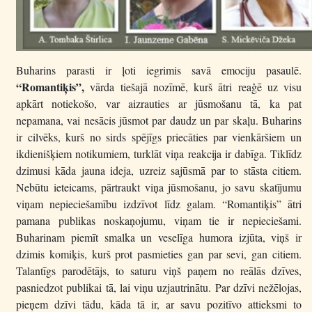
Buharins parasti ir ļoti iegrimis savā emociju pasaulē.
“Romantiķis”,
vārda tiešajā nozīmē, kurš ātri reaģē uz visu
apkārt notiekošo, var aizrauties ar jūsmošanu tā, ka pat
nepamana, vai nesācis jūsmot par daudz un par skaļu. Buharins
ir cilvēks, kurš no sirds spējīgs priecāties par vienkāršiem un
ikdienišķiem notikumiem, turklāt viņa reakcija ir dabīga. Tiklīdz
dzimusi kāda jauna ideja, uzreiz sajūsmā par to stāsta citiem.
Nebūtu ieteicams, pārtraukt viņa jūsmošanu, jo savu skatījumu
viņam nepieciešamību izdzīvot līdz galam. “Romantiķis” ātri
pamana publikas noskaņojumu, viņam tie ir nepieciešami.
Buharinam piemīt smalka un veselīga humora izjūta, viņš ir
dzimis komiķis, kurš prot pasmieties gan par sevi, gan citiem.
Talantīgs parodētājs, to saturu viņš paņem no reālās dzīves,
pasniedzot publikai tā, lai viņu uzjautrinātu. Par dzīvi nežēlojas,
pieņem dzīvi tādu, kāda tā ir, ar savu pozitīvo attieksmi to