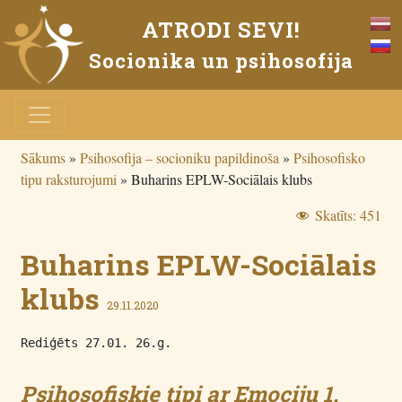
ATRODI SEVI!
Socionika un psihosofija
Sākums
»
Psihosofija – socioniku papildinoša
»
Psihosofisko
tipu raksturojumi
»
Buharins EPLW-Sociālais klubs
Skatīts:
451
Buharins EPLW-Sociālais
klubs
29.11.2020
Rediģēts 27.01. 26.g.
Psihosofiskie tipi ar Emociju 1.