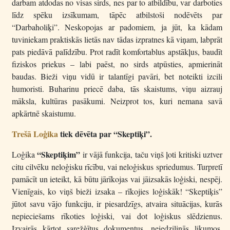
darbam atdodas no visas sirds, nes par to atbildību, var darboties
līdz spēku izsīkumam, tāpēc atbilstoši nodēvēts par
“Darbaholiķi”. Neskopojas ar padomiem, ja jūt, ka kādam
tuviniekam praktiskās lietās nav tādas izpratnes kā viņam, labprāt
pats piedāvā palīdzību. Prot radīt komfortablus apstākļus, baudīt
fiziskos priekus – labi paēst, no sirds atpūsties, apmierināt
baudas. Bieži viņu vidū ir talantīgi pavāri, bet noteikti izcili
humoristi. Buharinu priecē daba, tās skaistums, viņu aizrauj
māksla, kultūras pasākumi. Neizprot tos, kuri nemana savā
apkārtnē skaistumu.
Trešā Loģika
tiek dēvēta par “Skeptiķi”.
“Skeptiķim”
Loģika
ir vājā funkcija, taču viņš ļoti kritiski uztver
citu cilvēku neloģisku rīcību, vai neloģiskus spriedumus. Turpretī
pamācīt un ieteikt, kā būtu jārīkojas vai jāizsakās loģiski, nespēj.
Vienīgais, ko viņš bieži izsaka – rīkojies loģiskāk! “Skeptiķis”
jūtot savu vājo funkciju, ir piesardzīgs, atvaira situācijas, kurās
nepieciešams rīkoties loģiski, vai dot loģiskus slēdzienus.
Izvairās kārtot sarežģītus dokumentus, neiedziļinās likumos,