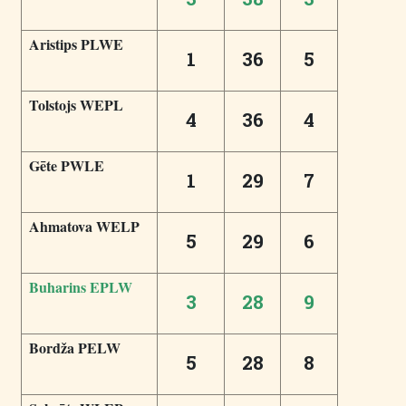
Aristips PLWE
1
36
5
Tolstojs WEPL
4
36
4
Gēte PWLE
1
29
7
Ahmatova WELP
5
29
6
Buharins EPLW
3
28
9
Bordža PELW
5
28
8