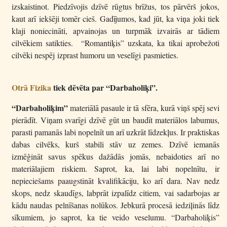
izskaistinot. Piedzīvojis dzīvē rūgtus brīžus, tos pārvērš jokos,
kaut arī iekšēji tomēr cieš. Gadījumos, kad jūt, ka viņa joki tiek
klaji noniecināti, apvainojas un turpmāk izvairās ar tādiem
cilvēkiem satikties. “Romantiķis” uzskata, ka tikai aprobežoti
cilvēki nespēj izprast humoru un veselīgi pasmieties.
Otrā Fizika
tiek dēvēta par “Darbaholiķi”.
“Darbaholiķim”
materiālā pasaule ir tā sfēra, kurā viņš spēj sevi
pierādīt. Viņam svarīgi dzīvē gūt un baudīt materiālos labumus,
parasti pamanās labi nopelnīt un arī uzkrāt līdzekļus. Ir praktiskas
dabas cilvēks, kurš stabili stāv uz zemes. Dzīvē iemanās
izmēģināt savus spēkus dažādās jomās, nebaidoties arī no
materiālajiem riskiem. Saprot, ka, lai labi nopelnītu, ir
nepieciešams paaugstināt kvalifikāciju, ko arī dara. Nav nedz
skops, nedz skaudīgs, labprāt izpalīdz citiem, vai sadarbojas ar
kādu naudas pelnīšanas nolūkos. Jebkurā procesā iedziļinās līdz
sīkumiem, jo saprot, ka tie veido veselumu. “Darbaholiķis”