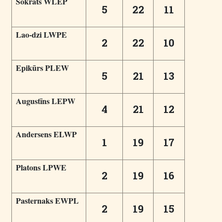
Sokrāts WLEP
5
22
11
Lao-dzi LWPE
2
22
10
Epikūrs PLEW
5
21
13
Augustīns LEPW
4
21
12
Andersens ELWP
1
19
17
Platons LPWE
2
19
16
Pasternaks EWPL
2
19
15