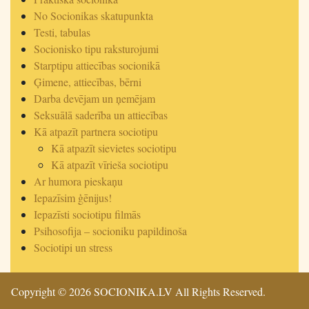
No Socionikas skatupunkta
Testi, tabulas
Socionisko tipu raksturojumi
Starptipu attiecības socionikā
Ģimene, attiecības, bērni
Darba devējam un ņemējam
Seksuālā saderība un attiecības
Kā atpazīt partnera sociotipu
Kā atpazīt sievietes sociotipu
Kā atpazīt vīrieša sociotipu
Ar humora pieskaņu
Iepazīsim ģēnijus!
Iepazīsti sociotipu filmās
Psihosofija – socioniku papildinoša
Sociotipi un stress
Copyright © 2026 SOCIONIKA.LV All Rights Reserved.