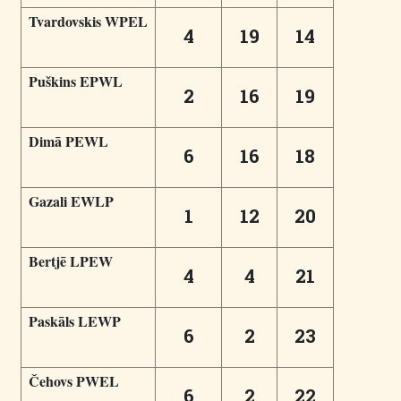
Tvardovskis WPEL
4
19
14
Puškins EPWL
2
16
19
Dimā PEWL
6
16
18
Gazali EWLP
1
12
20
Bertjē LPEW
4
4
21
Paskāls LEWP
6
2
23
Čehovs PWEL
6
2
22