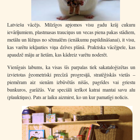
Latviešu vācējs. Milzīgos apjomos visu gadu krāj cukuru
ievārījumiem, plastmasas trauciņus un vecas piena pakas stādiem,
metālu un lūžņus no sētmalēm (ienākumu papildināšanai), it visu,
kas varētu iekļauties viņa dzīves plānā. Praktiska vācējpele, kas
apaudzē māju ar lietām, kas kādreiz varētu noderēt.
Vienīgais labums, ka visas šīs parpalas tiek sakataloģizētas un
izvietotas ģeometriski precīzā progresijā, stratēģiskās vietās –
piemēram aiz sienām izbūvētās nišās, pagrīdes vai griestu
bunkuros, garāžās. Var speciāli ierīkot katrai mantai savu alu
(plauktiņus). Pats ar laiku aizmirst, ko un kur pamatīgi nolicis.