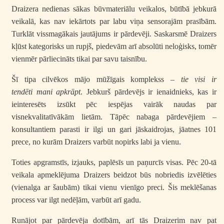
Draizera nedienas sākas būvmateriālu veikalos, būtībā jebkurā
veikalā, kas nav iekārtots par labu viņa sensorajām prasībām.
Turklāt vissmagākais jautājums ir pārdevēji. Saskarsmē Draizers
kļūst kategorisks un rupjš, piedevām arī absolūti neloģisks, tomēr
vienmēr pārliecināts tikai par savu taisnību.
Šī tipa cilvēkos mājo mūžīgais komplekss –
tie visi ir
tendēti mani apkrāpt
. Jebkurš pārdevējs ir ienaidnieks, kas ir
ieinteresēts izsūkt pēc iespējas vairāk naudas par
visnekvalitatīvākām lietām. Tāpēc nabaga pārdevējiem –
konsultantiem parasti ir ilgi un gari jāskaidrojas, jāatnes 101
prece, no kurām Draizers varbūt nopirks labi ja vienu.
Toties apgramstīs, izjauks, paplēsīs un paņurcīs visas. Pēc 20-tā
veikala apmeklējuma Draizers beidzot būs nobriedis izvēlēties
(vienalga ar šaubām) tikai vienu vienīgo preci. Šis meklēšanas
process var ilgt nedēļām, varbūt arī gadu.
Runājot par pārdevēja dotībām, arī tās Draizerim nav pat