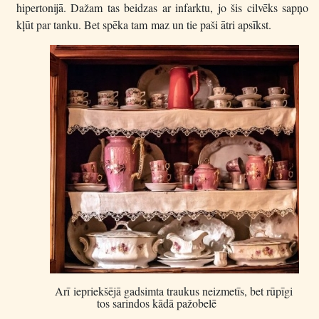
hipertonijā. Dažam tas beidzas ar infarktu, jo šis cilvēks sapņo
kļūt par tanku. Bet spēka tam maz un tie paši ātri apsīkst.
Arī iepriekšējā gadsimta traukus neizmetīs, bet rūpīgi
tos sarindos kādā pažobelē