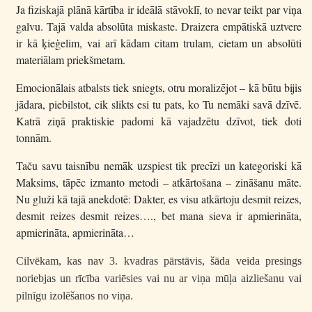
Ja fiziskajā plānā kārtība ir ideālā stāvoklī, to nevar teikt par viņa
galvu. Tajā valda absolūta miskaste. Draizera empātiskā uztvere
ir kā ķieģelim, vai arī kādam citam trulam, cietam un absolūti
materiālam priekšmetam.
Emocionālais atbalsts tiek sniegts, otru moralizējot – kā būtu bijis
jādara, piebilstot, cik slikts esi tu pats, ko Tu nemāki savā dzīvē.
Katrā ziņā praktiskie padomi kā vajadzētu dzīvot, tiek doti
tonnām.
Taču savu taisnību nemāk uzspiest tik precīzi un kategoriski kā
Maksims, tāpēc izmanto metodi – atkārtošana – zināšanu māte.
Nu gluži kā tajā anekdotē: Dakter, es visu atkārtoju desmit reizes,
desmit reizes desmit reizes…., bet mana sieva ir apmierināta,
apmierināta, apmierināta…
Cilvēkam, kas nav 3. kvadras pārstāvis, šāda veida presings
noriebjas un rīcība variēsies vai nu ar viņa mūļa aizliešanu vai
pilnīgu izolēšanos no viņa.