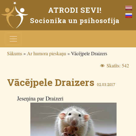
ATRODI SEVI!
Socionika un psihosofija
Sākums
»
Ar humora pieskaņu
»
Vācējpele Draizers
Skatīts:
542
Vācējpele Draizers
02.03.2017
Jeseņina par Draizeri