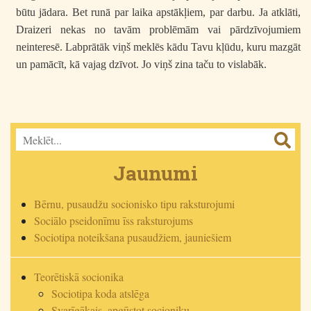
būtu jādara. Bet runā par laika apstākļiem, par darbu. Ja atklāti,
Draizeri nekas no tavām problēmām vai pārdzīvojumiem
neinteresē. Labprātāk viņš meklēs kādu Tavu kļūdu, kuru mazgāt
un pamācīt, kā vajag dzīvot. Jo viņš zina taču to vislabāk.
Jaunumi
Bērnu, pusaudžu socionisko tipu raksturojumi
Sociālo pseidonīmu īss raksturojums
Sociotipa noteikšana pusaudžiem, jauniešiem
Teorētiskā socionika
Sociotipa koda atslēga
Svarīgākais, apgūstot socioniku