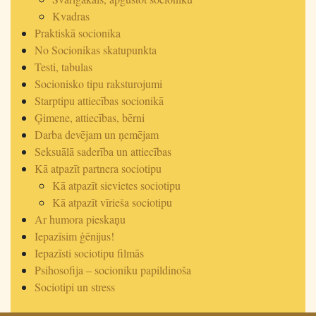
Kvadras
Praktiskā socionika
No Socionikas skatupunkta
Testi, tabulas
Socionisko tipu raksturojumi
Starptipu attiecības socionikā
Ģimene, attiecības, bērni
Darba devējam un ņemējam
Seksuālā saderība un attiecības
Kā atpazīt partnera sociotipu
Kā atpazīt sievietes sociotipu
Kā atpazīt vīrieša sociotipu
Ar humora pieskaņu
Iepazīsim ģēnijus!
Iepazīsti sociotipu filmās
Psihosofija – socioniku papildinoša
Sociotipi un stress