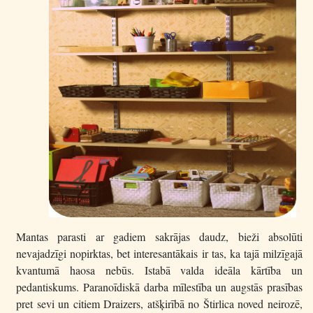
Mantas parasti ar gadiem sakrājas daudz, bieži absolūti
nevajadzīgi nopirktas, bet interesantākais ir tas, ka tajā milzīgajā
kvantumā haosa nebūs. Istabā valda ideāla kārtība un
pedantiskums. Paranoīdiskā darba mīlestība un augstās prasības
pret sevi un citiem Draizers, atšķirībā no Štirlica noved neirozē,