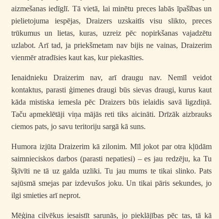
aizmešanas iedīglī. Tā vietā, lai minētu preces labās īpašības un
pielietojuma iespējas, Draizers uzskaitīs visu slikto, preces
trūkumus un lietas, kuras, uzreiz pēc nopirkšanas vajadzētu
uzlabot. Arī tad, ja priekšmetam nav bijis ne vainas, Draizerim
vienmēr atradīsies kaut kas, kur piekasīties.
Ienaidnieku Draizerim nav, arī draugu nav. Nemīl veidot
kontaktus, parasti ģimenes draugi būs sievas draugi, kurus kaut
kāda mistiska iemesla pēc Draizers būs ielaidis savā ligzdiņā.
Taču apmeklētāji viņa mājās reti tiks aicināti. Drīzāk aizbrauks
ciemos pats, jo savu teritoriju sargā kā suns.
Humora izjūta Draizerim kā zilonim. Mīl jokot par otra kļūdām
saimnieciskos darbos (parasti nepatiesi) – es jau redzēju, ka Tu
šķīvīti ne tā uz galda uzliki. Tu jau mums te tikai slinko. Pats
sajūsmā smejas par izdevušos joku. Un tikai pāris sekundes, jo
ilgi smieties arī neprot.
Mēģina cilvēkus iesaistīt sarunās, jo pieklājības pēc tas, tā kā