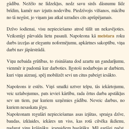
gādību. Nežēlo ne līdzekļus, nedz savu sirds dāsnumu līdz
brīdim, kamēr nav izjutis nodevību. Piedzīvojis vilšanos, mācību
no tā negūst, jo viņam jau atkal uzradies cits aprūpējamais.
Dzīvo šodienai, visu nepieciešamo atrod tūlīt un nekavējoties.
meistara
Veiksmīgi pārvalda lietu pasauli. Napoleona kā
roku
darbs izceļas ar elegantu noformējumu, apkārtnes sakoptību, viņa
darbi nav jāpārstrādā.
Viņu nebaida grūtības, to risināšana dod azartu un gandarījumu,
vienmēr ir padomā kur darboties. Ilgstoši nodarbojas ar darbiem,
kuri viņu aizrauj, spēj mobilizēt sevi un citus pabeigt iesākto.
Napoleons ir estēts. Viņš smalki uztver telpu, tās iekārtojumu,
veic uzlabojumus, pats ievieš kārtību, rada ērtus darba apstākļus
sev un tiem, par kuriem uzņēmies gādību. Neveic darbus, no
kuriem nesaskata jēgu.
Napoleonam regulāri nepieciešamas asas izjūtas, spraiga dzīve,
baudas, izklaides, iekāres un viss, kas rotā cilvēka ikdienu,
padarot viņu krāšņāku, iespaidiem bagātāku. Mīl garšīgi paēst,