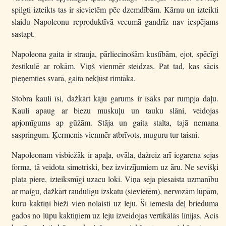
spilgti izteikts tas ir sievietēm pēc dzemdībām. Kārnu un izteikti
slaidu Napoleonu reproduktīvā vecumā gandrīz nav iespējams
sastapt.
Napoleona gaita ir strauja, pārliecinošām kustībām, ejot, spēcīgi
žestikulē ar rokām. Viņš vienmēr steidzas. Pat tad, kas sācis
pieņemties svarā, gaita nekļūst rimtāka.
Stobra kauli īsi, dažkārt kāju garums ir īsāks par rumpja daļu.
Kauli apaug ar biezu muskuļu un tauku slāni, veidojas
apjomīgums ap gūžām. Stāja un gaita stalta, tajā nemana
saspringum. Ķermenis vienmēr atbrīvots, muguru tur taisni.
Napoleonam visbiežāk ir apaļa, ovāla, dažreiz arī iegarena sejas
forma, tā veidota simetriski, bez izvirzījumiem uz āru. Ne sevišķi
plata piere, izteiksmīgi uzacu loki. Viņa seja piesaista uzmanību
ar maigu, dažkārt raudulīgu izskatu (sievietēm), nervozām lūpām,
kuru kaktiņi bieži vien nolaisti uz leju. Šī iemesla dēļ brieduma
gados no lūpu kaktiņiem uz leju izveidojas vertikālās līnijas. Acis