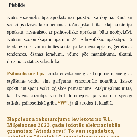
Piebilde
Katra socioniskā tipa apraksts nav jāuztver kā dogma. Kaut arī
sociotips dzīves laikā nemanās, taču apskatīt tikai klaju sociotipa
aprakstu, nesasaistot ar psihosofisko aprakstu, būtu neobjektīvi.
Katram socioniskajam tipam ir 24 psihosofiskie apakštipi. Tā
ietekmē krasi var mainīties sociotipa ķermeņa apjoms, ģērbšanās
tendences, ēšanas ieradumi, vēlme pēc mantiskuma, tikumi,
drosme uzstāties sabiedrībā.
Psihosofiskais tips
norāda cilvēka enerģijas krājumiem, enerģijas
atgūšanas veidu, viņa garīgumu, emocionālo noturību, fizisko
spēku, un spēju veikt loģiskos pamatojums. Atšķirīgākais ir tas,
ka ikviens sociotips var būt dominējošs, ja viņam ir spēcīgi
“W”,
attīstīta psihosofiskā griba
ja tā atrodas 1. kanālā.
Napoleona raksturojums ievietots no V.L.
Miķelsones 2023. gada izdotās elektroniskās
grāmatas: “Atrodi sevi!” To vari iegādāties,
rakstot uz “Kontakti”, ievietotiem e-pastiem.