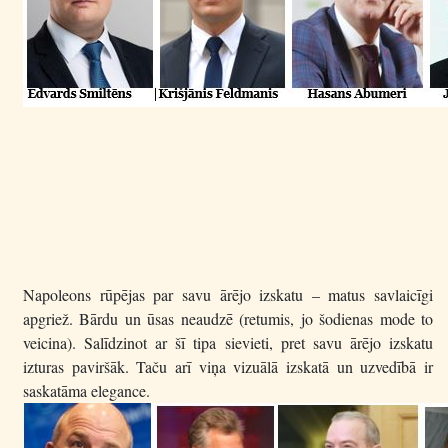
Napoleons rūpējas par savu ārējo izskatu – matus savlaicīgi
apgriež. Bārdu un ūsas neaudzē (retumis, jo šodienas mode to
veicina). Salīdzinot ar šī tipa sievieti, pret savu ārējo izskatu
izturas paviršāk. Taču arī viņa vizuālā izskatā un uzvedībā ir
saskatāma elegance.