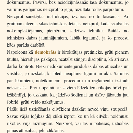
dokumentus. Pavirši, bez neiedziļināšanās lasa dokumentus, jo
vairums gadījumos neizprot to jēgu, rezultātā rodas pārpratumi.
Neizprot sarežģītas instrukcijas, izvairās no to lasīšanas. Ar
grūtībām atceras sīkas tehniskas detaļas, neizprot, kādā secībā tās
nokomplektējamas, piemēram, sadzīves tehniku. Baidās no
tehniskas dabas jauninājumiem, labāk iegaumē, ja šo procesu
kāds parāda darbībā.
demokrāts
Napoleons kā
ir birokrātijas pretinieks, grūti pieņem
titulus, hierarhijas pakāpes, neatzīst stingru disciplīnu, kā arī sava
darba kontroli. Bieži nedokumentē juridiskas dabas attiecības un
saistības, jo uzskata, ka blēdi neapturēs līgumi un akti. Sarunās
par likumiem, noteikumiem, procedūru un reglamentu izstrādi
neiesaistās. Prot nopelnīt, ar saviem līdzekļiem rīkojas brīvi pat
izšķērdīgi, jo uzskata, ka jādzīvo šodienai un dzīve jābauda jau
šobrīd, grūti veido uzkrājumus.
Pārāk lielā uzticēšanās cilvēkiem dažkārt noved viņu strupceļā.
Savas vājās loģikas dēļ slikti izprot, ko un kā cilvēki nolēmušu
rīkoties viņa aizmugurē. Neizprot, vai tās ir patiesas, uzticības
pilnas attiecības, jeb izlikšanās.