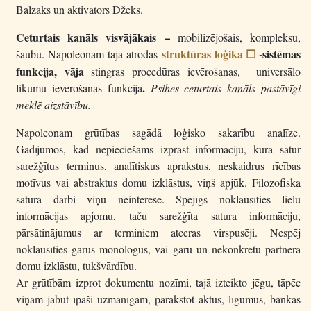
Balzaks un aktivators Džeks.
Ceturtais kanāls
visvājākais –
mobilizējošais, kompleksu,
struktūras loģika
-sistēmas
šaubu. Napoleonam tajā atrodas
0
funkcija, vāja
stingras procedūras ievērošanas, universālo
.
likumu ievērošanas funkcija
Psihes ceturtais kanāls pastāvīgi
meklē aizstāvību.
Napoleonam grūtības sagādā loģisko sakarību analīze.
Gadījumos, kad nepieciešams izprast informāciju, kura satur
sarežģītus terminus, analītiskus aprakstus, neskaidrus rīcības
motīvus vai abstraktus domu izklāstus, viņš apjūk. Filozofiska
satura darbi viņu neinteresē. Spējīgs noklausīties lielu
informācijas apjomu, taču sarežģīta satura informāciju,
pārsātinājumus ar terminiem atceras virspusēji. Nespēj
noklausīties garus monologus, vai garu un nekonkrētu partnera
domu izklāstu, tukšvārdību.
Ar grūtībām izprot dokumentu nozīmi, tajā izteikto jēgu, tāpēc
viņam jābūt īpaši uzmanīgam, parakstot aktus, līgumus, bankas