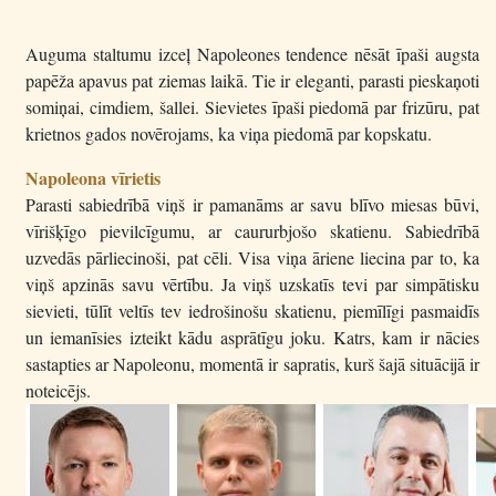
Auguma staltumu izceļ Napoleones tendence nēsāt īpaši augsta
papēža apavus pat ziemas laikā. Tie ir eleganti, parasti pieskaņoti
somiņai, cimdiem, šallei. Sievietes īpaši piedomā par frizūru, pat
krietnos gados novērojams, ka viņa piedomā par kopskatu.
Napoleona vīrietis
Parasti sabiedrībā viņš ir pamanāms ar savu blīvo miesas būvi,
vīrišķīgo pievilcīgumu, ar caururbjošo skatienu. Sabiedrībā
uzvedās pārliecinoši, pat cēli. Visa viņa āriene liecina par to, ka
viņš apzinās savu vērtību. Ja viņš uzskatīs tevi par simpātisku
sievieti, tūlīt veltīs tev iedrošinošu skatienu, piemīlīgi pasmaidīs
un iemanīsies izteikt kādu asprātīgu joku. Katrs, kam ir nācies
sastapties ar Napoleonu, momentā ir sapratis, kurš šajā situācijā ir
noteicējs.