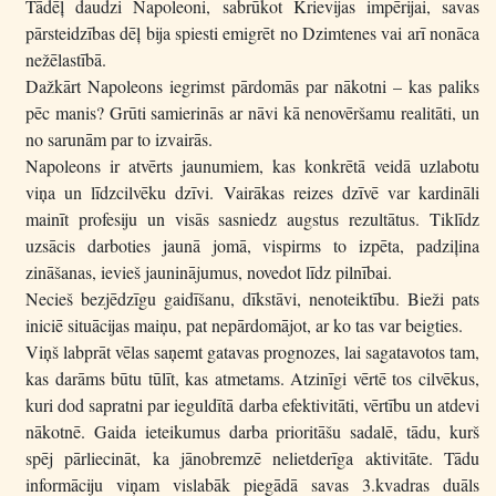
Tādēļ daudzi Napoleoni, sabrūkot Krievijas impērijai, savas
pārsteidzības dēļ bija spiesti emigrēt no Dzimtenes vai arī nonāca
nežēlastībā.
Dažkārt Napoleons iegrimst pārdomās par nākotni – kas paliks
pēc manis? Grūti samierinās ar nāvi kā nenovēršamu realitāti, un
no sarunām par to izvairās.
Napoleons ir atvērts jaunumiem, kas konkrētā veidā uzlabotu
viņa un līdzcilvēku dzīvi. Vairākas reizes dzīvē var kardināli
mainīt profesiju un visās sasniedz augstus rezultātus. Tiklīdz
uzsācis darboties jaunā jomā, vispirms to izpēta, padziļina
zināšanas, ievieš jauninājumus, novedot līdz pilnībai.
Necieš bezjēdzīgu gaidīšanu, dīkstāvi, nenoteiktību. Bieži pats
iniciē situācijas maiņu, pat nepārdomājot, ar ko tas var beigties.
Viņš labprāt vēlas saņemt gatavas prognozes, lai sagatavotos tam,
kas darāms būtu tūlīt, kas atmetams. Atzinīgi vērtē tos cilvēkus,
kuri dod sapratni par ieguldītā darba efektivitāti, vērtību un atdevi
nākotnē. Gaida ieteikumus darba prioritāšu sadalē, tādu, kurš
spēj pārliecināt, ka jānobremzē nelietderīga aktivitāte. Tādu
informāciju viņam vislabāk piegādā savas 3.kvadras duāls