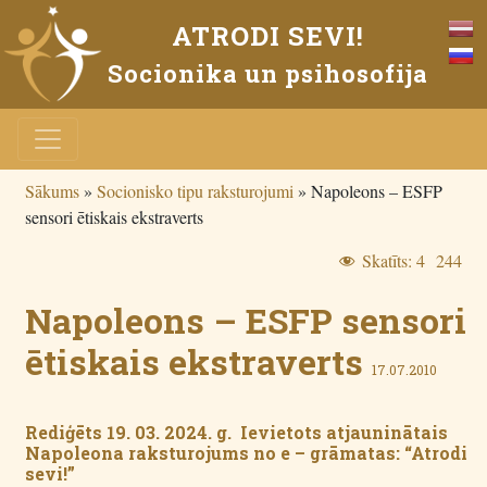
ATRODI SEVI!
Socionika un psihosofija
Sākums
»
Socionisko tipu raksturojumi
»
Napoleons – ESFP
sensori ētiskais ekstraverts
Skatīts:
4 244
Napoleons – ESFP sensori
ētiskais ekstraverts
17.07.2010
Rediģēts 19. 03. 2024. g. Ievietots atjauninātais
Napoleona raksturojums no e – grāmatas: “Atrodi
sevi!”