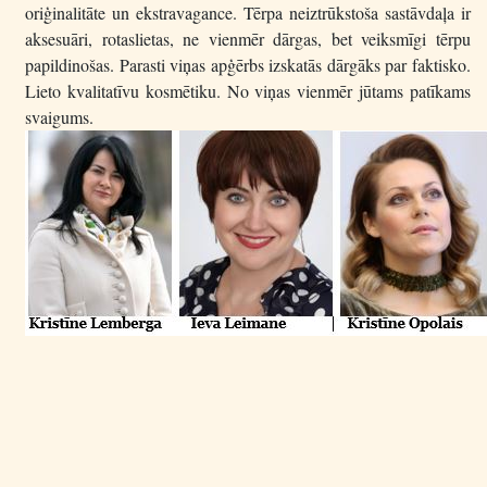
oriģinalitāte un ekstravagance. Tērpa neiztrūkstoša sastāvdaļa ir
aksesuāri, rotaslietas, ne vienmēr dārgas, bet veiksmīgi tērpu
papildinošas. Parasti viņas apģērbs izskatās dārgāks par faktisko.
Lieto kvalitatīvu kosmētiku. No viņas vienmēr jūtams patīkams
svaigums.