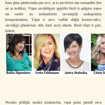
kura jūtas pārliecināta par sevi, ar to pievēršot citu uzmanību (bet
ne ar nolūku). Viņas savdabīgais apģērbs bieži ir spilgtos toņos
un sastāv no nedaudziem savstarpēji saskaņotiem
komponentiem. Viņai ir savs, varbūt daļēji konservatīvs,
sievišķīgi plandošais stils, kurš izceļ siluetu. Bieži tērpi ir gari,
krītoši.
Neseko pēdējās modes tendencēm, viņai pašai piemīt sava