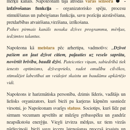
varas sensorā
-
mērķu kanāls. Napoleonam tajā atrodas
F
izdzīvošanas funkcija
– organizatorisko spēju, procesu
stimulēšanas un pabeigšanas funkcija, savu pozīciju aizstāvēšana,
pretdarbības atvairīšana,virzīšana, izrīkošana.
Psihes pirmais kanāls nosaka dzīves programmu, mērķus,
iedzimtos talantus.
meistara
Napoleona kā
pēc arhertipa, vadmotīvs:
„
Dzīvot
pašiem un ļaut dzīvot citiem, paļauties uz veselo saprātu,
novērtēt brīvību, baudīt dzīvi.
Pateicoties viņam, sabiedrībā tiek
ienests optimisms, dzīvesprieks, radot omulību cilvēkos,
stimulējot labestībai un veidojot skaistu un baudāmu apkārtējo
vidi.
Napoleons ir harizmātiska personība, dzimis līderis, vadītājs un
lielisks organizators, kurš bieži pa karjeras kāpnēm sasniedz
statuss
virsotni, jo Napoleonam svarīgs
.
Sociotips, kurš līdz pat
sirmam vecumam apveltīts ar milzīgu gribasspēku un gandrīz
neapsīkstošu enerģiju. Viegli izvirza mērķus, uz tiem virzās
pārliecinoši, bieži savu ieceru īstenošanas procesā iesaista un