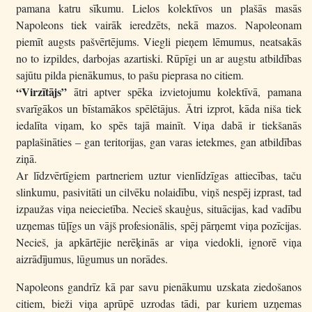
pamana katru sīkumu. Lielos kolektīvos un plašās masās
Napoleons tiek vairāk ieredzēts, nekā mazos. Napoleonam
piemīt augsts pašvērtējums. Viegli pieņem lēmumus, neatsakās
no to izpildes, darbojas azartiski. Rūpīgi un ar augstu atbildības
sajūtu pilda pienākumus, to pašu pieprasa no citiem.
“Virzītājs”
ātri aptver spēka izvietojumu kolektīvā, pamana
svarīgākos un bīstamākos spēlētājus. Ātri izprot, kāda niša tiek
iedalīta viņam, ko spēs tajā mainīt. Viņa dabā ir tiekšanās
paplašināties – gan teritorijas, gan varas ietekmes, gan atbildības
ziņā.
Ar līdzvērtīgiem partneriem uztur vienlīdzīgas attiecības, taču
slinkumu, pasivitāti un cilvēku nolaidību, viņš nespēj izprast, tad
izpaužas viņa neiecietība. Necieš skauģus, situācijas, kad vadību
uzņemas tūļīgs un vājš profesionālis, spēj pārņemt viņa pozīcijas.
Necieš, ja apkārtējie nerēķinās ar viņa viedokli, ignorē viņa
aizrādījumus, lūgumus un norādes.
Napoleons gandrīz kā par savu pienākumu uzskata ziedošanos
citiem, bieži viņa aprūpē uzrodas tādi, par kuriem uzņemas