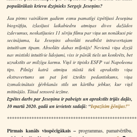
populārākais krievu dzejnieks Sergejs Jeseņins?
Jau pirms vairākiem gadiem esmu pamatīgi izpētījusi Jeseņina
biogrāfiju, izlasījusi laikabiedru atmiņas divos dažādos
izdevumus, noskatījusies 11 sēriju filmu par viņu un nonākusi pie
secinājuma, ka Jeseņins absolūti neatbilst intravertajam
intuitīvam tipam. Absolūts dabas mīļotājs! Nevienā viņa dzejā
nav mistiski intuitīvie lidojumi, viss ir pārāk tiešs un konkrēts, bet
uzrakstīts ar milzīgu šarmu. Viņš ir tipisks ESFP vai Napoleona
tips. Pilnīgi katrā atmiņu stāstā tiek aprakstīts viņa
ekstravertums un pat ļoti izteikts pedantiskums, viņa
izsmalcinātais ģērbšanās stils un kārtība jebkur, kur viņš
mitinājās. Tātad sensorā iezīme.
Izpētes darbs par Jeseņinu ir pabeigts un aprakstīts trijās daļās,
10 martā 2020. gadā un ievietots sadaļā: “
Iepazīsim ģēnijus!”
*****************************************************
Pirmais kanāls visspēcīgākais –
programmas, pamatvērtību,