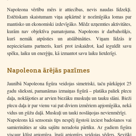
Napoleona vērtību mērs ir attiecības, nevis naudas līdzekļi.
Estētiskam skaistumam viņa apkārtnē ir nozīmīgāka lomas par
mantisko un ekonomiski izdevīgāko. Mēdz uzņemties aktivitātes,
kurām nav objektīva pamatojuma. Napoleons ir darbaholiķis,
kurš nemāk atpūsties un atslābināties. Viņam līdzās ir
nepieciešams partneris, kurš prot izskaidrot, kad ieguldīt savu
spēku, laiku un enerģiju, kā izmantot savu laiku lietderīgi.
Napoleona ārējās pazīmes
Jaunībā Napoleona figūra veidojas simetriski, taču pārkāpjot 25
gadu slieksni, pamanāmas izmaiņas figūrā – platāka paliek plecu
daļa, noklājoties ar arvien biezāku muskuļu un tauku slāni. Bieži
plecu daļa ir par vienu vai pat diviem izmēriem apjomīgāka, nekā
vidus un gūžu daļā. Muskuļi un tauki noslāņojas nevienmērīgi.
Napoleons kā sensorais tips nespēj ilgstoši izciest badošanos vai
samierināties ar sāta sajūtu neradošu pārtiku. Ar gadiem figūra
viscaur kļūst apjomīga, īpaši apjomīgs veidojas vēders. Sevišķi