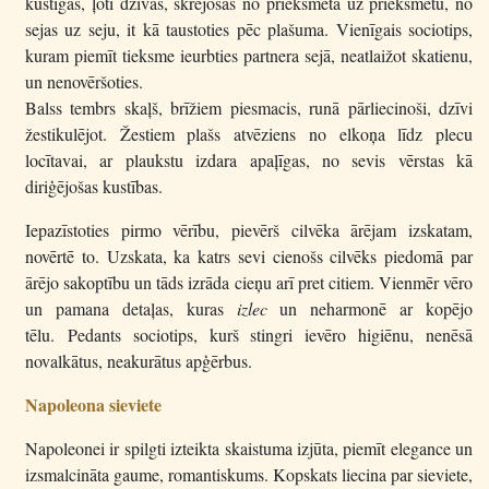
kustīgas, ļoti dzīvas, skrejošas no priekšmeta uz priekšmetu, no
sejas uz seju, it kā taustoties pēc plašuma. Vienīgais sociotips,
kuram piemīt tieksme ieurbties partnera sejā, neatlaižot skatienu,
un nenovēršoties.
Balss tembrs skaļš, brīžiem piesmacis, runā pārliecinoši, dzīvi
žestikulējot. Žestiem plašs atvēziens no elkoņa līdz plecu
locītavai, ar plaukstu izdara apaļīgas, no sevis vērstas kā
diriģējošas kustības.
Iepazīstoties pirmo vērību, pievērš cilvēka ārējam izskatam,
novērtē to. Uzskata, ka katrs sevi cienošs cilvēks piedomā par
ārējo sakoptību un tāds izrāda cieņu arī pret citiem. Vienmēr vēro
un pamana detaļas, kuras
izlec
un neharmonē ar kopējo
tēlu. Pedants sociotips, kurš stingri ievēro higiēnu, nenēsā
novalkātus, neakurātus apģērbus.
Napoleona sieviete
Napoleonei ir spilgti izteikta skaistuma izjūta, piemīt elegance un
izsmalcināta gaume, romantiskums. Kopskats liecina par sieviete,