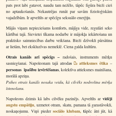
pats prot labi gatavot, naudu tam nežēlo, tāpēc figūra bieži cieš
no aptaukošanās. Nekautrējas runāt par savām fizioloģiskām
vajadzībām. Ir apveltīts ar spēcīgu seksuālo enerģiju.
Mājās viņam nepieciešams komforts, mājīga vide, regulāri seko
kārtībai tajā. Sievietei tīkama nodarbe ir mājokļa iekārtošana un
praktisko saimniecības darbu veikšana. Bieži dzīvokli pārsātina
ar lietām, bet ekskluzīvas nemeklē. Ciena galda kultūru.
Otrais kanāls arī spēcīgs –
radošais, instruments mērķu
s
attieksmes ētika
sasniegšanai. Napoleonam tajā atroda
–
.
personas īpašību izvērtēšanas
, kolektīva attieksmes mainīšana,
morālā apziņa.
Psihes otrais kanāls nosaka veidu, kā cilvēks nodrošina mērķa
īstenošanu.
vidēji
Napoleons dzimis kā labs cilvēku pazinējs. Apveltīts ar
augstu empātiju
, uzmetot otram, skatu, pamana tā garastāvokli,
sociālo klubam,
t
noskaņojumu. Viņš pieder
āpēc ātri jūt, kā