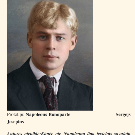
Napoleons Bonoparte Sergejs
Prototipi:
Jeseņins
Autores piebilde:Kāpēc pie Napoleona tipa ievietots savulaik