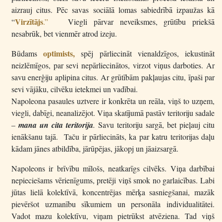
aizrauj citus. Pēc savas sociālā lomas sabiedrībā izpaužas kā
Virzītājs
“
.”
Viegli pārvar neveiksmes, grūtību priekšā
nesabrūk, bet vienmēr atrod izeju.
optimists,
Būdams
spēj pārliecināt vienaldzīgos, iekustināt
neizlēmīgos, par sevi nepārliecinātos, virzot viņus darboties. Ar
savu enerģiju aplipina citus. Ar grūtībām pakļaujas citu, īpaši par
sevi vājāku, cilvēku ietekmei un vadībai.
Napoleona pasaules uztvere ir konkrēta un reāla, viņš to uzņem,
viegli, dabīgi, neanalizējot. Viņa skatījumā pastāv teritoriju sadale
–
mana un cita teritorija
.
Savu teritoriju sargā, bet pieļauj citu
ienākšanu tajā. Taču ir pārliecināts, ka par katru teritorijas daļu
kādam jānes atbildība, jārūpējas, jākopj un jāaizsargā.
Napoleons ir brīvību mīlošs, neatkarīgs cilvēks. Viņa darbībai
nepieciešams vērienīgums, pretēji viņš smok no garlaicības. Labi
jūtas lielā kolektīvā, koncentrējas mērķa sasniegšanai, mazāk
pievēršot uzmanību sīkumiem un personāla individualitātei.
Vadot mazu kolektīvu, viņam pietrūkst atvēziena. Tad viņš