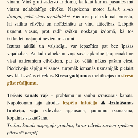
viņam. Viņš grūti sadzīvo ar domu, ka kaut kur uz pasaules mīt
viņam nelabdabīgs cilvēks
.
Napoleona moto:
Labāk simts
draugu, nekā viens ienaidnieks!
Vienmēr prot izdomāt iemeslu,
lai satiktu cilvēku un nolīdzinātu ar viņu attiecības. Labprāt
uzņemt viesus, prot radīt svētku noskaņu izdomā, kā tos
izklaidēt, neļaujot nevienam skumt.
Izturas atklāti un vaļsirdīgi, var iepazīties pat bez īpašas
vajadzības. Ar tādu attieksmi viņš savā apkārtnē ļauj ienākt ne
visai uzticamiem cilvēkiem, par ko vēlāk nākas pašam ciest.
Piedzīvojis sāpīgu vilšanos, turpmāk iemanās uzmanīgāk pielaist
. Stresa gadījumos
stresā
sev klāt svešus cilvēkus
mobilizējas un
gūst rūdījumu.
Trešais kanāls vājš –
problēmu un šaubu izraisošais kanāls.
iespēju intuīcija
-izzināšanas
Napoleonam tajā atrodas
I
funkcija, vāja
izdevības apjaušana, jaunumu izzināšana,
kopainas saskatīšana.
Trešais kanāls atspoguļo grūtības, kuras cilvēks saviem spēkiem
pārvarēt nespēj.