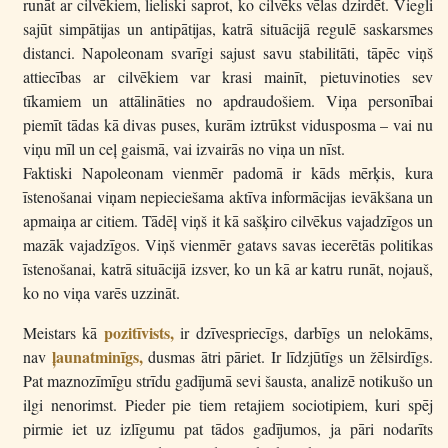
runāt ar cilvēkiem, lieliski saprot, ko cilvēks vēlas dzirdēt. Viegli
sajūt simpātijas un antipātijas, katrā situācijā regulē saskarsmes
distanci. Napoleonam svarīgi sajust savu stabilitāti, tāpēc viņš
attiecības ar cilvēkiem var krasi mainīt, pietuvinoties sev
tīkamiem un attālināties no apdraudošiem. Viņa personībai
piemīt tādas kā divas puses, kurām iztrūkst vidusposma – vai nu
viņu mīl un ceļ gaismā, vai izvairās no viņa un nīst.
Faktiski Napoleonam vienmēr padomā ir kāds mērķis, kura
īstenošanai viņam nepieciešama aktīva informācijas ievākšana un
apmaiņa ar citiem. Tādēļ viņš it kā sašķiro cilvēkus vajadzīgos un
mazāk vajadzīgos. Viņš vienmēr gatavs savas iecerētās politikas
īstenošanai, katrā situācijā izsver, ko un kā ar katru runāt, nojauš,
ko no viņa varēs uzzināt.
pozitīvists,
Meistars kā
ir dzīvespriecīgs, darbīgs un nelokāms,
ļaunatminīgs,
nav
dusmas ātri pāriet. Ir līdzjūtīgs un žēlsirdīgs.
Pat maznozīmīgu strīdu gadījumā sevi šausta, analizē notikušo un
ilgi nenorimst. Pieder pie tiem retajiem sociotipiem, kuri spēj
pirmie iet uz izlīgumu pat tādos gadījumos, ja pāri nodarīts