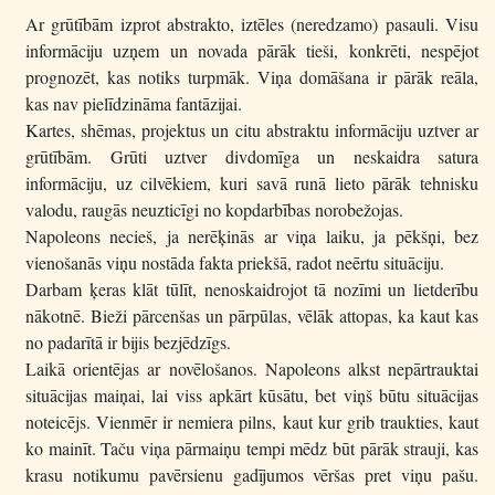
Ar grūtībām izprot abstrakto, iztēles (neredzamo) pasauli. Visu
informāciju uzņem un novada pārāk tieši, konkrēti, nespējot
prognozēt, kas notiks turpmāk. Viņa domāšana ir pārāk reāla,
kas nav pielīdzināma fantāzijai.
Kartes, shēmas, projektus un citu abstraktu informāciju uztver ar
grūtībām. Grūti uztver divdomīga un neskaidra satura
informāciju, uz cilvēkiem, kuri savā runā lieto pārāk tehnisku
valodu, raugās neuzticīgi no kopdarbības norobežojas.
Napoleons necieš, ja nerēķinās ar viņa laiku, ja pēkšņi, bez
vienošanās viņu nostāda fakta priekšā, radot neērtu situāciju.
Darbam ķeras klāt tūlīt, nenoskaidrojot tā nozīmi un lietderību
nākotnē. Bieži pārcenšas un pārpūlas, vēlāk attopas, ka kaut kas
no padarītā ir bijis bezjēdzīgs.
Laikā orientējas ar novēlošanos. Napoleons alkst nepārtrauktai
situācijas maiņai, lai viss apkārt kūsātu, bet viņš būtu situācijas
noteicējs. Vienmēr ir nemiera pilns, kaut kur grib traukties, kaut
ko mainīt. Taču viņa pārmaiņu tempi mēdz būt pārāk strauji, kas
krasu notikumu pavērsienu gadījumos vēršas pret viņu pašu.